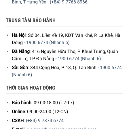
Bình, T.Hưng Yên
-
(+84) 9 7766 8966
nguồn thường xuyên nhờ viên pin dự phòng đi kèm.
TRUNG TÂM BẢO HÀNH
Hà Nội
:
Số 04, Liền Kề 19, KĐT Văn Khê, P. La Khê, Hà
Đông
-
1900 6774 (Nhánh 6)
Đà Nẵng
:
416 Nguyễn Hữu Thọ, P. Khuê Trung, Quận
Cẩm Lệ, TP Đà Nẵng
-
1900 6774 (Nhánh 6)
Sài Gòn
:
344 Cộng Hòa, P. 13, Q. Tân Bình
-
1900 6774
(Nhánh 6)
THỜI GIAN HOẠT ĐỘNG
Bảo hành
: 09:00-18:00 (T2-T7)
Online
: 09:00-24:00 (T2-CN)
CSKH
:
(+84) 9 7374 6774