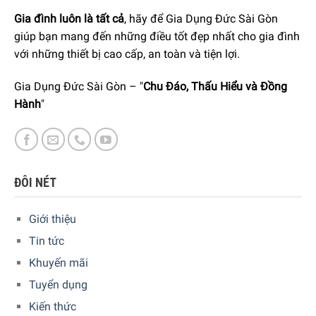
Gia đình luôn là tất cả
, hãy để Gia Dụng Đức Sài Gòn
giúp bạn mang đến những điều tốt đẹp nhất cho gia đình
Đèn Chống Cận Wilit U13AQ với nhiều tính năng hữu ích đi kèm
với những thiết bị cao cấp, an toàn và tiện lợi.
Gia Dụng Đức Sài Gòn – "
Chu Đáo, Thấu Hiểu và Đồng
3. Thiết kế tiện lợi, gọn gàng
Hành
"
Đèn Chống Cận Wilit U13AQ được thiết kế với các khớp nối
cho phép điều chỉnh được, giúp dễ dàng xếp gọn hoặc điều
chỉnh cho từng mục đích sử dụng khác nhau. Khớp nối
đầu đèn có góc thay đổi lên đến 150 độ, khớp nối tay đèn
ĐÔI NÉT
có thể gập ngang 90 độ.
Giới thiệu
Tin tức
Khuyến mãi
Tuyển dụng
Kiến thức