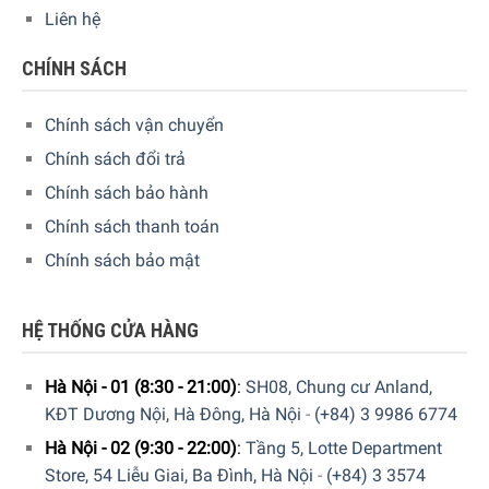
Liên hệ
CHÍNH SÁCH
Chính sách vận chuyển
Chính sách đổi trả
Đèn Chống Cận Wilit U13AQ với các khớp nối điều chỉnh được
Chính sách bảo hành
Chính sách thanh toán
4. Trang bị sạc không dây tiện lợi
Chính sách bảo mật
Đèn Chống Cận Wilit U13AQ được trang bị bộ sạc không
dây theo chuẩn Qi, một tính năng vô cùng tiện lợi cho công
HỆ THỐNG CỬA HÀNG
việc của bạn khi không phải sử dụng quá nhiều dây kết nối
tại bạn làm việc. Ngoài ra, Đèn Chống Cận Wilit U13AQ
Hà Nội - 01 (8:30 - 21:00)
:
SH08, Chung cư Anland,
cũng trang bị cổng sạc nhanh USB loại A cho các thiết bị
KĐT Dương Nội, Hà Đông, Hà Nội
-
(+84) 3 9986 6774
thông thường khác.
Hà Nội - 02 (9:30 - 22:00)
:
Tầng 5, Lotte Department
Store, 54 Liễu Giai, Ba Đình, Hà Nội
-
(+84) 3 3574