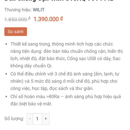
Thương hiệu:
WILIT
₫
1.390.000
₫
1.850.000
So sánh
Thiết kế sang trọng, thông minh tích hợp các chức
năng tiện dụng: đèn bàn tiêu chuẩn chống cận, hiển thị
lịch, nhiệt độ, đặt báo thức, Cổng sạc USB có dây, Sạc
không dây chuẩn Qi.
Có thể điều chỉnh với 3 chế độ ánh sáng (ấm, lạnh, tự
nhiên) và 5 mức độ sáng ở mỗi chế độ, phù hợp cho
công việc, học tập, đọc sách và thư giãn.
Chỉ số hoàn màu >80Ra – ánh sáng phù hợp hiệu quả
đặc biệt bảo vệ mắt.
Đèn Chống Cận Wilit U13AQ 951444B số lượng
Số lượng: