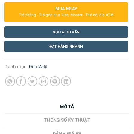
MUA NGAY
Trả thẳng - Trả góp qua Visa, Master - Thẻ nội địa ATM
GỌI LẠI TƯ VẤN
ĐẶT HÀNG NHANH
Danh mục:
Đèn Wilit
MÔ TẢ
THÔNG SỐ KỸ THUẬT
ĐÁNH GIÁ (0)