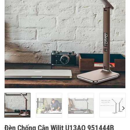
Đèn Chống Cận Wilit U13AQ 951444B