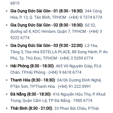
6815
Gia Dụng Đức Sài Gòn - 01 (8:30 - 18:30)
:
344 Cộng
Hòa, P. 13, Q. Tân Bình, TP.HCM
-
(+84) 9 7374 6774
Gia Dụng Đức Sài Gòn - 02 (8:30 - 18:30)
:
Số 52,
đường số 4, KDC Himlam, Quận 7, TP.HCM
-
(+84) 3
9222 6774
Gia Dụng Đức Sài Gòn - 03 (9:30 - 22:00)
:
L3-16a,
Tầng 3, Tòa nhà ESTELLA PLACE, 88 Song Hành, P. An
Phú, Tp. Thủ Đức, TP.HCM
-
(+84) 3 5359 6774
Hải Phòng (8:30 - 18:30)
:
465 Võ Nguyên Giáp, P.Lê
Đèn Chống Cận Wilit U13AQ với tính năng sạc không dây
Chân, TP.Hải Phòng
-
(+84) 9 6618 6774
Thanh Hóa (8:30 - 18:30)
:
04/06 Dương Đình Nghệ,
5. Trang bị màn hình hiển thị sắc nét
P.Tân Sơn, TP.Thanh Hóa
-
(+84) 91.222.0991
Đèn Chống Cận Wilit U13AQ được trang bị màn hình cực kỳ
Đà Nẵng (8:30 - 18:30)
:
416 Nguyễn Hữu Thọ, P. Khuê
sắc nét với các thông số được hiển thị to, rõ trên thân đèn
Trung, Quận Cẩm Lệ, TP Đà Nẵng
-
1900 6774
giúp việc quan sát theo dõi được thuận tiện hơi. Thời gian
Thái Bình (8:30 - 21:00)
:
33 Phan Bội Châu, P.Thái
trên đèn luôn hoạt động ngay cả khi không được cấp