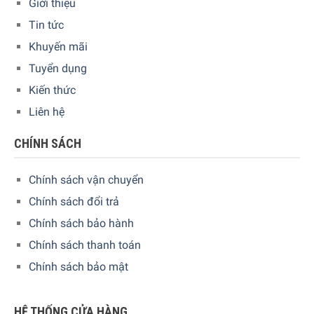
Giới thiệu
Tin tức
Khuyến mãi
Tuyển dụng
Kiến thức
Liên hệ
CHÍNH SÁCH
Hơn cả là trong quá trình nướng máy còn tích hợp thêm
Chính sách vận chuyển
công nghệ kiểm soát độ vàng nên thành phẩm thường có
màu sắc bắt mắt, đảm bảo không bị khét, cháy.
Chính sách đổi trả
Chính sách bảo hành
Chính sách thanh toán
Chính sách bảo mật
HỆ THỐNG CỬA HÀNG