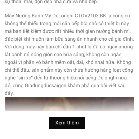
sự thoải mái, dọn dẹp nhà cửa và nhà bếp.
Máy Nướng Bánh Mỳ DeLonghi CTOV2103.BK là công cụ
không thể thiếu trong mỗi căn bếp bởi nhờ có thiết bị này
mà bạn tiết kiệm được rất nhiều thời gian nướng bánh mì,
đặc biệt khi muốn làm bữa sáng ăn nhanh cho cả gia đình.
Với dòng máy này bạn chỉ cần 1 phút là đã có ngay những
lát bánh mì nóng giòn cho bữa sáng, không còn ngắc
ngoải vì phần vỏ bánh mềm oặt, dai, khó nhai nữa. Không
chỉ thế đâu, sản phẩm này còn thừa hưởng hàng loạt công
nghệ “sịn xò” đến từ thương hiệu nổi tiếng Delonghi nữa
đó, cùng Giadungducsaigon khám phá qua bài viết sau
đây.
Xem thêm