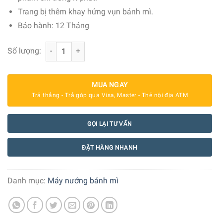
Trang bị thêm khay hứng vụn bánh mì.
Bảo hành: 12 Tháng
Máy Nướng Bánh Mỳ DeLonghi CTOV2103.BK số lượng
Số lượng:
MUA NGAY
Trả thẳng - Trả góp qua Visa, Master - Thẻ nội địa ATM
GỌI LẠI TƯ VẤN
ĐẶT HÀNG NHANH
Danh mục:
Máy nướng bánh mì