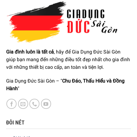
Chức Năng Đa Dạng
Máy Nướng Bánh Mỳ DeLonghi CTOV2103.BK có chức
năng tự động đưa những lát bánh mì về khu trung tâm để
Gia đình luôn là tất cả
, hãy để Gia Dụng Đức Sài Gòn
gia nhiệt và nướng, nhờ đó chỉ sau ít phút bạn đã có ngay
giúp bạn mang đến những điều tốt đẹp nhất cho gia đình
những lát bánh mì giòn tan, thơm phức, sẵn sàng cho bữa
với những thiết bị cao cấp, an toàn và tiện lợi.
sáng hoặc bữa ăn nhẹ đầy hấp dẫn.
Không chỉ dừng lại ở đó , máy còn trang bị thêm khay giúp
Gia Dụng Đức Sài Gòn – "
Chu Đáo, Thấu Hiểu và Đồng
bạn dễ dàng hâm nóng các loại bánh mì khác như bánh mì
Hành
"
đen, bánh mì hoa cúc, làm nóng bánh mì tròn hoặc rã đông
thực phẩm chi trong ít phút.
ĐÔI NÉT