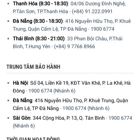
Thanh Hóa (8:30 - 18:30)
:
04/06 Dương Đình Nghệ,
P.Tân Sơn, TP.Thanh Hóa
-
(+84) 91.222.0991
Đà Nẵng (8:30 - 18:30)
:
416 Nguyễn Hữu Thọ, P. Khuê
Trung, Quận Cẩm Lệ, TP Đà Nẵng
-
1900 6774
Thái Bình (8:30 - 21:00)
:
33 Phan Bội Châu, P.Thái
Bình, T.Hưng Yên
-
(+84) 9 7766 8966
TRUNG TÂM BẢO HÀNH
Hiện tại sản phẩm Máy Nướng Bánh Mỳ DeLonghi
CTOV2103.BK đang được bày bán tại hệ thống showroom
Hà Nội
:
Số 04, Liền Kề 19, KĐT Văn Khê, P. La Khê, Hà
cửa hàng
Gia Dụng Đức Sài Gòn
trên toàn quốc. Quý vị hãy
Đông
-
1900 6774 (Nhánh 6)
gọi điện trực tiếp vào Hotline:
1900 6774
hoặc
Đà Nẵng
:
416 Nguyễn Hữu Thọ, P. Khuê Trung, Quận
0397996774
để nhận được những tư vấn chi tiết và đặt
Cẩm Lệ, TP Đà Nẵng
-
1900 6774 (Nhánh 6)
mua sản phẩm. Hoặc đặt hàng trực tiếp trên website. Nhân
viên tổng đài của giadungducsaigon sẽ gọi lại để xác nhận
Sài Gòn
:
344 Cộng Hòa, P. 13, Q. Tân Bình
-
1900 6774
đơn hàng với quý khách.
(Nhánh 6)
THỜI GIAN HOẠT ĐỘNG