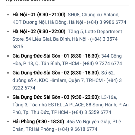
Hà Nội - 01 (8:30 - 21:00)
:
SH08, Chung cư Anland,
KĐT Dương Nội, Hà Đông, Hà Nội
-
(+84) 3 9986 6774
Hà Nội - 02 (9:30 - 22:00)
:
Tầng 5, Lotte Department
Store, 54 Liễu Giai, Ba Đình, Hà Nội
-
(+84) 3 3574
6815
Gia Dụng Đức Sài Gòn - 01 (8:30 - 18:30)
:
344 Cộng
Để giúp người dùng dễ dàng vệ sinh máy, nhà sản xuất đã
Hòa, P. 13, Q. Tân Bình, TP.HCM
-
(+84) 9 7374 6774
trang bị thêm khay hứng vụn bánh mì, đảm bảo phần vụn
Gia Dụng Đức Sài Gòn - 02 (8:30 - 18:30)
:
Số 52,
này không rơi vãi ra bàn mà được hứng trọn và xử lý dễ
đường số 4, KDC Himlam, Quận 7, TP.HCM
-
(+84) 3
dàng. Sau khi dùng xong máy bạn chỉ cần rút khay hứng ra
9222 6774
đổ vụn bánh đi là đã có thể cho vào dùng tiếp.
Gia Dụng Đức Sài Gòn - 03 (9:30 - 22:00)
:
L3-16a,
Tầng 3, Tòa nhà ESTELLA PLACE, 88 Song Hành, P. An
Phú, Tp. Thủ Đức, TP.HCM
-
(+84) 3 5359 6774
Hải Phòng (8:30 - 18:30)
:
465 Võ Nguyên Giáp, P.Lê
Chân, TP.Hải Phòng
-
(+84) 9 6618 6774