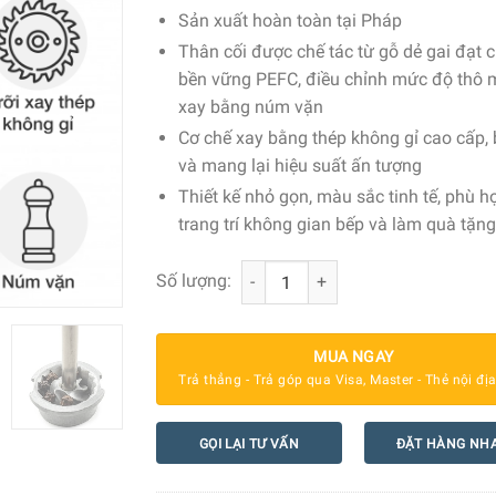
Sản xuất hoàn toàn tại Pháp
Thân cối được chế tác từ gỗ dẻ gai đạt 
bền vững PEFC, điều chỉnh mức độ thô m
xay bằng núm vặn
Cơ chế xay bằng thép không gỉ cao cấp, 
và mang lại hiệu suất ấn tượng
Thiết kế nhỏ gọn, màu sắc tinh tế, phù h
trang trí không gian bếp và làm quà tặn
Cối xay tiêu thủ công Peugeot Baya 
Số lượng:
MUA NGAY
Trả thẳng - Trả góp qua Visa, Master - Thẻ nội đị
GỌI LẠI TƯ VẤN
ĐẶT HÀNG NH