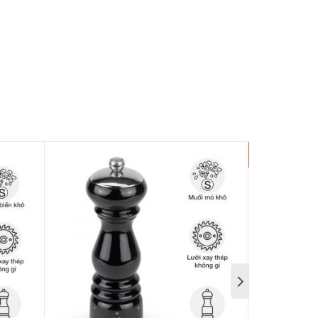
eot Baya Chocolate 8 cm
-15%