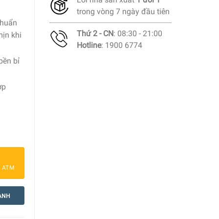
trong vòng 7 ngày đầu tiên
chuẩn
Thứ 2 - CN
: 08:30 - 21:00
ịn khi
Hotline
: 1900 6774
bền bỉ
ợp
g
Chocolate 8 cm số lượng
a ATM
ANH