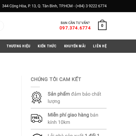
344 Cộng Hòa, P. 13, Q. Tân Bình, TP.HCM -
(+84) 3 9222 6774
BẠN CẦN TƯ VẤN?
0
097.374.6774
THƯƠNG HIỆU
KIẾN THỨC
KHUYẾN MÃI
LIÊN HỆ
CHÚNG TÔI CAM KẾT
Sản phẩm
đảm bảo chất
lượng
Miễn phí
giao hàng
bán
kính 10km
Lỗi nhà sản xuất
1 đổi 1