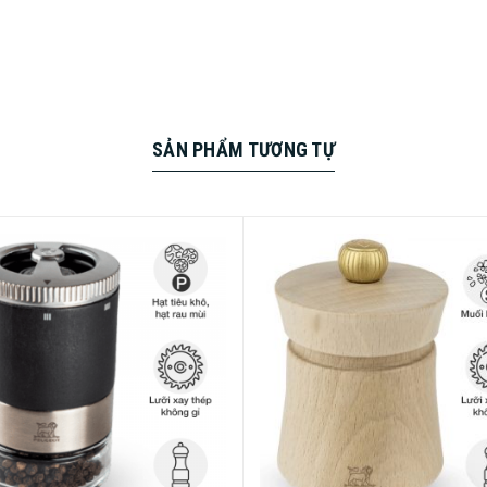
SẢN PHẨM TƯƠNG TỰ
n sản phẩm cối xay tiêu thủ công Peug