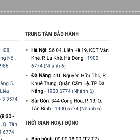
TRUNG TÂM BẢO HÀNH
H08,
Hà Nội
:
Số 04, Liền Kề 19, KĐT Văn
ng Nội,
Khê, P. La Khê, Hà Đông
-
1900
9986
6774 (Nhánh 6)
Đà Nẵng
:
416 Nguyễn Hữu Thọ, P.
ầng 5,
Khuê Trung, Quận Cẩm Lệ, TP Đà
 Liễu
Nẵng
-
1900 6774 (Nhánh 6)
) 3 3574
Sài Gòn
:
344 Cộng Hòa, P. 13, Q.
Tân Bình
-
1900 6774 (Nhánh 6)
(8:30 -
THỜI GIAN HOẠT ĐỘNG
, Q. Tân
4 6774
Bảo hành
: 09:00-18:00 (T2-T7)