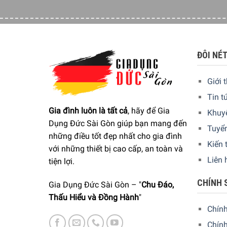
ĐÔI NÉ
Giới 
Tin t
Gia đình luôn là tất cả
, hãy để Gia
Khuy
Dụng Đức Sài Gòn giúp bạn mang đến
Tuyể
những điều tốt đẹp nhất cho gia đình
Kiến 
với những thiết bị cao cấp, an toàn và
Liên 
tiện lợi.
CHÍNH 
Gia Dụng Đức Sài Gòn – "
Chu Đáo,
Thấu Hiểu và Đồng Hành
"
Chín
Chính