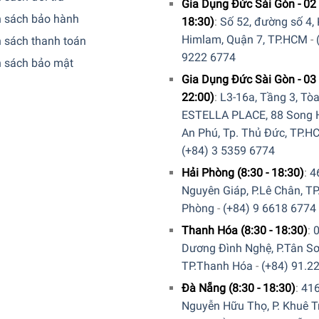
Gia Dụng Đức Sài Gòn - 02 
h sách bảo hành
18:30)
:
Số 52, đường số 4,
Himlam, Quận 7, TP.HCM
-
 sách thanh toán
9222 6774
h sách bảo mật
Gia Dụng Đức Sài Gòn - 03 
22:00)
:
L3-16a, Tầng 3, Tò
ESTELLA PLACE, 88 Song H
kế
cao 8 cm
, làm từ
gỗ dẻ gai sơn màu chocolate
, mang phong cá
An Phú, Tp. Thủ Đức, TP.H
(+84) 3 5359 6774
Hải Phòng (8:30 - 18:30)
:
4
Nguyên Giáp, P.Lê Chân, TP
Phòng
-
(+84) 9 6618 6774
Thanh Hóa (8:30 - 18:30)
:
Dương Đình Nghệ, P.Tân Sơ
TP.Thanh Hóa
-
(+84) 91.2
Đà Nẵng (8:30 - 18:30)
:
41
Nguyễn Hữu Thọ, P. Khuê T