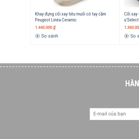
Loại cối xay:
Cối xay thủ công
Khay đựng cối xay tiêu muối có tay cầm
Cối xay
Loại gia vị – Kích thước phù hợp:
Tiêu hạt khô –
Peugeot Linéa Ceramic
u’Selec
1.440.000
₫
1.360.0
Chất liệu:
So sánh
So 
Thân cối: gỗ dẻ gai từ rừng đạt chứng nhận P
Núm vặn: thép không gỉ
Điều chỉnh cấp độ xay:
Núm vặn – Tùy chỉnh từ m
HÀN
Cơ chế xay:
Lưỡi xay thép không gỉ
Kích thước:
Cao 8 cm