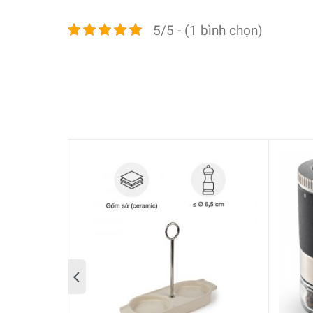
5/5 - (1 bình chọn)
Nội Dung Chính
Thông số kỹ thuật và tổng qua
Thông số kỹ thuật
Thương hiệu:
PEUGEOT
Mã sản phẩm:
27896 (Nâu Chocolate)
Bộ sưu tập:
Baya
Sản xuất tại:
Pháp