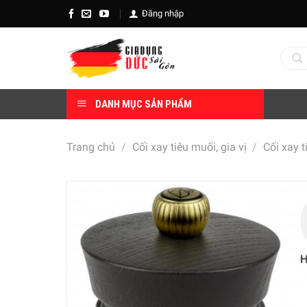
Skip
Đăng nhập
to
content
Tìm
kiếm
sản
phẩm
DANH MỤC SẢN PHẨM
Trang chủ
/
Cối xay tiêu muối, gia vị
/
Cối xay t