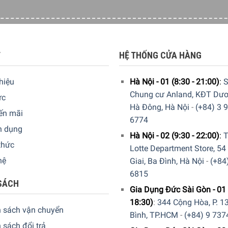
T
HỆ THỐNG CỬA HÀNG
thiệu
Hà Nội - 01 (8:30 - 21:00)
:
S
Chung cư Anland, KĐT Dươ
ức
Hà Đông, Hà Nội
-
(+84) 3 
ến mãi
6774
n dụng
Hà Nội - 02 (9:30 - 22:00)
:
T
thức
Lotte Department Store, 54
hệ
Giai, Ba Đình, Hà Nội
-
(+84
6815
SÁCH
Gia Dụng Đức Sài Gòn - 01 
18:30)
:
344 Cộng Hòa, P. 13
h sách vận chuyển
Bình, TP.HCM
-
(+84) 9 737
 sách đổi trả