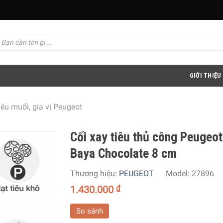
GIỚI THIỆU
iêu muối, gia vị Peugeot
Cối xay tiêu thủ công Peugeot
Baya Chocolate 8 cm
Thương hiệu:
PEUGEOT
Model:
27896
1.430.000
₫
So sánh