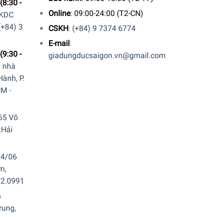
(8:30 -
Online
: 09:00-24:00 (T2-CN)
 KDC
(+84) 3
CSKH
:
(+84) 9 7374 6774
E-mail
:
(9:30 -
giadungducsaigon.vn@gmail.com
a nhà
ành, P.
ch tối giản và thanh lịch, dễ dàng phù hợp nhiều
CM
-
65 Võ
.Hải
04/06
n,
22.0991
6
rung,