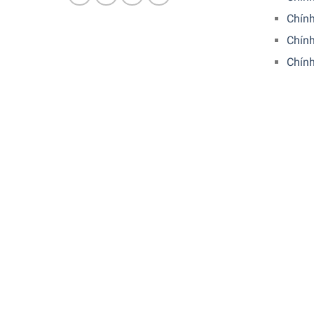
Chín
Chính
Chín
Tổng quan thiết kế
Cối xay tiêu thủ công Baya
của Peugeot có thiết 
không gian bếp từ hiện đại đến cổ điển.