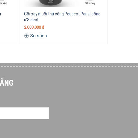
a
Cối xay muối thủ công Peugeot Paris Icône
Cối xay tiêu 
u’Select
1
1.560.000
₫
2.000.000
₫
So sánh
So sánh
HÃNG