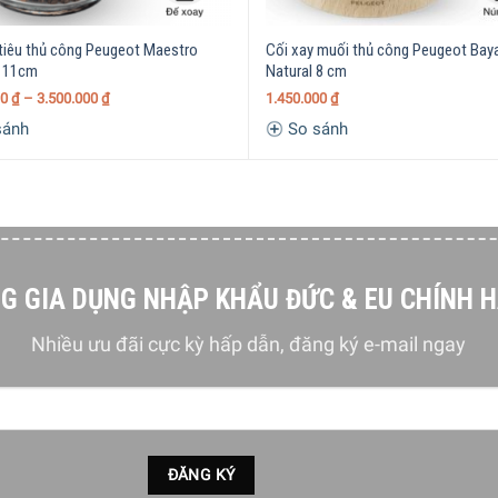
 tiêu thủ công Peugeot Maestro
Cối xay muối thủ công Peugeot Bay
 Đường kính không quá 6 mm
t 11cm
Natural 8 cm
00
₫
–
3.500.000
₫
1.450.000
₫
sánh
So sánh
EFC
ịn đến thô
G GIA DỤNG NHẬP KHẨU ĐỨC & EU CHÍNH 
Nhiều ưu đãi cực kỳ hấp dẫn, đăng ký e-mail ngay