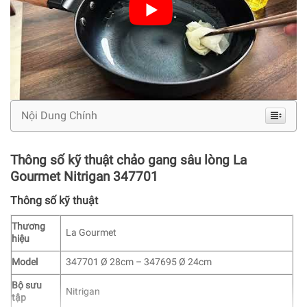
Nội Dung Chính
Thông số kỹ thuật chảo gang sâu lòng La
Gourmet Nitrigan 347701
Thông số kỹ thuật
Thương
La Gourmet
hiệu
Model
347701 Ø 28cm – 347695 Ø 24cm
Bộ sưu
Nitrigan
tập