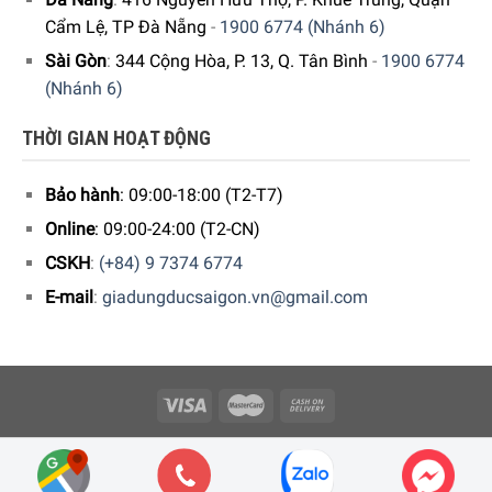
Cẩm Lệ, TP Đà Nẵng
-
1900 6774 (Nhánh 6)
Sài Gòn
:
344 Cộng Hòa, P. 13, Q. Tân Bình
-
1900 6774
(Nhánh 6)
THỜI GIAN HOẠT ĐỘNG
Bảo hành
: 09:00-18:00 (T2-T7)
Online
: 09:00-24:00 (T2-CN)
CSKH
:
(+84) 9 7374 6774
E-mail
:
giadungducsaigon.vn@gmail.com
Copyright 2026 © Công ty Cổ phần Minh Housewares - ĐKKD số
0109512447