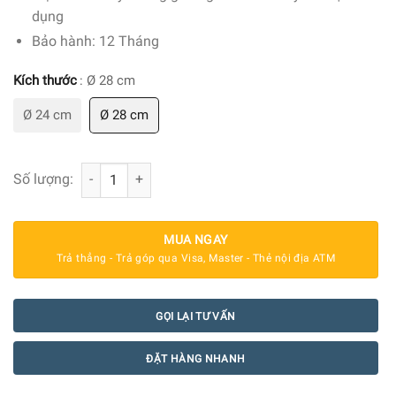
dụng
Bảo hành: 12 Tháng
Kích thước
: Ø 28 cm
Ø 24 cm
Ø 28 cm
Chảo gang sâu lòng La Gourmet Nitrigan số lượng
Số lượng:
MUA NGAY
Trả thẳng - Trả góp qua Visa, Master - Thẻ nội địa ATM
GỌI LẠI TƯ VẤN
ĐẶT HÀNG NHANH