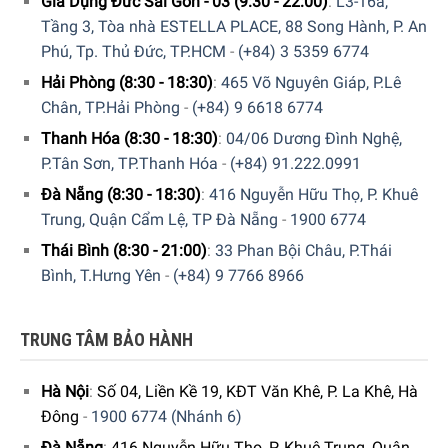
Gia Dụng Đức Sài Gòn - 03 (9:30 - 22:00)
:
L3-16a,
Tầng 3, Tòa nhà ESTELLA PLACE, 88 Song Hành, P. An
Phú, Tp. Thủ Đức, TP.HCM
-
(+84) 3 5359 6774
Hải Phòng (8:30 - 18:30)
:
465 Võ Nguyên Giáp, P.Lê
Chân, TP.Hải Phòng
-
(+84) 9 6618 6774
Thanh Hóa (8:30 - 18:30)
:
04/06 Dương Đình Nghệ,
P.Tân Sơn, TP.Thanh Hóa
-
(+84) 91.222.0991
Đà Nẵng (8:30 - 18:30)
:
416 Nguyễn Hữu Thọ, P. Khuê
Trung, Quận Cẩm Lệ, TP Đà Nẵng
-
1900 6774
Thái Bình (8:30 - 21:00)
:
33 Phan Bội Châu, P.Thái
Bình, T.Hưng Yên
-
(+84) 9 7766 8966
TRUNG TÂM BẢO HÀNH
Hà Nội
:
Số 04, Liền Kề 19, KĐT Văn Khê, P. La Khê, Hà
Đông
-
1900 6774 (Nhánh 6)
Đà Nẵng
:
416 Nguyễn Hữu Thọ, P. Khuê Trung, Quận