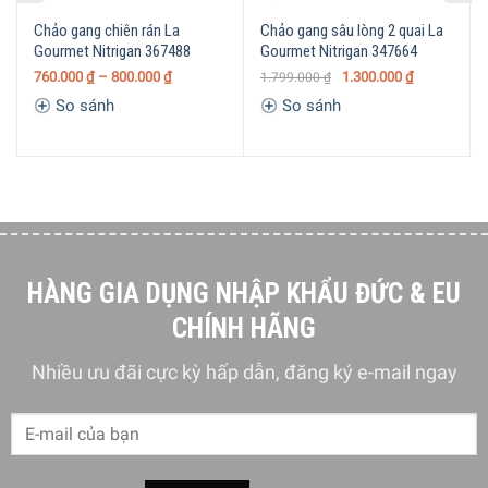
Chảo gang chiên rán La
Chảo gang sâu lòng 2 quai La
Gourmet Nitrigan 367488
Gourmet Nitrigan 347664
760.000
₫
–
800.000
₫
1.300.000
₫
1.799.000
₫
5/5 - (1 bình chọn)
So sánh
So sánh
HÀNG GIA DỤNG NHẬP KHẨU ĐỨC & EU
CHÍNH HÃNG
Nhiều ưu đãi cực kỳ hấp dẫn, đăng ký e-mail ngay