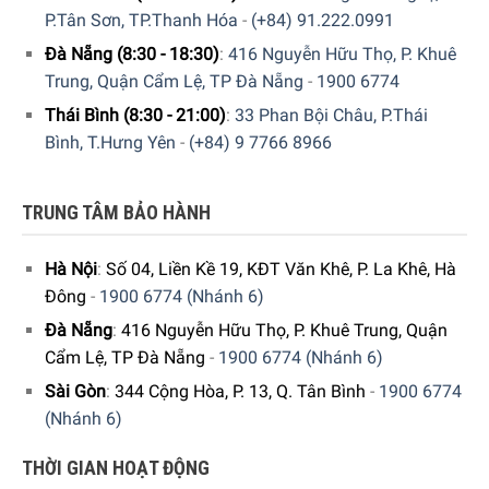
P.Tân Sơn, TP.Thanh Hóa
-
(+84) 91.222.0991
Đà Nẵng (8:30 - 18:30)
:
416 Nguyễn Hữu Thọ, P. Khuê
Trung, Quận Cẩm Lệ, TP Đà Nẵng
-
1900 6774
Thái Bình (8:30 - 21:00)
:
33 Phan Bội Châu, P.Thái
Bình, T.Hưng Yên
-
(+84) 9 7766 8966
Để đặt mua sản phẩm, Quý khách hàng vui lòng liên hệ:
TRUNG TÂM BẢO HÀNH
Hotline:
1900 6774
hoặc
039 222 6774
để nhận được
Hà Nội
:
Số 04, Liền Kề 19, KĐT Văn Khê, P. La Khê, Hà
những tư vấn chi tiết và đặt mua sản phẩm.
Đông
-
1900 6774 (Nhánh 6)
Hoặc Đặt hàng trực tiếp trên website, Gia Dụng Đức Sài
Đà Nẵng
:
416 Nguyễn Hữu Thọ, P. Khuê Trung, Quận
Gòn sẽ gọi lại để xác nhận đơn hàng với quý khách.
Cẩm Lệ, TP Đà Nẵng
-
1900 6774 (Nhánh 6)
Hoặc Quý khách có thể đến trực tiếp
hệ thống
Sài Gòn
:
344 Cộng Hòa, P. 13, Q. Tân Bình
-
1900 6774
showroom
của Gia Dụng Đức Sài Gòn trên toàn quốc để
(Nhánh 6)
trải nghiệm sản phẩm này.
THỜI GIAN HOẠT ĐỘNG