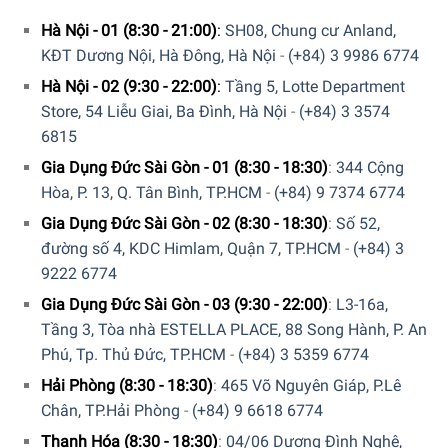
Thiết kế ưu việt và tiện dụng
Hà Nội - 01 (8:30 - 21:00)
:
SH08, Chung cư Anland,
Thay vì chỉ sử dụng được một mặt như những chiếc thớt
KĐT Dương Nội, Hà Đông, Hà Nội
-
(+84) 3 9986 6774
thông thường, bộ thớt Joseph Joseph Folio 60187 4 Món
Hà Nội - 02 (9:30 - 22:00)
:
Tầng 5, Lotte Department
với thiết kế để người tiêu dùng có thể sử dụng được cả hai
Store, 54 Liễu Giai, Ba Đình, Hà Nội
-
(+84) 3 3574
mặt với chức năng tương đương nhau, mặt thớt thân thiện
6815
với hầu hết tất cả các lưỡi dao. Đồng thời ở các mặt của
Gia Dụng Đức Sài Gòn - 01 (8:30 - 18:30)
:
344 Cộng
mỗi thớt đều có các đế chống trượt, đặc điểm này giúp
Hòa, P. 13, Q. Tân Bình, TP.HCM
-
(+84) 9 7374 6774
thớt bám chắc mặt sàn tránh bị trơn trượt trong quá trình
sử dụng.
Gia Dụng Đức Sài Gòn - 02 (8:30 - 18:30)
:
Số 52,
đường số 4, KDC Himlam, Quận 7, TP.HCM
-
(+84) 3
9222 6774
Gia Dụng Đức Sài Gòn - 03 (9:30 - 22:00)
:
L3-16a,
Tầng 3, Tòa nhà ESTELLA PLACE, 88 Song Hành, P. An
Phú, Tp. Thủ Đức, TP.HCM
-
(+84) 3 5359 6774
Hải Phòng (8:30 - 18:30)
:
465 Võ Nguyên Giáp, P.Lê
Chân, TP.Hải Phòng
-
(+84) 9 6618 6774
Thanh Hóa (8:30 - 18:30)
:
04/06 Dương Đình Nghệ,