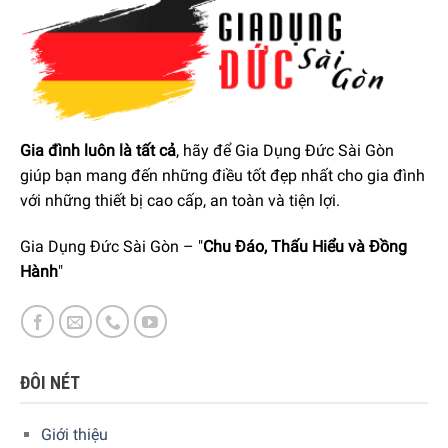
Chất liệu an toàn với sức khỏe người dùng
Thớt là vật dụng thường xuyên được sử dụng để chế biến
Gia đình luôn là tất cả
, hãy để Gia Dụng Đức Sài Gòn
thực phẩm trong bếp vì vậy chất liệu làm nên chiếc thớt
giúp bạn mang đến những điều tốt đẹp nhất cho gia đình
được người nội trợ rất quan tâm. Bộ thớt Joseph Joseph
với những thiết bị cao cấp, an toàn và tiện lợi.
Folio 60187 4 món được sản xuất hoàn toàn bằng nhựa
cao cấp, đảm bảo không chứa BPA vì vậy rất an toàn cho
Gia Dụng Đức Sài Gòn – "
Chu Đáo, Thấu Hiểu và Đồng
sức khỏe người dùng. Hãy lựa chọn bộ thớt Joseph Joseph
Hành
"
Folio 60187 để chuẩn bị cho gia đình những bữa cơm chất
lượng và an toàn nhé.
ĐÔI NÉT
Giới thiệu