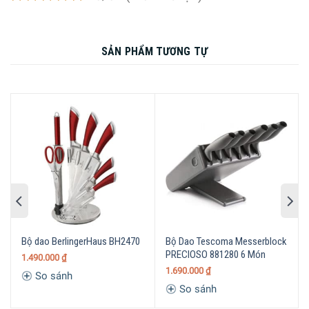
phải đẹp và bắt mắt. Bộ Thớt Joseph Joseph Folio 60187
4 Món được làm bằng chất liệu nhựa tổng hợp cao cấp với
4 màu trẻ trung và sang trọng, rất thuận tiện trong việc
SẢN PHẨM TƯƠNG TỰ
phân loại thớt để sử dụng với các loại thực phẩm khác
nhau.
Bộ dao BerlingerHaus BH2470
Bộ Dao Tescoma Messerblock
PRECIOSO 881280 6 Món
1.490.000
₫
1.690.000
₫
So sánh
So sánh