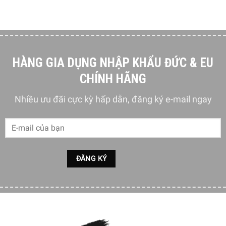
Tay cầm tiện dụng
Mỗi 1 chiếc thớt trong bộ thớt Joseph Joseph Folio 60187
4 món đều được thiết kế có tay cầm làm bằng thép không
HÀNG GIA DỤNG NHẬP KHẨU ĐỨC & EU
gỉ. Đặc điểm này giúp thớt được lấy ra, cất vào hộp đựng
CHÍNH HÃNG
rất dễ dàng và thuận tiện.
Nhiều ưu đãi cực kỳ hấp dẫn, đăng ký e-mail ngay