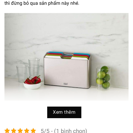
thì đừng bỏ qua sản phẩm này nhé.
Xem thêm
Thiết kế thon gọn, nhiều màu sắc
Sản phẩm hoàn hảo ngoài chất lượng tốt thì mẫu mã cũng
5/5 - (1 bình chọn)