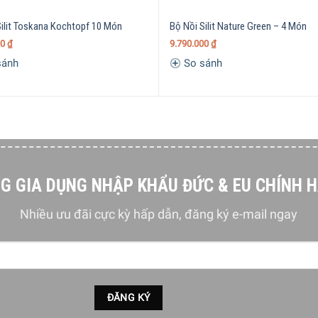
Silit Toskana Kochtopf 10 Món
Bộ Nồi Silit Nature Green – 4 Món
00
₫
9.790.000
₫
sánh
So sánh
G GIA DỤNG NHẬP KHẨU ĐỨC & EU CHÍNH 
Nhiều ưu đãi cực kỳ hấp dẫn, đăng ký e-mail ngay