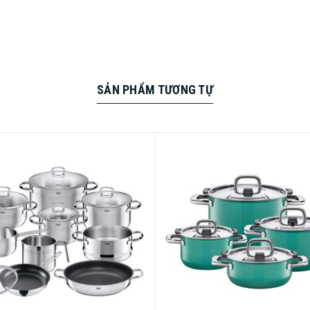
ệt dành cho bếp từ.
ò nướng. Không độc tố và chống axit cao.
nắp (Nắp thủy tinh chỉ chịu được nhiệt độ 180°C.
SẢN PHẨM TƯƠNG TỰ
để nấu ăn tiết kiệm năng lượng.