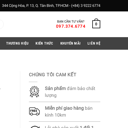
344 Cộng Hòa, P. 13, Q. Tân Bình, TP.HCM -
(+84) 3 9222 6774
BẠN CẦN TƯ VẤN?
0
097.374.6774
THƯƠNG HIỆU
KIẾN THỨC
KHUYẾN MÃI
LIÊN HỆ
CHÚNG TÔI CAM KẾT
Sản phẩm
đảm bảo chất
7
lượng
Miễn phí
giao hàng
bán
kính 10km
Lỗi nhà sản xuất
1 đổi 1