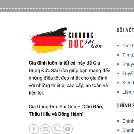
Một cái nồi chỉ tốt có thể đánh giá ở đáy của nó. 
hợp. Do đó, đáy chảo Silit được trang bị lõi nhô
bên trong. Điều này giúp tiết kiệm thời gian và 
ĐÔI NÉ
Giới 
Tin t
Gia đình luôn là tất cả
, hãy để Gia
Khuy
Dụng Đức Sài Gòn giúp bạn mang đến
Tuyể
những điều tốt đẹp nhất cho gia đình
Kiến 
với những thiết bị cao cấp, an toàn và
Liên 
tiện lợi.
CHÍNH 
Gia Dụng Đức Sài Gòn – "
Chu Đáo,
Thấu Hiểu và Đồng Hành
"
Chín
Chính