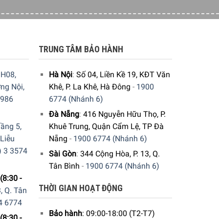
ên, nó hoạt động ngay lập tức nếu vật liệu phù
hiệt nhanh chóng, phân phối đều và lưu trữ lâu
 bữa ăn tuyệt vời.
TRUNG TÂM BẢO HÀNH
H08,
Hà Nội
:
Số 04, Liền Kề 19, KĐT Văn
ng Nội,
Khê, P. La Khê, Hà Đông
-
1900
9986
6774 (Nhánh 6)
Đà Nẵng
:
416 Nguyễn Hữu Thọ, P.
ầng 5,
Khuê Trung, Quận Cẩm Lệ, TP Đà
 Liễu
Nẵng
-
1900 6774 (Nhánh 6)
) 3 3574
Sài Gòn
:
344 Cộng Hòa, P. 13, Q.
Tân Bình
-
1900 6774 (Nhánh 6)
(8:30 -
THỜI GIAN HOẠT ĐỘNG
, Q. Tân
4 6774
Bảo hành
: 09:00-18:00 (T2-T7)
(8:30 -