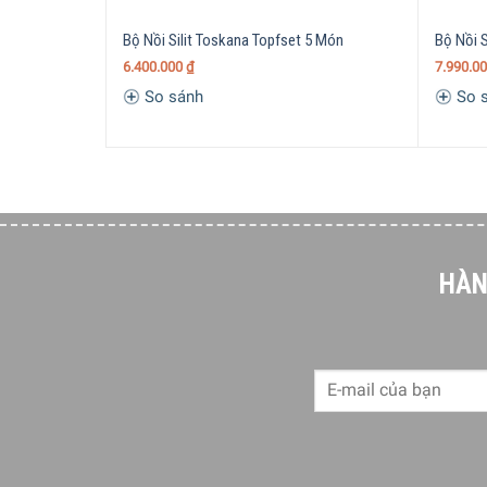
Bộ Nồi Silit Toskana Topfset 5 Món
Bộ Nồi 
6.400.000
₫
7.990.0
So sánh
So 
HÀN
Sử dụng được trên tất cả các loại bếp