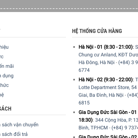
Bởi vì với một cái chảo tốt, bạn không phải đợi lâu để nó nóng l
m mạnh mẽ, được bao bọc bởi một vỏ thép mạ crôm. Nó hấp thụ n
năng lượng. Ngoài ra, bạn không cần mức nấu cao nhất để nấu một
T
HỆ THỐNG CỬA HÀNG
thiệu
Hà Nội - 01 (8:30 - 21:00)
:
S
Chung cư Anland, KĐT Dươ
ức
Hà Đông, Hà Nội
-
(+84) 3 
ến mãi
6774
n dụng
Hà Nội - 02 (9:30 - 22:00)
:
T
thức
Lotte Department Store, 54
hệ
Giai, Ba Đình, Hà Nội
-
(+84
6815
SÁCH
Gia Dụng Đức Sài Gòn - 01 
18:30)
:
344 Cộng Hòa, P. 13
h sách vận chuyển
Bình, TP.HCM
-
(+84) 9 737
 sách đổi trả
Gia Dụng Đức Sài Gòn - 02 