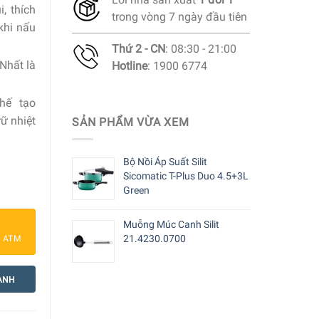
, thích
trong vòng 7 ngày đầu tiên
khi nấu
Thứ 2 - CN
: 08:30 - 21:00
Nhất là
Hotline
: 1900 6774
Chế tạo
rữ nhiệt
SẢN PHẨM VỪA XEM
Bộ Nồi Áp Suất Silit
Sicomatic T-Plus Duo 4.5+3L
Green
Muỗng Múc Canh Silit
21.4230.0700
a ATM
ANH