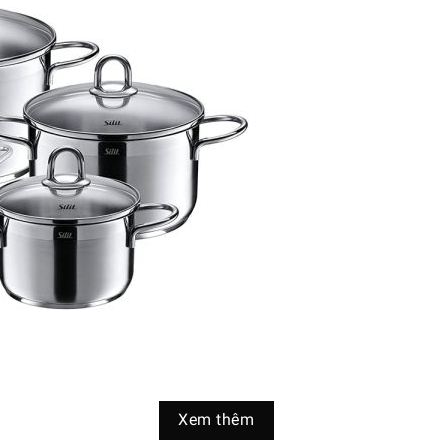
ant 5 Món
Xem thêm