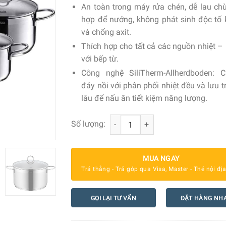
An toàn trong máy rửa chén, dễ lau chùi
hợp để nướng, không phát sinh độc tố 
và chống axit.
Thích hợp cho tất cả các nguồn nhiệt – 
với bếp từ.
Công nghệ SiliTherm-Allherdboden: 
đáy nồi với phân phối nhiệt đều và lưu t
lâu để nấu ăn tiết kiệm năng lượng.
Bộ Nồi Silit Diamant 5 Món số lượng
Số lượng:
MUA NGAY
Trả thẳng - Trả góp qua Visa, Master - Thẻ nội đị
GỌI LẠI TƯ VẤN
ĐẶT HÀNG NH