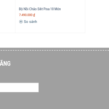
Bộ Nồi Chảo Silit Pisa 10 Món
Nồi Luộc Gà và
2103190912 S
7.490.000
₫
3.100.000
₫
So sánh
So sánh
HÃNG