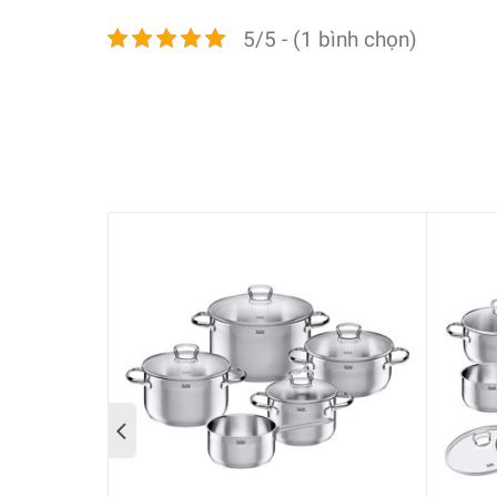
Thích hợp cho tất cả các nguồn nhiệt – Đặc bi
5/5 - (1 bình chọn)
Phù hợp để rửa với máy rửa chén và bỏ trong l
Chịu nhiệt tới 250°C không nắp hoặc 180°C có 
Vành rót rộng để rót nhỏ giọt
Phân phối nhiệt đồng đều và lưu trữ nhiệt lâu 