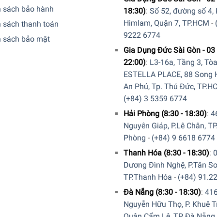
h sách bảo hành
18:30)
:
Số 52, đường số 4,
Himlam, Quận 7, TP.HCM
-
 sách thanh toán
9222 6774
h sách bảo mật
Gia Dụng Đức Sài Gòn - 03 
22:00)
:
L3-16a, Tầng 3, Tò
 cong về phía giữa. Nếu nồi được làm nóng, đất mở rộng và bằn
ESTELLA PLACE, 88 Song H
à điện, vòi gốm và cảm ứng – và tất nhiên nó là máy rửa chén a
An Phú, Tp. Thủ Đức, TP.H
(+84) 3 5359 6774
Hải Phòng (8:30 - 18:30)
:
4
Nguyên Giáp, P.Lê Chân, TP
à không ảnh hưởng gì đến việc nấu nướng, ngay cả khi nồi rất đ
Phòng
-
(+84) 9 6618 6774
ng.
Bộ Nồi Silit Diamant 5 Món
cũng được chế tạo dựa trên nguyê
Thanh Hóa (8:30 - 18:30)
:
ột tay, một loại nước sốt có thể được định lượng và rót hoàn toà
Dương Đình Nghệ, P.Tân Sơ
ng, và đã có nước mì hấp vào bồn.
TP.Thanh Hóa
-
(+84) 91.2
Đà Nẵng (8:30 - 18:30)
:
41
Nguyễn Hữu Thọ, P. Khuê T
Quận Cẩm Lệ, TP Đà Nẵng