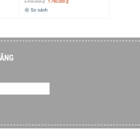
1.790.000
₫
1.500.000
₫
2.990.000
₫
So sánh
So sánh
HÃNG