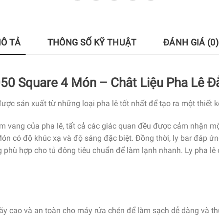
Ô TẢ
THÔNG SỐ KỸ THUẬT
ĐÁNH GIÁ (0)
50 Square 4 Món – Chât Liệu Pha Lê Đ
sản xuất từ những loại pha lê tốt nhất để tạo ra một thiết kế
m vang của pha lê, tất cả các giác quan đều được cảm nhận một c
n có độ khúc xạ và độ sáng đặc biệt. Đồng thời, ly bar đáp ứn
ng phù hợp cho tủ đông tiêu chuẩn để làm lạnh nhanh. Ly pha lê
gãy cao và an toàn cho máy rửa chén để làm sạch dễ dàng và th