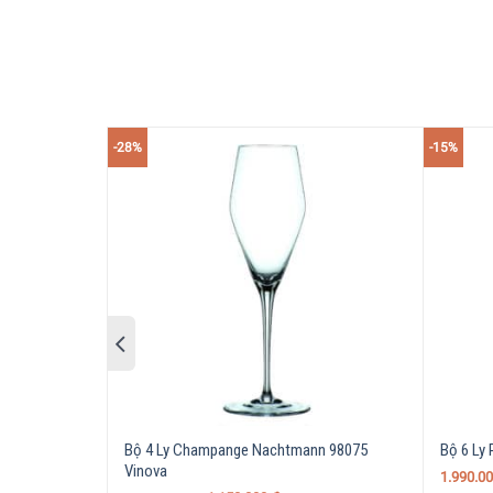
5/5 - (1 bình chọn)
-28%
-15%
Bộ 4 Ly Champange Nachtmann 98075
Bộ 6 Ly
Vinova
1.990.0