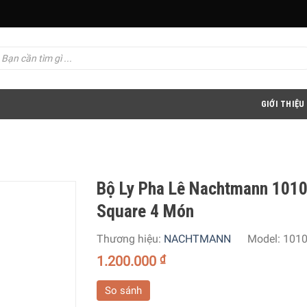
GIỚI THIỆU
Bộ Ly Pha Lê Nachtmann 101
Square 4 Món
Thương hiệu:
NACHTMANN
Model:
101
1.200.000
₫
So sánh