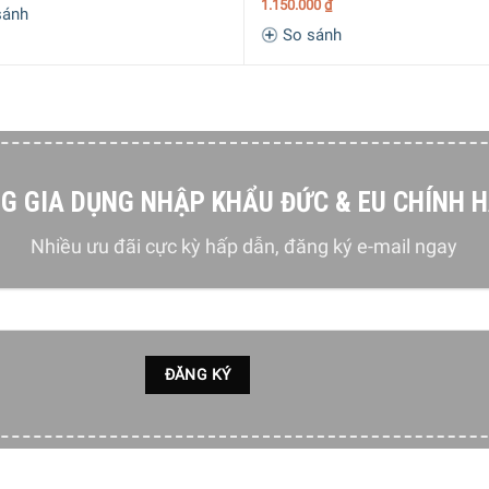
1.150.000
₫
sánh
So sánh
G GIA DỤNG NHẬP KHẨU ĐỨC & EU CHÍNH 
Nhiều ưu đãi cực kỳ hấp dẫn, đăng ký e-mail ngay