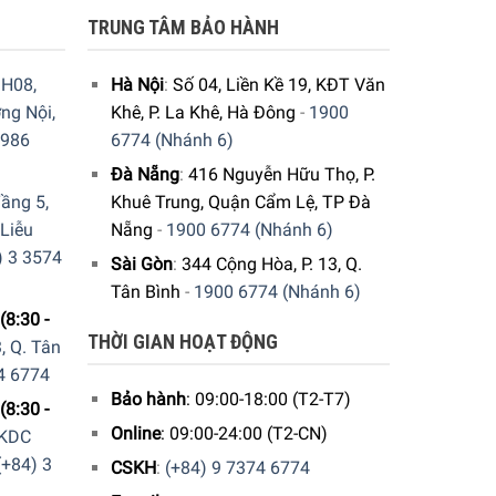
TRUNG TÂM BẢO HÀNH
H08,
Hà Nội
:
Số 04, Liền Kề 19, KĐT Văn
ng Nội,
Khê, P. La Khê, Hà Đông
-
1900
9986
6774 (Nhánh 6)
Đà Nẵng
:
416 Nguyễn Hữu Thọ, P.
ầng 5,
Khuê Trung, Quận Cẩm Lệ, TP Đà
 Liễu
Nẵng
-
1900 6774 (Nhánh 6)
) 3 3574
Sài Gòn
:
344 Cộng Hòa, P. 13, Q.
Tân Bình
-
1900 6774 (Nhánh 6)
(8:30 -
THỜI GIAN HOẠT ĐỘNG
, Q. Tân
4 6774
Bảo hành
: 09:00-18:00 (T2-T7)
(8:30 -
Online
: 09:00-24:00 (T2-CN)
 KDC
(+84) 3
CSKH
:
(+84) 9 7374 6774