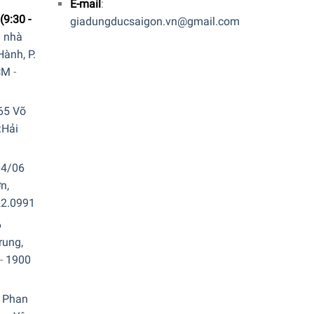
E-mail
:
(9:30 -
giadungducsaigon.vn@gmail.com
a nhà
ành, P.
CM
-
65 Võ
.Hải
04/06
n,
22.0991
6
rung,
-
1900
 Phan