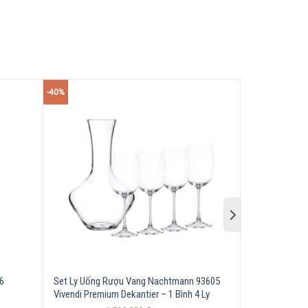
-40%
6
Set Ly Uống Rượu Vang Nachtmann 93605
Bộ Ly Whisky
Vivendi Premium Dekantier – 1 Bình 4 Ly
tumbler Nobl