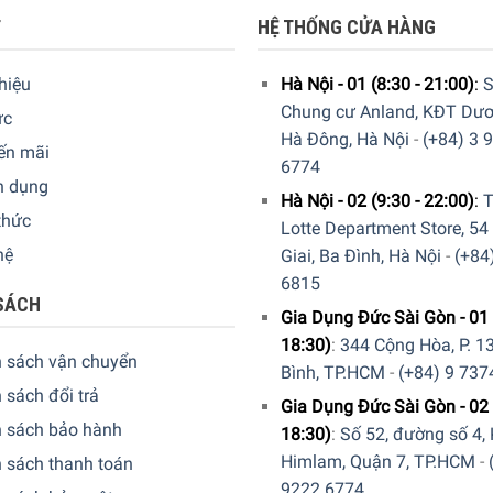
T
HỆ THỐNG CỬA HÀNG
thiệu
Hà Nội - 01 (8:30 - 21:00)
:
S
Chung cư Anland, KĐT Dươ
ức
Hà Đông, Hà Nội
-
(+84) 3 
ến mãi
6774
n dụng
Hà Nội - 02 (9:30 - 22:00)
:
T
thức
Lotte Department Store, 54
hệ
Giai, Ba Đình, Hà Nội
-
(+84
6815
SÁCH
Gia Dụng Đức Sài Gòn - 01 
18:30)
:
344 Cộng Hòa, P. 13
h sách vận chuyển
Bình, TP.HCM
-
(+84) 9 737
 sách đổi trả
Gia Dụng Đức Sài Gòn - 02 
h sách bảo hành
18:30)
:
Số 52, đường số 4,
Himlam, Quận 7, TP.HCM
-
 sách thanh toán
9222 6774