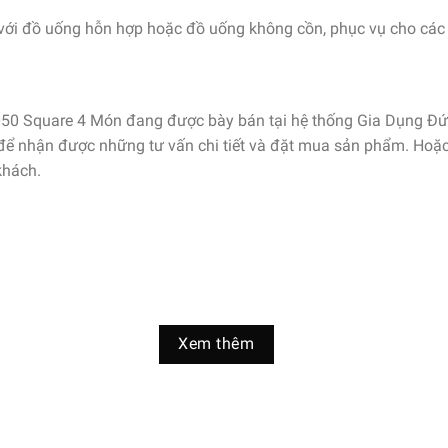
với đồ uống hỗn hợp hoặc đồ uống không cồn, phục vụ cho các 
0 Square 4 Món đang được bày bán tại hệ thống Gia Dụng Đức s
ể nhận được những tư vấn chi tiết và đặt mua sản phẩm. Hoặc đ
khách.
Xem thêm
ng ty
 Đức & EU.