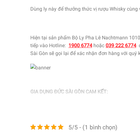
Dùng ly này để thưởng thức vị rượu Whisky cùng 
Hiện tại sản phẩm Bộ Ly Pha Lê Nachtmann 10105
tiếp vào Hotline:
1900 6774
hoặc
039 222 6774
đ
Sài Gòn sẽ gọi lại để xác nhận đơn hàng với quý 
GIA DỤNG ĐỨC SÀI GÒN CAM KẾT:
Giao hàng nhanh chóng toàn quốc
Bảo hành bằng thẻ bảo hành chính hãng từ cô
5/5 - (1 bình chọn)
Hàng đúng nguồn gốc, chính hãng, nhập khẩu
Xem thêm các sản phẩm khác
TẠI ĐÂY