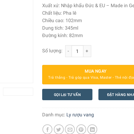
Xuất xứ:
Nhập khẩu Đức & EU – Made in G
Chất liệu:
Pha lê
Chiều cao:
102mm
Dung tích:
345ml
Đường kính:
82mm
Bộ Ly Pha Lê Nachtmann 101050 Squ
Số lượng:
MUA NGAY
Trả thẳng - Trả góp qua Visa, Master - Thẻ nội đị
GỌI LẠI TƯ VẤN
ĐẶT HÀNG NH
Danh mục:
Ly rượu vang