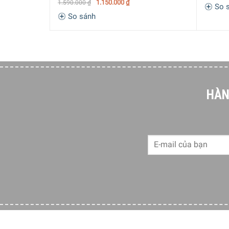
1.150.000
₫
1.590.000
₫
So 
So sánh
HÀN