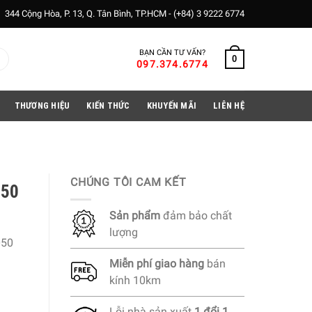
344 Cộng Hòa, P. 13, Q. Tân Bình, TP.HCM -
(+84) 3 9222 6774
BẠN CẦN TƯ VẤN?
0
097.374.6774
THƯƠNG HIỆU
KIẾN THỨC
KHUYẾN MÃI
LIÊN HỆ
CHÚNG TÔI CAM KẾT
050
Sản phẩm
đảm bảo chất
lượng
050
Miễn phí
giao hàng
bán
kính 10km
Lỗi nhà sản xuất
1 đổi 1