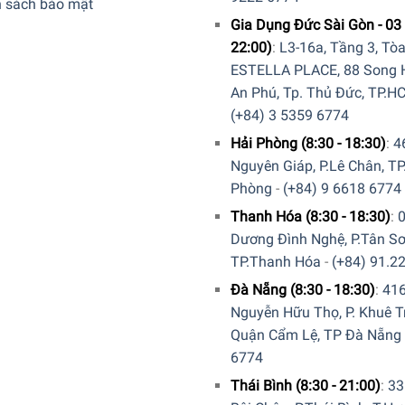
h sách bảo mật
Gia Dụng Đức Sài Gòn - 03 
22:00)
:
L3-16a, Tầng 3, Tò
ESTELLA PLACE, 88 Song H
An Phú, Tp. Thủ Đức, TP.H
(+84) 3 5359 6774
Hải Phòng (8:30 - 18:30)
:
4
Nguyên Giáp, P.Lê Chân, TP
Phòng
-
(+84) 9 6618 6774
Thanh Hóa (8:30 - 18:30)
:
Dương Đình Nghệ, P.Tân Sơ
TP.Thanh Hóa
-
(+84) 91.2
Đà Nẵng (8:30 - 18:30)
:
41
Nguyễn Hữu Thọ, P. Khuê T
Quận Cẩm Lệ, TP Đà Nẵng
6774
Thái Bình (8:30 - 21:00)
:
33