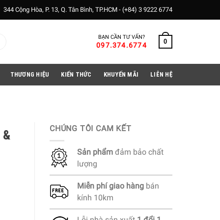
344 Cộng Hòa, P. 13, Q. Tân Bình, TP.HCM -
(+84) 3 9222 6774
BẠN CẦN TƯ VẤN?
0
097.374.6774
THƯƠNG HIỆU
KIẾN THỨC
KHUYẾN MÃI
LIÊN HỆ
CHÚNG TÔI CAM KẾT
 &
Sản phẩm
đảm bảo chất
lượng
Miễn phí
giao hàng
bán
kính 10km
Lỗi nhà sản xuất
1 đổi 1