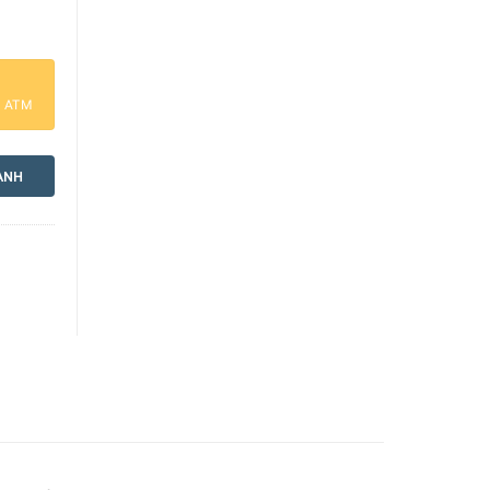
a ATM
ANH