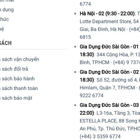
6774
n dụng
Hà Nội - 02 (9:30 - 22:00)
:
T
thức
Lotte Department Store, 54
hệ
Giai, Ba Đình, Hà Nội
-
(+84
m bằng gốm chịu nhiệt này, bạn sẽ không phải bận tâm về sự xuấ
6815
 phẩm luôn như mới và không bị trầy xước theo thời gian. Giờ đ
SÁCH
 thích và mong muốn của mình.
Gia Dụng Đức Sài Gòn - 01 
18:30)
:
344 Cộng Hòa, P. 13
h sách vận chuyển
Bình, TP.HCM
-
(+84) 9 737
 sách đổi trả
Gia Dụng Đức Sài Gòn - 02 
h sách bảo hành
18:30)
:
Số 52, đường số 4,
Himlam, Quận 7, TP.HCM
-
 sách thanh toán
9222 6774
h sách bảo mật
Gia Dụng Đức Sài Gòn - 03 
22:00)
:
L3-16a, Tầng 3, Tò
ESTELLA PLACE, 88 Song H
An Phú, Tp. Thủ Đức, TP.H
(+84) 3 5359 6774