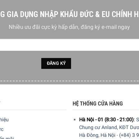
G GIA DỤNG NHẬP KHẨU ĐỨC & EU CHÍNH 
Nhiều ưu đãi cực kỳ hấp dẫn, đăng ký e-mail ngay
T
HỆ THỐNG CỬA HÀNG
thiệu
Hà Nội - 01 (8:30 - 21:00)
:
S
Chung cư Anland, KĐT Dươ
ức
Hà Đông, Hà Nội
-
(+84) 3 
ến mãi