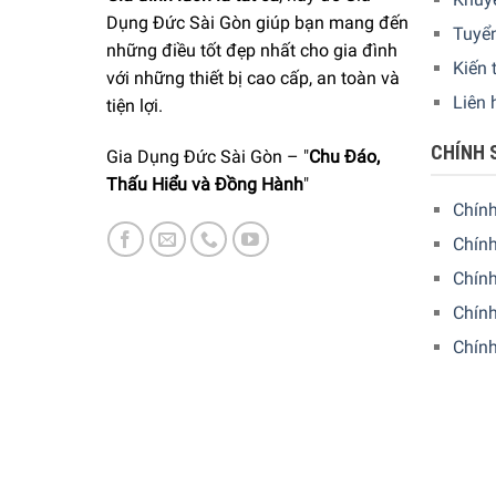
Dụng Đức Sài Gòn giúp bạn mang đến
Tuyể
những điều tốt đẹp nhất cho gia đình
Kiến 
với những thiết bị cao cấp, an toàn và
Liên 
tiện lợi.
Sử dụng bộ chày cối LeCreuset Mortar & Pestle là
của chúng vì thiết kế này của LeCreuset giúp sản
CHÍNH 
Gia Dụng Đức Sài Gòn – "
Chu Đáo,
cách nghiền các loại gia vị và thảo mộc theo sở
Thấu Hiểu và Đồng Hành
"
Chín
Chính
Chín
Chính
Chín