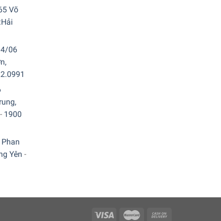
65 Võ
.Hải
04/06
n,
22.0991
6
rung,
-
1900
 Phan
ưng Yên
-
 bẩn. Bộ chày cối LeCreuset Mortar & Pestle