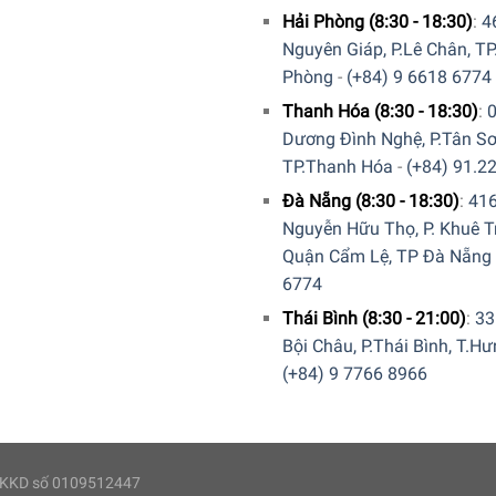
Hải Phòng (8:30 - 18:30)
:
4
Nguyên Giáp, P.Lê Chân, TP
Phòng
-
(+84) 9 6618 6774
Thanh Hóa (8:30 - 18:30)
:
Dương Đình Nghệ, P.Tân Sơ
TP.Thanh Hóa
-
(+84) 91.2
Đà Nẵng (8:30 - 18:30)
:
41
Nguyễn Hữu Thọ, P. Khuê T
Quận Cẩm Lệ, TP Đà Nẵng
6774
Thái Bình (8:30 - 21:00)
:
33
Bội Châu, P.Thái Bình, T.H
(+84) 9 7766 8966
g gốm không hấp thụ mùi và có khả năng chống trầy xước và vết
 ĐKKD số 0109512447