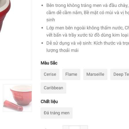
Bên trong không tráng men và đầu chày,
cầm dễ cầm nắm, Bề mặt có mùi và vị h
sinh
Lớp men bên ngoài không thấm nước, C
vết bẩn và trầy xước từ đồ dùng kim loại
Dễ sử dụng và vệ sinh: Kích thước và tr
lượng thoải mái
Màu Sắc
Cerise
Flame
Marseille
Deep Te
Caribbean
Chất liệu
Đá tráng men
Bộ Chày Cối LeCreuset Mortar & Pest