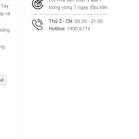
 Tay
trong vòng 7 ngày đầu tiên
ợp vệ
Thứ 2 - CN
: 08:30 - 21:00
Hotline
: 1900 6774
hống
ọng
al
le 300ml số lượng