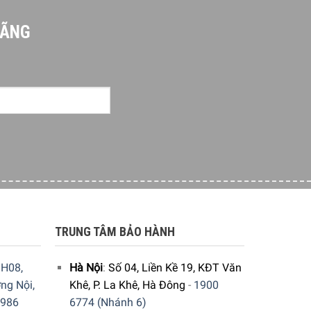
HÃNG
TRUNG TÂM BẢO HÀNH
H08,
Hà Nội
:
Số 04, Liền Kề 19, KĐT Văn
ng Nội,
Khê, P. La Khê, Hà Đông
-
1900
9986
6774 (Nhánh 6)