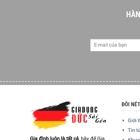
HÀN
ĐÔI NÉ
Giới 
Tin t
Gia đình luôn là tất cả
, hãy để Gia
Khuy