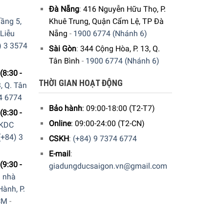
Đà Nẵng
:
416 Nguyễn Hữu Thọ, P.
ầng 5,
Khuê Trung, Quận Cẩm Lệ, TP Đà
 Liễu
Nẵng
-
1900 6774 (Nhánh 6)
) 3 3574
t hiện của các vết nứt và trầy xước trên bề mặt
Sài Gòn
:
344 Cộng Hòa, P. 13, Q.
ây, bạn có thể tạo ra một hỗn hợp thơm ngon bằng
Tân Bình
-
1900 6774 (Nhánh 6)
(8:30 -
THỜI GIAN HOẠT ĐỘNG
, Q. Tân
4 6774
Bảo hành
: 09:00-18:00 (T2-T7)
(8:30 -
Online
: 09:00-24:00 (T2-CN)
 KDC
(+84) 3
CSKH
:
(+84) 9 7374 6774
E-mail
:
(9:30 -
giadungducsaigon.vn@gmail.com
a nhà
ành, P.
CM
-