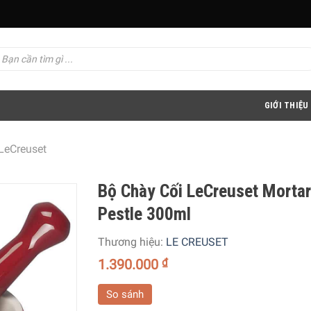
GIỚI THIỆU
LeCreuset
Bộ Chày Cối LeCreuset Mortar
Pestle 300ml
Thương hiệu:
LE CREUSET
1.390.000
₫
So sánh