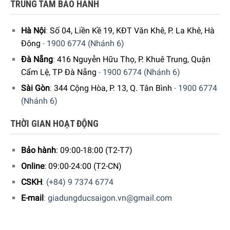
TRUNG TÂM BẢO HÀNH
Bộ 3 Hộp Đựng Đồ Khô Joseph Joseph 98467 tuy đơn giản
nhưng lại có thể giúp cho không gian bếp của bạn trở nên
Hà Nội
:
Số 04, Liền Kề 19, KĐT Văn Khê, P. La Khê, Hà
đẹp mắt hơn. Với cách thiết kế kín khiết giúp bạn bảo quản
Đông
-
1900 6774 (Nhánh 6)
đồ khô, lưu trữ ngũ cốc, mì gạo, cà phê hay gạo, đậu… đều
Đà Nẵng
:
416 Nguyễn Hữu Thọ, P. Khuê Trung, Quận
được
Cẩm Lệ, TP Đà Nẵng
-
1900 6774 (Nhánh 6)
Sài Gòn
:
344 Cộng Hòa, P. 13, Q. Tân Bình
-
1900 6774
(Nhánh 6)
Để đặt mua sản phẩm, Quý khách hàng vui lòng liên hệ:
THỜI GIAN HOẠT ĐỘNG
Hotline:
1900 6774
hoặc
024 7300 6774
để nhận được
Bảo hành
: 09:00-18:00 (T2-T7)
những tư vấn chi tiết và đặt mua sản phẩm.
Online
: 09:00-24:00 (T2-CN)
Hoặc Đặt hàng trực tiếp trên website, Gia Dụng Đức Sài
Gòn sẽ gọi lại để xác nhận đơn hàng với quý khách.
CSKH
:
(+84) 9 7374 6774
E-mail
:
giadungducsaigon.vn@gmail.com
Hoặc Quý khách có thể đến trực tiếp
hệ thống
showroom
của Gia Dụng Đức Sài Gòn trên toàn quốc để
trải nghiệm sản phẩm này.