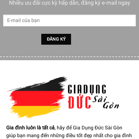
Nhiều ưu đãi cực kỳ hấp dẫn, đăng ký e-mail ngay
Bộ 3 Hộp Đựng Đồ Khô Joseph Joseph 98467 Với Nắp Đậy Kín
Khí
Gia đình luôn là tất cả
, hãy để Gia Dụng Đức Sài Gòn
giúp bạn mang đến những điều tốt đẹp nhất cho gia đình
Bộ 3 Hộp Đựng Đồ Khô Joseph Joseph 98467 được thiết