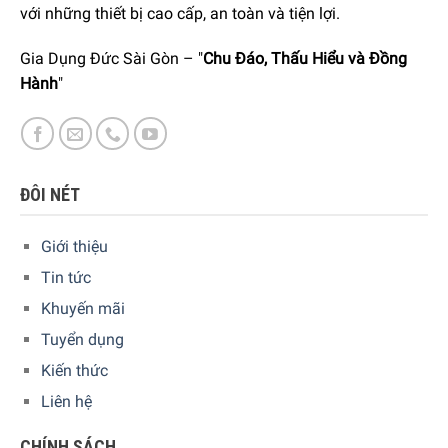
với những thiết bị cao cấp, an toàn và tiện lợi.
kế đi kèm với giá đỡ được có tính năng chống trượt. Điều
này giúp bạn yên tâm khi sử dụng ở các bề mặt trơn, bóng
Gia Dụng Đức Sài Gòn – "
Chu Đáo, Thấu Hiểu và Đồng
cũng như môi trường ẩm ướt. Ngoài ra, giá đỡ cũng giúp
Hành
"
việc sắp xếp các hộp đựng được ngăn nắp và trật tự hơn
trong bếp, không tốn nhiều không gian.
ĐÔI NÉT
Giới thiệu
Tin tức
Khuyến mãi
Tuyển dụng
Kiến thức
Liên hệ
CHÍNH SÁCH