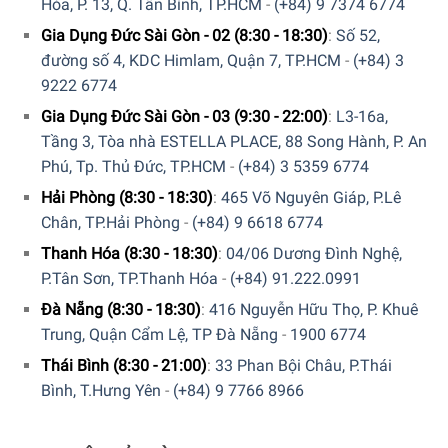
Hòa, P. 13, Q. Tân Bình, TP.HCM
-
(+84) 9 7374 6774
Gia Dụng Đức Sài Gòn - 02 (8:30 - 18:30)
:
Số 52,
đường số 4, KDC Himlam, Quận 7, TP.HCM
-
(+84) 3
9222 6774
Gia Dụng Đức Sài Gòn - 03 (9:30 - 22:00)
:
L3-16a,
Tầng 3, Tòa nhà ESTELLA PLACE, 88 Song Hành, P. An
Phú, Tp. Thủ Đức, TP.HCM
-
(+84) 3 5359 6774
Hải Phòng (8:30 - 18:30)
:
465 Võ Nguyên Giáp, P.Lê
Chân, TP.Hải Phòng
-
(+84) 9 6618 6774
Thanh Hóa (8:30 - 18:30)
:
04/06 Dương Đình Nghệ,
P.Tân Sơn, TP.Thanh Hóa
-
(+84) 91.222.0991
Đà Nẵng (8:30 - 18:30)
:
416 Nguyễn Hữu Thọ, P. Khuê
Trung, Quận Cẩm Lệ, TP Đà Nẵng
-
1900 6774
Thái Bình (8:30 - 21:00)
:
33 Phan Bội Châu, P.Thái
Bình, T.Hưng Yên
-
(+84) 9 7766 8966
Bộ 3 Hộp Đựng Đồ Khô Joseph Joseph 98467 An Toàn Cho
Sức Khỏe