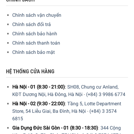
Chính sách vận chuyển
Bộ 3 Hộp Đựng Đồ Khô Joseph Joseph 98467 Với Giá Đỡ Gọn
Gàng
Chính sách đổi trả
Chính sách bảo hành
Chính sách thanh toán
Chính sách bảo mật
Bộ 3 Hộp Đựng Đồ Khô Joseph Joseph 98467 được sản
xuất với các tiêu chuẩn an toàn về đồ dùng gia dụng theo
tiêu chuẩn Châu Âu. Sản phẩm được thiết kế không có các
HỆ THỐNG CỬA HÀNG
góc cạnh sắc nhọn, giúp dễ dàng sử dụng ở mọi tư thế.
Đặc biệt sản phẩm được sản xuất lợi vật liệu không chứa
Hà Nội - 01 (8:30 - 21:00)
:
SH08, Chung cư Anland,
chất BPA có hại cho sức khỏe.
KĐT Dương Nội, Hà Đông, Hà Nội
-
(+84) 3 9986 6774
Hà Nội - 02 (9:30 - 22:00)
:
Tầng 5, Lotte Department
Store, 54 Liễu Giai, Ba Đình, Hà Nội
-
(+84) 3 3574
6815
Gia Dụng Đức Sài Gòn - 01 (8:30 - 18:30)
:
344 Cộng