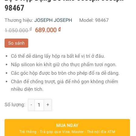
98467
Thương hiệu:
JOSEPH JOSEPH
Model:
98467
₫
689.000
₫
1.050.000
So sánh
Có thể dễ dàng lấy hộp ra bất kể vị trí ở đâu.
Nắp silicon kín khít giữ cho thực phẩm tươi ngon.
Các góc hộp được bo tròn cho phép đổ ra dễ dàng.
Chân đế chống trượt, giá để nhỏ gọn không chiếm
nhiều diện tích.
Bộ 3 Hộp Đựng Đồ Khô Joseph Joseph 98467 số lượng
Số lượng:
MUA NGAY
Trả thẳng - Trả góp qua Visa, Master - Thẻ nội địa ATM