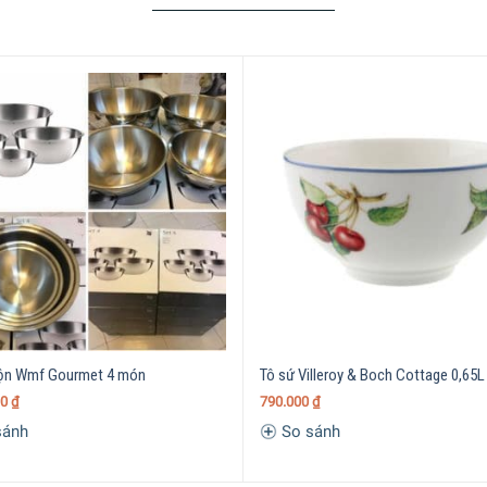
rộn Wmf Gourmet 4 món
Tô sứ Villeroy & Boch Cottage 0,65L
00
₫
790.000
₫
sánh
So sánh