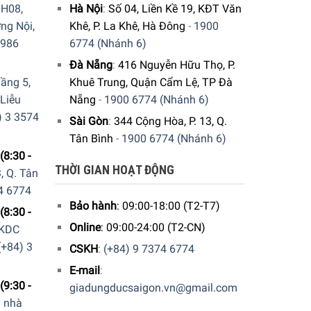
H08,
Hà Nội
:
Số 04, Liền Kề 19, KĐT Văn
ng Nội,
Khê, P. La Khê, Hà Đông
-
1900
9986
6774 (Nhánh 6)
Đà Nẵng
:
416 Nguyễn Hữu Thọ, P.
ầng 5,
Khuê Trung, Quận Cẩm Lệ, TP Đà
 Liễu
Nẵng
-
1900 6774 (Nhánh 6)
) 3 3574
Sài Gòn
:
344 Cộng Hòa, P. 13, Q.
Tân Bình
-
1900 6774 (Nhánh 6)
(8:30 -
THỜI GIAN HOẠT ĐỘNG
, Q. Tân
4 6774
Bảo hành
: 09:00-18:00 (T2-T7)
(8:30 -
Online
: 09:00-24:00 (T2-CN)
 KDC
(+84) 3
CSKH
:
(+84) 9 7374 6774
E-mail
:
(9:30 -
giadungducsaigon.vn@gmail.com
a nhà