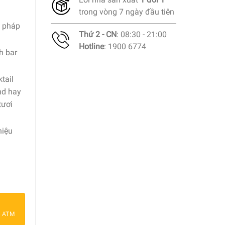
trong vòng 7 ngày đầu tiên
g pháp
Thứ 2 - CN
: 08:30 - 21:00
Hotline
: 1900 6774
h bar
tail
nd hay
tươi
hiệu
inkglas klein Schumann’s Special No. 1 42 0,33 lít số lượng
a ATM