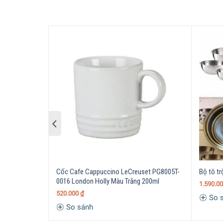
Cốc Cafe Cappuccino LeCreuset PG8005T-
Bộ tô t
0016 London Holly Màu Trắng 200ml
1.590.0
520.000
₫
So 
So sánh