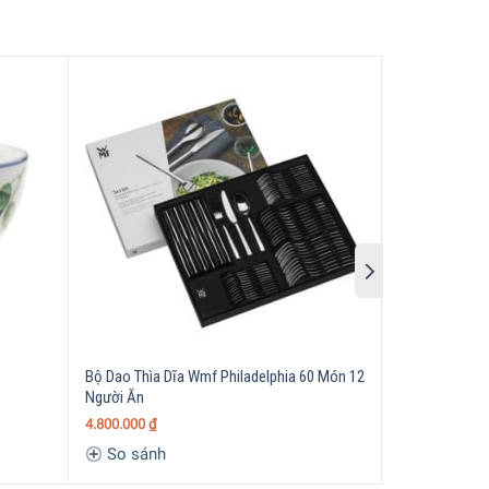
Bộ Dao Thìa Dĩa Wmf Philadelphia 60 Món 12
Bộ 6 Cốc Bodu
Người Ăn
1.750.000
₫
4.800.000
₫
So sánh
So sánh