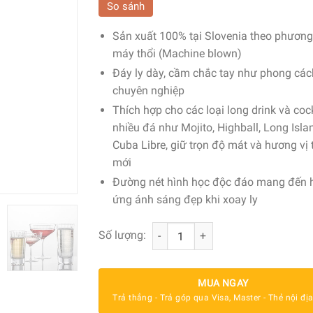
So sánh
Sản xuất 100% tại Slovenia theo phươn
máy thổi (Machine blown)
Đáy ly dày, cầm chắc tay như phong các
chuyên nghiệp
Thích hợp cho các loại long drink và cock
nhiều đá như Mojito, Highball, Long Isla
Cuba Libre, giữ trọn độ mát và hương vị 
mới
Đường nét hình học độc đáo mang đến 
ứng ánh sáng đẹp khi xoay ly
Bộ 2 cốc pha lê Zwiesel 123850 Longdr
Số lượng:
MUA NGAY
Trả thẳng - Trả góp qua Visa, Master - Thẻ nội đị