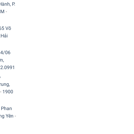
ành, P.
CM
-
65 Võ
.Hải
04/06
n,
22.0991
6
rung,
-
1900
 Phan
ưng Yên
-