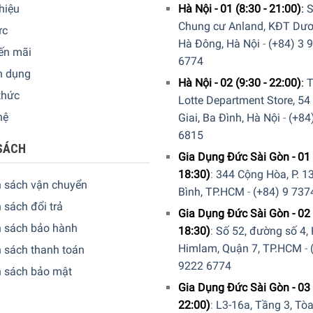
thiệu
Hà Nội - 01 (8:30 - 21:00)
:
S
Chung cư Anland, KĐT Dươ
ức
Hà Đông, Hà Nội
-
(+84) 3 
ến mãi
6774
n dụng
Hà Nội - 02 (9:30 - 22:00)
:
T
thức
Lotte Department Store, 54
hệ
Giai, Ba Đình, Hà Nội
-
(+84
6815
SÁCH
Gia Dụng Đức Sài Gòn - 01 
18:30)
:
344 Cộng Hòa, P. 13
h sách vận chuyển
Bình, TP.HCM
-
(+84) 9 737
 sách đổi trả
Gia Dụng Đức Sài Gòn - 02 
h sách bảo hành
18:30)
:
Số 52, đường số 4,
Himlam, Quận 7, TP.HCM
-
 sách thanh toán
9222 6774
h sách bảo mật
Gia Dụng Đức Sài Gòn - 03 
22:00)
:
L3-16a, Tầng 3, Tò