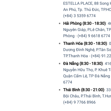
ESTELLA PLACE, 88 Song H
An Phú, Tp. Thủ Đức, TP.H
(+84) 3 5359 6774
Hải Phòng (8:30 - 18:30)
:
4
Nguyên Giáp, P.Lê Chân, TP
Phòng
-
(+84) 9 6618 6774
Thanh Hóa (8:30 - 18:30)
:
Dương Đình Nghệ, P.Tân Sơ
TP.Thanh Hóa
-
(+84) 91.2
Đà Nẵng (8:30 - 18:30)
:
41
Nguyễn Hữu Thọ, P. Khuê T
Quận Cẩm Lệ, TP Đà Nẵng
6774
Thái Bình (8:30 - 21:00)
:
33
Bội Châu, P.Thái Bình, T.H
(+84) 9 7766 8966