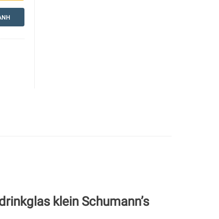
ANH
drinkglas klein Schumann’s