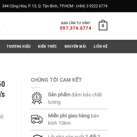
344 Cộng Hòa, P. 13, Q. Tân Bình, TP.HCM -
(+84) 3 9222 6774
BẠN CẦN TƯ VẤN?
0
097.374.6774
THƯƠNG HIỆU
KIẾN THỨC
KHUYẾN MÃI
LIÊN HỆ
CHÚNG TÔI CAM KẾT
50
’s
Sản phẩm
đảm bảo chất
lượng
Miễn phí
giao hàng
bán
50
kính 10km
Lỗi nhà sản xuất
1 đổi 1