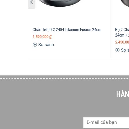
Chảo Tefal G12404 Titanium Fusion 24cm
Bộ 2 Ch
24cm +
1.590.000
₫
2.450.0
So sánh
So 
HÀN