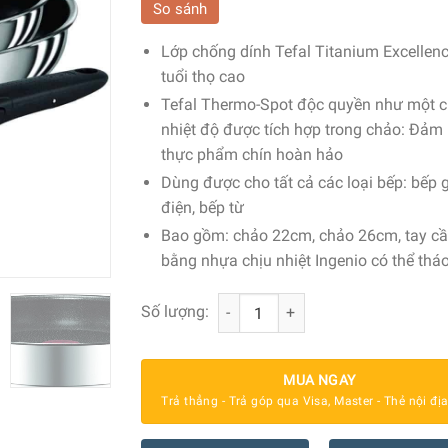
So sánh
Lớp chống dính Tefal Titanium Excellen
tuổi thọ cao
Tefal Thermo-Spot độc quyền như một c
nhiệt độ được tích hợp trong chảo: Đảm
thực phẩm chín hoàn hảo
Dùng được cho tất cả các loại bếp: bếp 
điện, bếp từ
Bao gồm: chảo 22cm, chảo 26cm, tay c
bằng nhựa chịu nhiệt Ingenio có thể tháo
Bộ 2 Chảo Cán Rời Tefal L94090 Inge
Số lượng:
MUA NGAY
Trả thẳng - Trả góp qua Visa, Master - Thẻ nội đị