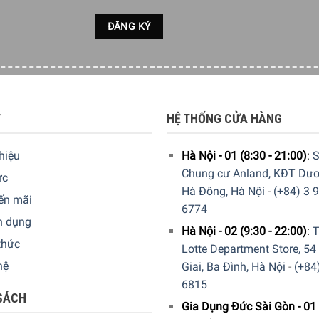
ời bằng nhựa nhiệt dẻo giúp thuận tiện cho người sử dụng cả kh
ót tròn để rót không nhỏ giọt, giúp căn bếp luôn sạch sẽ, gọn g
T
HỆ THỐNG CỬA HÀNG
thiệu
Hà Nội - 01 (8:30 - 21:00)
:
S
Chung cư Anland, KĐT Dươ
ức
Hà Đông, Hà Nội
-
(+84) 3 
ến mãi
6774
n dụng
Hà Nội - 02 (9:30 - 22:00)
:
T
thức
Lotte Department Store, 54
hệ
Giai, Ba Đình, Hà Nội
-
(+84
6815
SÁCH
Gia Dụng Đức Sài Gòn - 01 