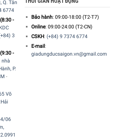
THỜI GIAN HOẠT ĐỘNG
, Q. Tân
4 6774
Bảo hành
: 09:00-18:00 (T2-T7)
(8:30 -
Online
: 09:00-24:00 (T2-CN)
 KDC
(+84) 3
CSKH
:
(+84) 9 7374 6774
E-mail
:
(9:30 -
giadungducsaigon.vn@gmail.com
a nhà
ành, P.
CM
-
65 Võ
.Hải
04/06
n,
22.0991