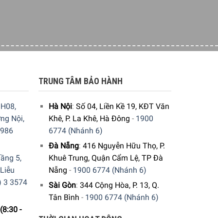
i nấu nướng, khi vệ sinh chảo và cả khi bảo quản
àng.
TRUNG TÂM BẢO HÀNH
H08,
Hà Nội
:
Số 04, Liền Kề 19, KĐT Văn
ng Nội,
Khê, P. La Khê, Hà Đông
-
1900
9986
6774 (Nhánh 6)
Đà Nẵng
:
416 Nguyễn Hữu Thọ, P.
ầng 5,
Khuê Trung, Quận Cẩm Lệ, TP Đà
 Liễu
Nẵng
-
1900 6774 (Nhánh 6)
) 3 3574
Sài Gòn
:
344 Cộng Hòa, P. 13, Q.
Tân Bình
-
1900 6774 (Nhánh 6)
(8:30 -