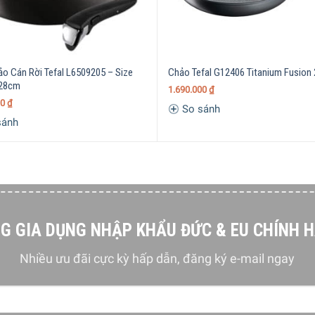
ảo Cán Rời Tefal L6509205 – Size
Chảo Tefal G12406 Titanium Fusion
 28cm
1.690.000
₫
00
₫
So sánh
sánh
G GIA DỤNG NHẬP KHẨU ĐỨC & EU CHÍNH 
Nhiều ưu đãi cực kỳ hấp dẫn, đăng ký e-mail ngay