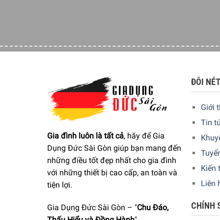
Tay cầm Ingenio 5 của Tefal L94090 có thể tháo r
chảo. Chảo Tefal L94090 được trang bị một vành r
ĐÔI NÉ
Giới 
Tin t
Gia đình luôn là tất cả
, hãy để Gia
Khuy
Dụng Đức Sài Gòn giúp bạn mang đến
Tuyể
những điều tốt đẹp nhất cho gia đình
Kiến 
với những thiết bị cao cấp, an toàn và
Liên 
tiện lợi.
CHÍNH 
Gia Dụng Đức Sài Gòn – "
Chu Đáo,
Thấu Hiểu và Đồng Hành
"