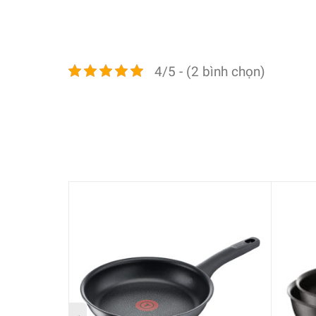
4/5 - (2 bình chọn)
Chảo Tefal L94090 với công nghệ Thermo-Spot là t
đến nhiệt độ tối ưu để thêm thực phẩm giúp ngườ
đạt đến nhiệt độ hoàn hảo.