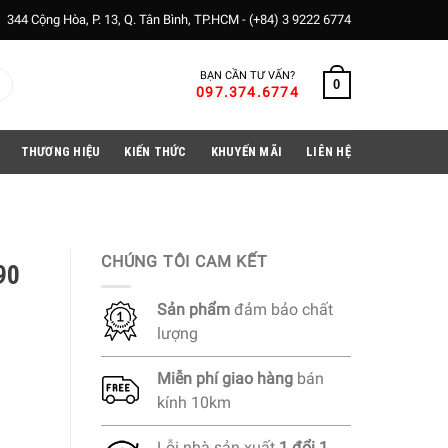
344 Cộng Hòa, P. 13, Q. Tân Bình, TP.HCM -
(+84) 3 9222 6774
BẠN CẦN TƯ VẤN?
0
097.374.6774
THƯƠNG HIỆU
KIẾN THỨC
KHUYẾN MÃI
LIÊN HỆ
CHÚNG TÔI CAM KẾT
90
Sản phẩm
đảm bảo chất
lượng
Miễn phí
giao hàng
bán
kính 10km
Lỗi nhà sản xuất
1 đổi 1