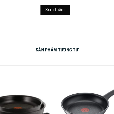
Xem thêm
ính năng chỉ báo nhiệt độ đầu tiên trên thế giới được tích hợp
i dùng có thể tạo ra những món ăn ngon lành nhất. Điểm đỏ ở 
SẢN PHẨM TƯƠNG TỰ