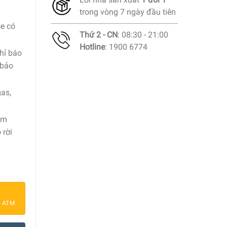
trong vòng 7 ngày đầu tiên
ce có
Thứ 2 - CN
: 08:30 - 21:00
Hotline
: 1900 6774
hỉ báo
 bảo
gas,
ầm
 rời
nio Preference Panst Size 22cm, 26cm số lượng
a ATM