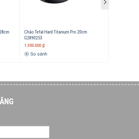
 28cm
Chảo Tefal Hard Titanium Pro 20cm
Chảo Sâu Lòng
G2890253
Titanium Pro 
1.350.000
₫
1.790.000
₫
So sánh
So sánh
HÃNG