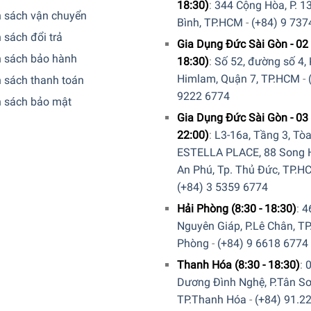
18:30)
:
344 Cộng Hòa, P. 13
h sách vận chuyển
Bình, TP.HCM
-
(+84) 9 737
 sách đổi trả
Gia Dụng Đức Sài Gòn - 02 
h sách bảo hành
18:30)
:
Số 52, đường số 4,
Himlam, Quận 7, TP.HCM
-
 sách thanh toán
9222 6774
h sách bảo mật
Gia Dụng Đức Sài Gòn - 03 
22:00)
:
L3-16a, Tầng 3, Tò
ESTELLA PLACE, 88 Song H
An Phú, Tp. Thủ Đức, TP.H
(+84) 3 5359 6774
Hải Phòng (8:30 - 18:30)
:
4
Nguyên Giáp, P.Lê Chân, TP
Phòng
-
(+84) 9 6618 6774
Thanh Hóa (8:30 - 18:30)
:
Dương Đình Nghệ, P.Tân Sơ
TP.Thanh Hóa
-
(+84) 91.2