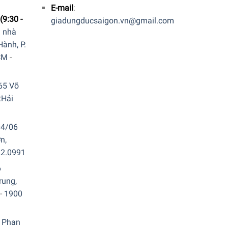
E-mail
:
(9:30 -
giadungducsaigon.vn@gmail.com
a nhà
ành, P.
CM
-
65 Võ
.Hải
04/06
n,
22.0991
6
rung,
-
1900
 Phan