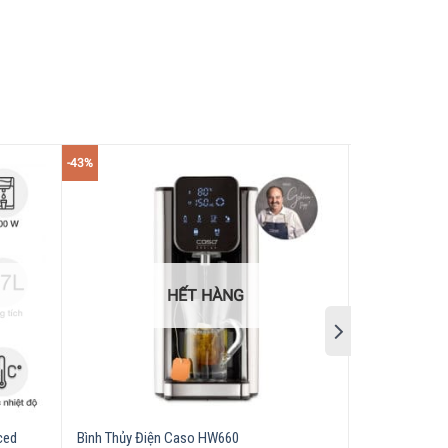
-43%
g. Với chức năng khoá tự động, bạn sẽ không lo
HẾT HÀNG
ced
Bình Thủy Điện Caso HW660
Bình Thuỷ Điệ