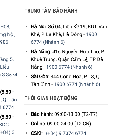
cũng giúp người dùng tiết kiệm nước tối đa, bên
TRUNG TÂM BẢO HÀNH
H08,
Hà Nội
:
Số 04, Liền Kề 19, KĐT Văn
ng Nội,
Khê, P. La Khê, Hà Đông
-
1900
9986
6774 (Nhánh 6)
Đà Nẵng
:
416 Nguyễn Hữu Thọ, P.
ầng 5,
Khuê Trung, Quận Cẩm Lệ, TP Đà
 Liễu
Nẵng
-
1900 6774 (Nhánh 6)
) 3 3574
Sài Gòn
:
344 Cộng Hòa, P. 13, Q.
Tân Bình
-
1900 6774 (Nhánh 6)
(8:30 -
THỜI GIAN HOẠT ĐỘNG
, Q. Tân
4 6774
Bảo hành
: 09:00-18:00 (T2-T7)
(8:30 -
Online
: 09:00-24:00 (T2-CN)
 KDC
(+84) 3
CSKH
:
(+84) 9 7374 6774