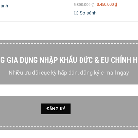
3.450.000
₫
5.800.000
₫
sánh
So sánh
G GIA DỤNG NHẬP KHẨU ĐỨC & EU CHÍNH 
Nhiều ưu đãi cực kỳ hấp dẫn, đăng ký e-mail ngay
 thể được điều chỉnh chính xác trong khoảng từ 40 đến 100°C 