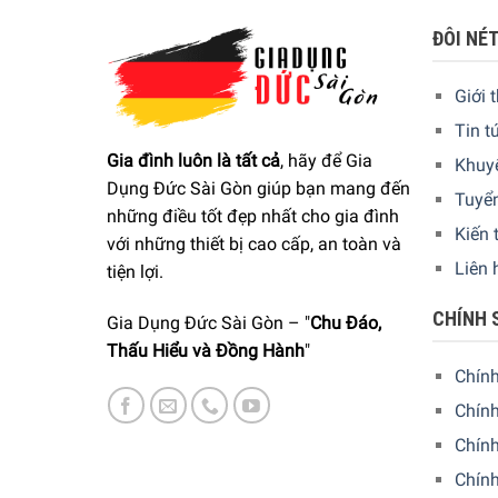
thể tuỳ chọn lượng nước theo nhu cầu sử dụng mà 
ĐÔI NÉ
cạnh đó còn tiết kiệm đến 50% năng lượng so vớ
Giới 
Tin t
Gia đình luôn là tất cả
, hãy để Gia
Khuy
Dụng Đức Sài Gòn giúp bạn mang đến
Tuyể
những điều tốt đẹp nhất cho gia đình
Kiến 
với những thiết bị cao cấp, an toàn và
Liên 
tiện lợi.
CHÍNH 
Gia Dụng Đức Sài Gòn – "
Chu Đáo,
Thấu Hiểu và Đồng Hành
"
Chín
Chính
Chín
Chính