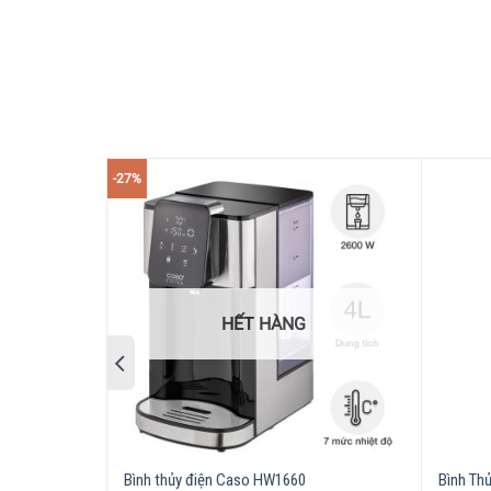
-27%
Chỉ bằng một nút bấm và chỉ trong vài giây, bìn
bị bỏng bởi nước nóng bị tràn sau khi đun, đây c
HẾT HÀNG
Bình thủy điện Caso HW1660
Bình Th