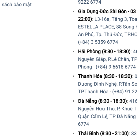
9222 6774
h sách bảo mật
Gia Dụng Đức Sài Gòn - 03 
22:00)
:
L3-16a, Tầng 3, Tò
ESTELLA PLACE, 88 Song H
An Phú, Tp. Thủ Đức, TP.H
(+84) 3 5359 6774
Hải Phòng (8:30 - 18:30)
:
4
Nguyên Giáp, P.Lê Chân, TP
Phòng
-
(+84) 9 6618 6774
Thanh Hóa (8:30 - 18:30)
:
Dương Đình Nghệ, P.Tân Sơ
TP.Thanh Hóa
-
(+84) 91.2
Đà Nẵng (8:30 - 18:30)
:
41
Nguyễn Hữu Thọ, P. Khuê T
Quận Cẩm Lệ, TP Đà Nẵng
6774
Thái Bình (8:30 - 21:00)
:
33