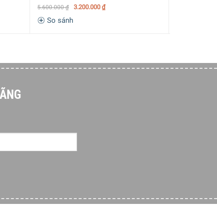
3.200.000
₫
3.390.000
₫
5.600.000
₫
So sánh
So sánh
HÃNG
(tăng dần 10°C). Bên cạnh đó, bạn hoàn toàn có