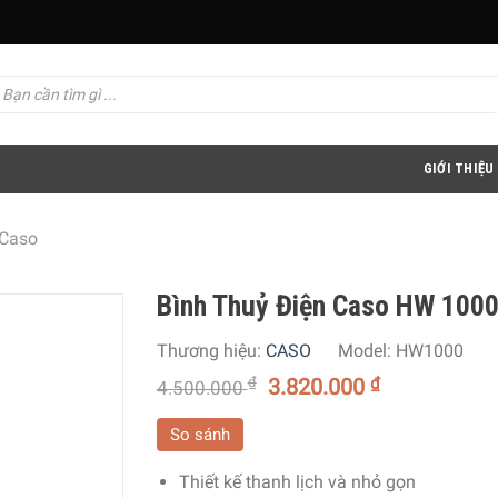
GIỚI THIỆU
 Caso
Bình Thuỷ Điện Caso HW 1000
Thương hiệu:
CASO
Model:
HW1000
₫
3.820.000
₫
4.500.000
So sánh
Thiết kế thanh lịch và nhỏ gọn