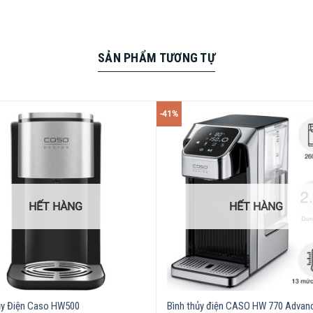
SẢN PHẨM TƯƠNG TỰ
-41%
h thuỷ điện Caso HW 1000 đã sẵn sàng nước nóng để bạn sử dụn
ũng là tính năng giúp Caso HW 1000 trở nên nổi bật.
HẾT HÀNG
HẾT HÀNG
ủy Điện Caso HW500
Bình thủy điện CASO HW 770 Advan