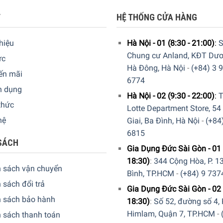
không lo lãng phí. Nhờ thiết kế nắp đậy tinh tế, Caso HW 1000 
T
HỆ THỐNG CỬA HÀNG
i ấm thông thường.
thiệu
Hà Nội - 01 (8:30 - 21:00)
:
S
Chung cư Anland, KĐT Dươ
ức
Hà Đông, Hà Nội
-
(+84) 3 
ến mãi
6774
n dụng
Hà Nội - 02 (9:30 - 22:00)
:
T
thức
Lotte Department Store, 54
hệ
Giai, Ba Đình, Hà Nội
-
(+84
6815
SÁCH
Gia Dụng Đức Sài Gòn - 01 
18:30)
:
344 Cộng Hòa, P. 13
h sách vận chuyển
Bình, TP.HCM
-
(+84) 9 737
 sách đổi trả
Gia Dụng Đức Sài Gòn - 02 
h sách bảo hành
18:30)
:
Số 52, đường số 4,
Himlam, Quận 7, TP.HCM
-
 sách thanh toán