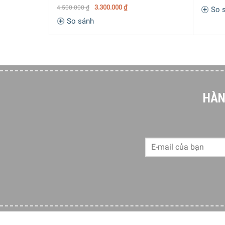
3.300.000
₫
4.500.000
₫
So 
So sánh
HÀN
Nhiệt độ đun của bình thuỷ điện Caso HW 1000 có