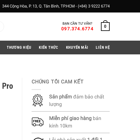
344 Cộng Hòa, P. 13, Q. Tân Bình, TP.HCM -
(+84) 3 9222 6774
BẠN CẦN TƯ VẤN?
0
097.374.6774
THƯƠNG HIỆU
KIẾN THỨC
KHUYẾN MÃI
LIÊN HỆ
CHÚNG TÔI CAM KẾT
 Pro
Sản phẩm
đảm bảo chất
lượng
Miễn phí
giao hàng
bán
kính 10km
Lỗi nhà sản xuất
1 đổi 1