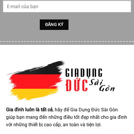
Đặc điểm nổi bật ở Ấm Đun Nước Siêu Tốc SMEG
Gia đình luôn là tất cả
, hãy để Gia Dụng Đức Sài Gòn
KLF03RGEU Rose Gold
giúp bạn mang đến những điều tốt đẹp nhất cho gia đình
Mở nhẹ thanh lịch:
Nắp ấm mở nhẹ khi nhấn nút trung tâm
với những thiết bị cao cấp, an toàn và tiện lợi.
để dễ dàng rót đầy