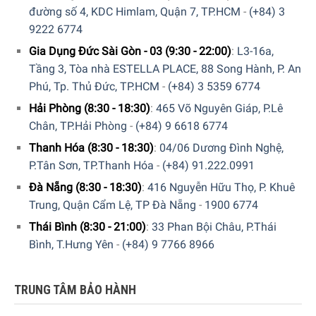
đường số 4, KDC Himlam, Quận 7, TP.HCM
-
(+84) 3
9222 6774
Gia Dụng Đức Sài Gòn - 03 (9:30 - 22:00)
:
L3-16a,
Tầng 3, Tòa nhà ESTELLA PLACE, 88 Song Hành, P. An
Phú, Tp. Thủ Đức, TP.HCM
-
(+84) 3 5359 6774
Hải Phòng (8:30 - 18:30)
:
465 Võ Nguyên Giáp, P.Lê
Chân, TP.Hải Phòng
-
(+84) 9 6618 6774
Thanh Hóa (8:30 - 18:30)
:
04/06 Dương Đình Nghệ,
P.Tân Sơn, TP.Thanh Hóa
-
(+84) 91.222.0991
Đà Nẵng (8:30 - 18:30)
:
416 Nguyễn Hữu Thọ, P. Khuê
Trung, Quận Cẩm Lệ, TP Đà Nẵng
-
1900 6774
Thái Bình (8:30 - 21:00)
:
33 Phan Bội Châu, P.Thái
Bình, T.Hưng Yên
-
(+84) 9 7766 8966
Để đặt mua
“
Ấm Đun Nước Siêu Tốc SMEG KLF03RGEU
TRUNG TÂM BẢO HÀNH
Rose Gold
”