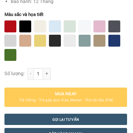
Bảo hành: 12 Tháng
Màu sắc và họa tiết
Bình đun siêu tốc Smeg KLF03 - Các màu số lượng
Số lượng:
MUA NGAY
Trả thẳng - Trả góp qua Visa, Master - Thẻ nội địa ATM
GỌI LẠI TƯ VẤN