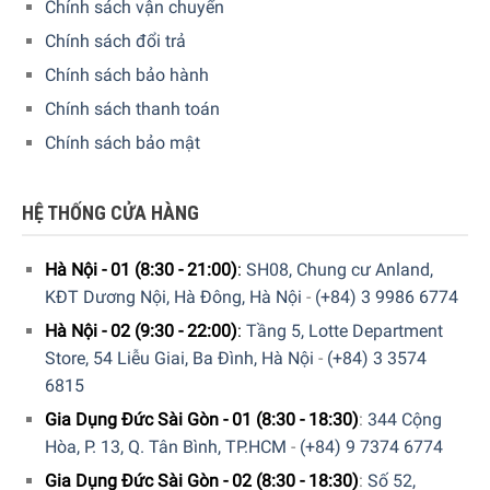
Chính sách vận chuyển
Bộ lọc
cặn vôi:
Ấm Đun Nước Siêu Tốc Smeg KLF03RGEU
Chính sách đổi trả
Rose Gold
có bộ lọc bằng thép không gỉ bên trong giúp lọc
Chính sách bảo hành
bỏ cặn vôi tự nhiên. Nó cũng có thể tháo rời để làm sạch.
Chính sách thanh toán
Công suất 3000W:
Đun sôi siêu nhanh.
Chính sách bảo mật
Tính năng nổi bật của Ấm đun nước siêu tốc Smeg
KLF03RGEU Rose Gold
HỆ THỐNG CỬA HÀNG
Đế xoay 360:
Ấm Đun Nước Siêu Tốc SMEG KLF03RGEU
Hà Nội - 01 (8:30 - 21:00)
:
SH08, Chung cư Anland,
Rose Gold
có thể cắm vào đế ở mọi vị trí và có dây cáp tiện
KĐT Dương Nội, Hà Đông, Hà Nội
-
(+84) 3 9986 6774
dụng. Phần đế còn có chân chống trượt.
Hà Nội - 02 (9:30 - 22:00)
:
Tầng 5, Lotte Department
Bề mặt ấm bằng thép không gỉ tráng men đảm bảo khả
Store, 54 Liễu Giai, Ba Đình, Hà Nội
-
(+84) 3 3574
năng dẫn nhiệt tuyệt vời và có công tắc tự động tắt ở
6815
100˚C để tăng thêm sự chú ý.
Gia Dụng Đức Sài Gòn - 01 (8:30 - 18:30)
:
344 Cộng
Hòa, P. 13, Q. Tân Bình, TP.HCM
-
(+84) 9 7374 6774
Gia Dụng Đức Sài Gòn - 02 (8:30 - 18:30)
:
Số 52,