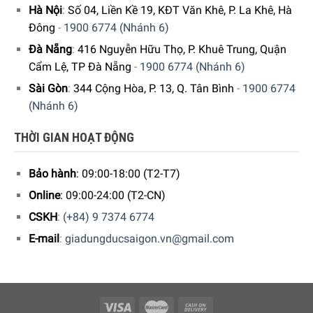
Hà Nội
:
Số 04, Liền Kề 19, KĐT Văn Khê, P. La Khê, Hà
Quý vị hãy gọi điện trực tiếp vào
Hotline: 0973746774
hoặc
Đông
-
1900 6774 (Nhánh 6)
1900 6774
để nhận được những tư vấn chi tiết và đặt mua
Đà Nẵng
:
416 Nguyễn Hữu Thọ, P. Khuê Trung, Quận
sản phẩm. Hoặc đặt hàng trực tiếp trên website
tại
Cẩm Lệ, TP Đà Nẵng
-
1900 6774 (Nhánh 6)
đây
.
Gia dụng Đức Sài Gòn
sẽ gọi lại để xác nhận đơn
Sài Gòn
:
344 Cộng Hòa, P. 13, Q. Tân Bình
-
1900 6774
hàng với quý khách.
(Nhánh 6)
CAM KẾT:
THỜI GIAN HOẠT ĐỘNG
Giao hàng nhanh chóng toàn quốc
Bảo hành
: 09:00-18:00 (T2-T7)
Bảo hành bằng thẻ bảo hành chính hãng từ công ty
Online
: 09:00-24:00 (T2-CN)
5/5 - (1 bình chọn)
CSKH
:
(+84) 9 7374 6774
E-mail
:
giadungducsaigon.vn@gmail.com