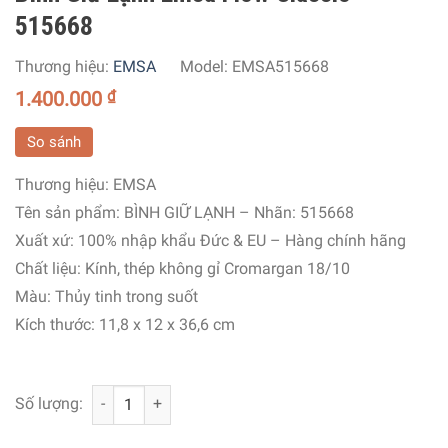
515668
Thương hiệu:
EMSA
Model:
EMSA515668
1.400.000
₫
So sánh
Thương hiệu:
EMSA
Tên sản phẩm: BÌNH GIỮ LẠNH
– Nhãn: 515668
Xuất xứ:
100% nhập khẩu Đức & EU – Hàng chính hãng
Chất liệu:
Kính, thép không gỉ Cromargan 18/10
Màu: Thủy tinh trong suốt
Kích thước:
11,8 x 12 x 36,6 cm
Bình Giữ Lạnh Emsa Flow Classic 515668 số lượng
Số lượng: