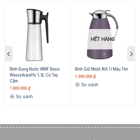
Bình giữ lạnh EMSA 515668 dung tích 1l với thiết kế sáng
tạo – lý tưởng để phục vụ và làm mát nước, nước trái cây,
trà đá, đồ uống tốt cho sức khỏe hoặc rượu vang.
HẾT HÀNG
Hiệu suất làm mát độc đáo
Bình giữ lạnh thủy tinh 4 giờ uống, giúp bạn uống nước
lạnh thoải mái nhờ có bộ phận làm mát tùy chọn ở mặt
Bình Đựng Nước WMF Basic
Bình Giữ Nhiệt Alfi 1l Màu Tím
trong đế bằng thép không gỉ (có lớp lót bằng nhựa bên
Wasserkaraffe 1,5L Có Tay
1.590.000
₫
trong). Để sử dụng hiệu quả, hãy đặt đế bình vào tủ đông
Cầm
So sánh
trước khi sử dụng.
1.800.000
₫
So sánh
Đóng mở tự động
Với miệng rót bằng thép không gỉ, bạn có thể rót thức uống
thật đơn giản, không lo nhiễu nước. Nắp mở và đóng tự
động, nhờ nắp khóa gấp thông minh này nên thức uống
được bảo vệ khỏi côn trùng và các loại bụi bẩn khác.