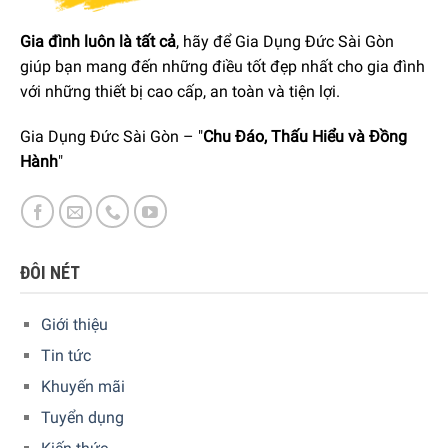
Xem thêm:
BÌNH GIỮ LẠNH RƯỢU WMF AMBIENT SEKT
Gia đình luôn là tất cả
, hãy để Gia Dụng Đức Sài Gòn
giúp bạn mang đến những điều tốt đẹp nhất cho gia đình
Nguồn: Minh House
với những thiết bị cao cấp, an toàn và tiện lợi.
5/5 - (1 bình chọn)
Gia Dụng Đức Sài Gòn – "
Chu Đáo, Thấu Hiểu và Đồng
Hành
"
ĐÔI NÉT
Giới thiệu
Tin tức
Khuyến mãi
Tuyển dụng