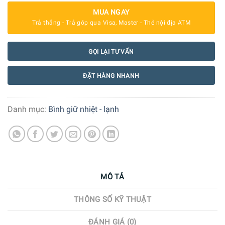
MUA NGAY
Trả thẳng - Trả góp qua Visa, Master - Thẻ nội địa ATM
GỌI LẠI TƯ VẤN
ĐẶT HÀNG NHANH
Danh mục:
Bình giữ nhiệt - lạnh
MÔ TẢ
THÔNG SỐ KỸ THUẬT
ĐÁNH GIÁ (0)