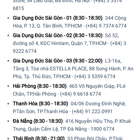
Store, 54 Liễu Giai, Ba Đình, Hà Nội
-
(+84) 3 3574
6815
Gia Dụng Đức Sài Gòn - 01 (8:30 - 18:30)
:
344 Cộng
Hòa, P. 13, Q. Tân Bình, TP.HCM
-
(+84) 9 7374 6774
Gia Dụng Đức Sài Gòn - 02 (8:30 - 18:30)
:
Số 52,
đường số 4, KDC Himlam, Quận 7, TP.HCM
-
(+84) 3
9222 6774
Gia Dụng Đức Sài Gòn - 03 (9:30 - 22:00)
:
L3-16a,
Tầng 3, Tòa nhà ESTELLA PLACE, 88 Song Hành, P. An
Phú, Tp. Thủ Đức, TP.HCM
-
(+84) 3 5359 6774
Hải Phòng (8:30 - 18:30)
:
465 Võ Nguyên Giáp, P.Lê
Chân, TP.Hải Phòng
-
(+84) 9 6618 6774
Thanh Hóa (8:30 - 18:30)
:
04/06 Dương Đình Nghệ,
P.Tân Sơn, TP.Thanh Hóa
-
(+84) 91.222.0991
Đà Nẵng (8:30 - 18:30)
:
416 Nguyễn Hữu Thọ, P. Khuê
Trung, Quận Cẩm Lệ, TP Đà Nẵng
-
1900 6774
Thái Bình (8:30 - 21:00)
:
33 Phan Bội Châu, P.Thái