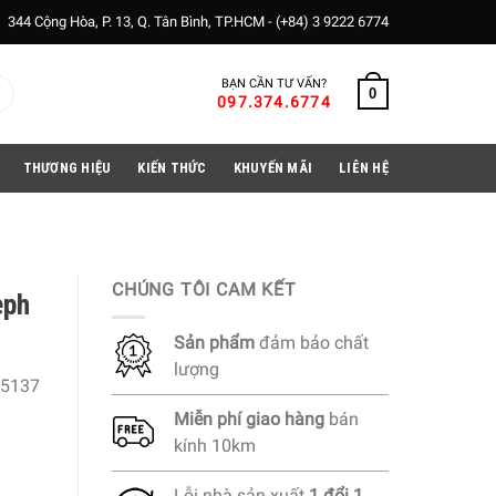
344 Cộng Hòa, P. 13, Q. Tân Bình, TP.HCM -
(+84) 3 9222 6774
BẠN CẦN TƯ VẤN?
0
097.374.6774
THƯƠNG HIỆU
KIẾN THỨC
KHUYẾN MÃI
LIÊN HỆ
CHÚNG TÔI CAM KẾT
eph
Sản phẩm
đảm bảo chất
lượng
5137
Miễn phí
giao hàng
bán
kính 10km
Lỗi nhà sản xuất
1 đổi 1