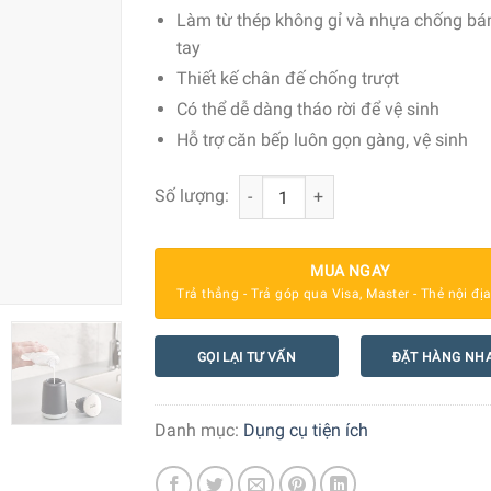
Làm từ thép không gỉ và nhựa chống b
tay
Thiết kế chân đế chống trượt
Có thể dễ dàng tháo rời để vệ sinh
Hỗ trợ căn bếp luôn gọn gàng, vệ sinh
Bình Đựng Nước Rửa Tay Joseph Jos
Số lượng:
MUA NGAY
Trả thẳng - Trả góp qua Visa, Master - Thẻ nội đị
GỌI LẠI TƯ VẤN
ĐẶT HÀNG NH
Danh mục:
Dụng cụ tiện ích