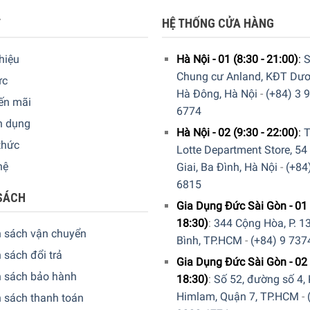
T
HỆ THỐNG CỬA HÀNG
thiệu
Hà Nội - 01 (8:30 - 21:00)
:
S
Chung cư Anland, KĐT Dươ
ức
Hà Đông, Hà Nội
-
(+84) 3 
ến mãi
6774
n dụng
Hà Nội - 02 (9:30 - 22:00)
:
T
thức
Lotte Department Store, 54
hệ
Giai, Ba Đình, Hà Nội
-
(+84
6815
SÁCH
Gia Dụng Đức Sài Gòn - 01 
18:30)
:
344 Cộng Hòa, P. 13
h sách vận chuyển
Bình, TP.HCM
-
(+84) 9 737
 sách đổi trả
Gia Dụng Đức Sài Gòn - 02 
h sách bảo hành
18:30)
:
Số 52, đường số 4,
Himlam, Quận 7, TP.HCM
-
 sách thanh toán