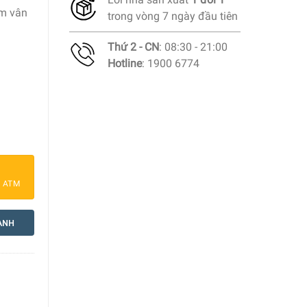
ám vân
trong vòng 7 ngày đầu tiên
Thứ 2 - CN
: 08:30 - 21:00
Hotline
: 1900 6774
eph 85137 Presto số lượng
a ATM
ANH