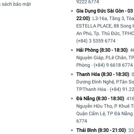
9222 6774
h sách bảo mật
Gia Dụng Đức Sài Gòn - 03 
22:00)
:
L3-16a, Tầng 3, Tò
h hợp cho tất cả các loại xà phòng rửa tay dạng lỏng, ngăn phâ
ESTELLA PLACE, 88 Song H
ả các loại xà phòng rửa tay dạng lỏng dùng trong nhà tắm, nhà v
An Phú, Tp. Thủ Đức, TP.H
(+84) 3 5359 6774
Hải Phòng (8:30 - 18:30)
:
4
Nguyên Giáp, P.Lê Chân, TP
Phòng
-
(+84) 9 6618 6774
Thanh Hóa (8:30 - 18:30)
:
Dương Đình Nghệ, P.Tân Sơ
TP.Thanh Hóa
-
(+84) 91.2
Đà Nẵng (8:30 - 18:30)
:
41
Nguyễn Hữu Thọ, P. Khuê T
Quận Cẩm Lệ, TP Đà Nẵng
6774
Thái Bình (8:30 - 21:00)
:
33