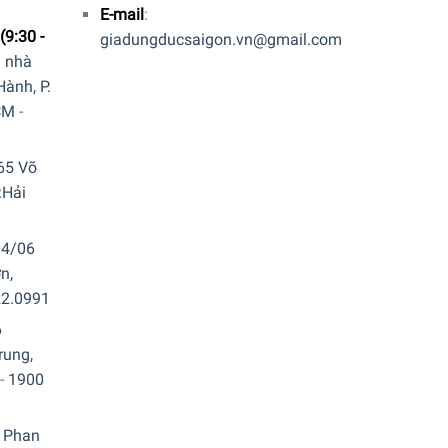
E-mail
:
(9:30 -
giadungducsaigon.vn@gmail.com
a nhà
n phối có cửa sổ trong suốt tiện dụng để bạn có
ành, P.
ệ sinh, khu vực bếp.
CM
-
65 Võ
.Hải
04/06
n,
22.0991
6
rung,
-
1900
 Phan