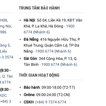
TRUNG TÂM BẢO HÀNH
H08,
Hà Nội
:
Số 04, Liền Kề 19, KĐT Văn
ng Nội,
Khê, P. La Khê, Hà Đông
-
1900
9986
6774 (Nhánh 6)
Đà Nẵng
:
416 Nguyễn Hữu Thọ, P.
ầng 5,
Khuê Trung, Quận Cẩm Lệ, TP Đà
 Liễu
Nẵng
-
1900 6774 (Nhánh 6)
) 3 3574
Sài Gòn
:
344 Cộng Hòa, P. 13, Q.
Tân Bình
-
1900 6774 (Nhánh 6)
(8:30 -
THỜI GIAN HOẠT ĐỘNG
, Q. Tân
4 6774
Bảo hành
: 09:00-18:00 (T2-T7)
(8:30 -
Online
: 09:00-24:00 (T2-CN)
 KDC
(+84) 3
CSKH
:
(+84) 9 7374 6774