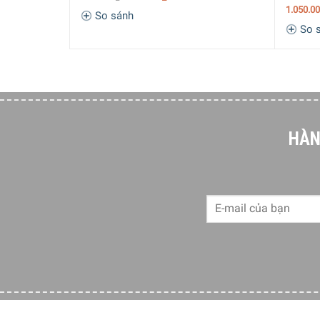
1.050.0
So sánh
So 
HÀN
Bình đựng nước rửa tay Joseph Joseph 85137 có c
tháo rời vệ sinh