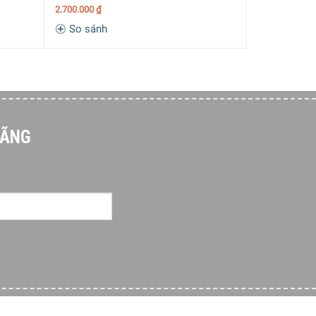
2.700.000
₫
430.000
₫
So sánh
So sánh
HÃNG
ên vị trí trong suốt quá trình sử dụng. Dễ dàng