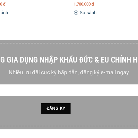
00
₫
1.700.000
₫
sánh
So sánh
G GIA DỤNG NHẬP KHẨU ĐỨC & EU CHÍNH 
Nhiều ưu đãi cực kỳ hấp dẫn, đăng ký e-mail ngay
hân chống trượt an toàn giúp giữ bình đựng nước rửa tay ở nguy