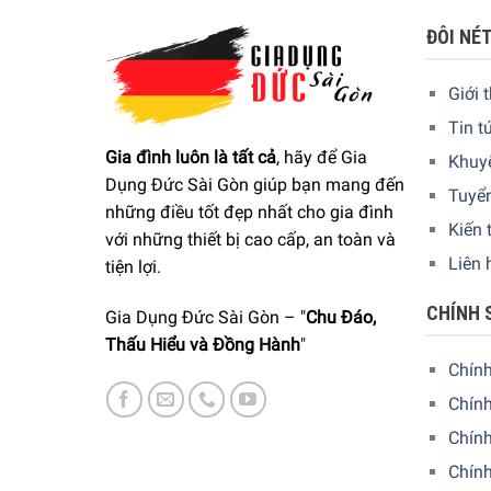
ĐÔI NÉ
Giới 
Tin t
Gia đình luôn là tất cả
, hãy để Gia
Khuy
Dụng Đức Sài Gòn giúp bạn mang đến
Tuyể
những điều tốt đẹp nhất cho gia đình
Kiến 
với những thiết bị cao cấp, an toàn và
Liên 
tiện lợi.
CHÍNH 
Gia Dụng Đức Sài Gòn – "
Chu Đáo,
Thấu Hiểu và Đồng Hành
"
Chín
Chính
Chín
Chính