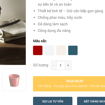
sự bền bỉ và an toàn
Thiết kế tinh tế – Giữ căn bếp gọn gàng
Chống phai màu, trầy xước
Dễ dàng làm sạch
Công dụng đa năng
Màu sắc
Bình Đựng Dụng Cụ Bếp Đa Năng Emi
Số lượng:
MUA NGAY
Trả thẳng - Trả góp qua Visa, Master - Thẻ nội đị
GỌI LẠI TƯ VẤN
ĐẶT HÀNG NH