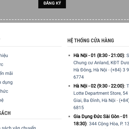
ance – Đảm bảo sự bền bỉ và an toàn
đối với việc sản xuất đồ gốm cao cấp. Bình Đựng Dụng Cụ Bếp nà
t liệu và lớp men này không chỉ chống va đập tốt mà còn đảm 
T
HỆ THỐNG CỬA HÀNG
thiệu
Hà Nội - 01 (8:30 - 21:00)
:
S
Chung cư Anland, KĐT Dươ
ức
Hà Đông, Hà Nội
-
(+84) 3 
ến mãi
6774
n dụng
Hà Nội - 02 (9:30 - 22:00)
:
T
thức
Lotte Department Store, 54
hệ
Giai, Ba Đình, Hà Nội
-
(+84
6815
SÁCH
Gia Dụng Đức Sài Gòn - 01 
18:30)
:
344 Cộng Hòa, P. 13
h sách vận chuyển