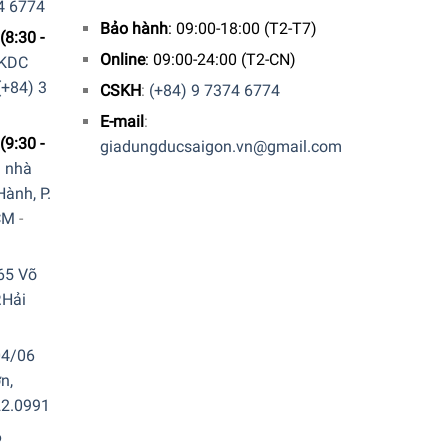
4 6774
Bảo hành
: 09:00-18:00 (T2-T7)
(8:30 -
Online
: 09:00-24:00 (T2-CN)
 KDC
(+84) 3
CSKH
:
(+84) 9 7374 6774
E-mail
:
(9:30 -
giadungducsaigon.vn@gmail.com
a nhà
ành, P.
CM
-
65 Võ
.Hải
04/06
n,
8 đa năng có khả năng chứa đựng linh hoạt đến 10
22.0991
dần về phía sau – vừa đủ để giữ chắc chắn các
6