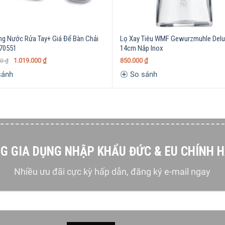
ng Nước Rửa Tay+ Giá Để Bàn Chải
Lọ Xay Tiêu WMF Gewurzmuhle Delu
70551
14cm Nắp Inox
1.019.000
₫
850.000
₫
00
₫
sánh
So sánh
G GIA DỤNG NHẬP KHẨU ĐỨC & EU CHÍNH 
Nhiều ưu đãi cực kỳ hấp dẫn, đăng ký e-mail ngay