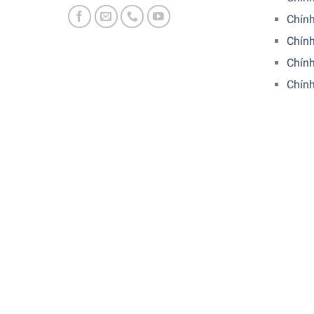
Chính
Chín
Chính
Chín
Thiết kế tinh tế – Giữ căn bếp
Với đường kính rộng rãi lên đến 15,5 cm và dung
loại dụng cụ bếp có nhiều kích thước khác nhau. 