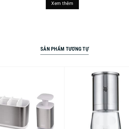
Xem thêm
ệt hóa tại kênh Youtube
Minhaus Living
:
SẢN PHẨM TƯƠNG TỰ