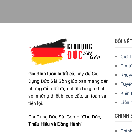
Chất liệu gốm sứ Hight Resist
Emile Henry luôn nghiêm túc và tập trung tuyệt 
và lớp men an toàn, nung ở nhiệt độ 1150°C. Chấ
ĐÔI NÉ
Giới 
Tin t
Gia đình luôn là tất cả
, hãy để Gia
Khuy
Dụng Đức Sài Gòn giúp bạn mang đến
Tuyể
những điều tốt đẹp nhất cho gia đình
Kiến 
với những thiết bị cao cấp, an toàn và
Liên 
tiện lợi.
CHÍNH 
Gia Dụng Đức Sài Gòn – "
Chu Đáo,
Thấu Hiểu và Đồng Hành
"
Chín