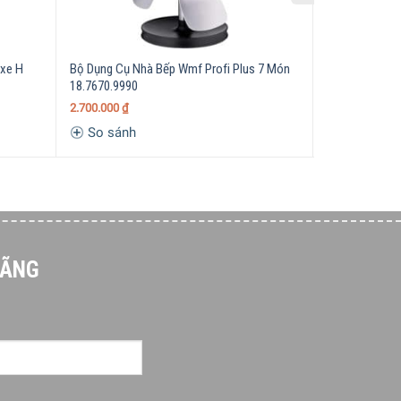
xe H
Bộ Dụng Cụ Nhà Bếp Wmf Profi Plus 7 Món
Rổ WMF Gourm
18.7670.9990
1.050.000
₫
2.700.000
₫
So sánh
So sánh
HÃNG