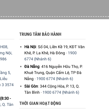
y được sản xuất từ chất liệu gốm High Resistance
bảo không phai màu và an toàn cho sức khỏe.
TRUNG TÂM BẢO HÀNH
H08,
Hà Nội
:
Số 04, Liền Kề 19, KĐT Văn
ng Nội,
Khê, P. La Khê, Hà Đông
-
1900
9986
6774 (Nhánh 6)
Đà Nẵng
:
416 Nguyễn Hữu Thọ, P.
ầng 5,
Khuê Trung, Quận Cẩm Lệ, TP Đà
 Liễu
Nẵng
-
1900 6774 (Nhánh 6)
) 3 3574
Sài Gòn
:
344 Cộng Hòa, P. 13, Q.
Tân Bình
-
1900 6774 (Nhánh 6)
(8:30 -
THỜI GIAN HOẠT ĐỘNG
, Q. Tân