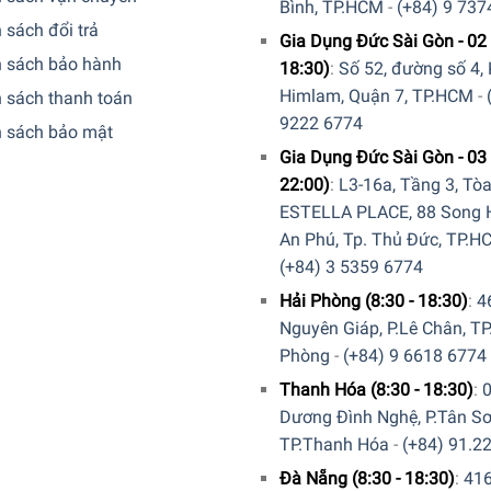
Bình, TP.HCM
-
(+84) 9 737
 sách đổi trả
Gia Dụng Đức Sài Gòn - 02 
h sách bảo hành
18:30)
:
Số 52, đường số 4,
Himlam, Quận 7, TP.HCM
-
 sách thanh toán
9222 6774
h sách bảo mật
Gia Dụng Đức Sài Gòn - 03 
22:00)
:
L3-16a, Tầng 3, Tò
ESTELLA PLACE, 88 Song H
An Phú, Tp. Thủ Đức, TP.H
(+84) 3 5359 6774
Hải Phòng (8:30 - 18:30)
:
4
Nguyên Giáp, P.Lê Chân, TP
Phòng
-
(+84) 9 6618 6774
Thanh Hóa (8:30 - 18:30)
:
 gọn gàng
Dương Đình Nghệ, P.Tân Sơ
 tích lên đến 1L, Bình Đựng Dụng Cụ Bếp Emile Henry EH34021
TP.Thanh Hóa
-
(+84) 91.2
Bên cạnh đó, với chiều cao 16,5 cm và thiết kế thành bình cao 
Đà Nẵng (8:30 - 18:30)
:
41