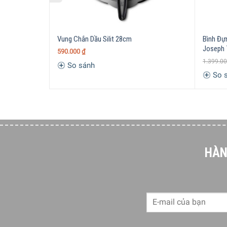
Vung Chắn Dầu Silit 28cm
Bình Đự
Joseph 
590.000
₫
1.399.0
So sánh
So 
HÀN
Nội Dung Chính