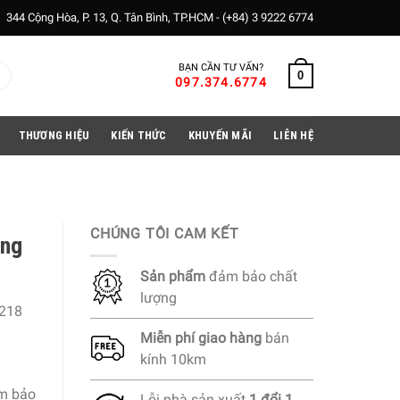
344 Cộng Hòa, P. 13, Q. Tân Bình, TP.HCM -
(+84) 3 9222 6774
BẠN CẦN TƯ VẤN?
0
097.374.6774
THƯƠNG HIỆU
KIẾN THỨC
KHUYẾN MÃI
LIÊN HỆ
CHÚNG TÔI CAM KẾT
ăng
Sản phẩm
đảm bảo chất
lượng
218
Miễn phí
giao hàng
bán
kính 10km
ảm bảo
Lỗi nhà sản xuất
1 đổi 1