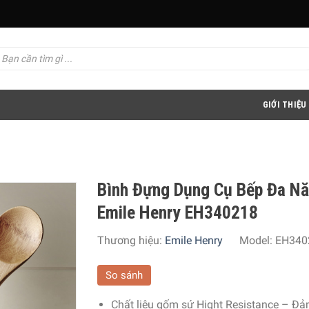
GIỚI THIỆU
Bình Đựng Dụng Cụ Bếp Đa N
Emile Henry EH340218
Thương hiệu:
Emile Henry
Model:
EH340
So sánh
Chất liệu gốm sứ Hight Resistance – Đ