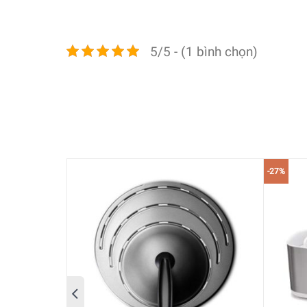
5/5 - (1 bình chọn)
Và video tóm tắt lịch sử thương hiệu, đã được Vi
-27%