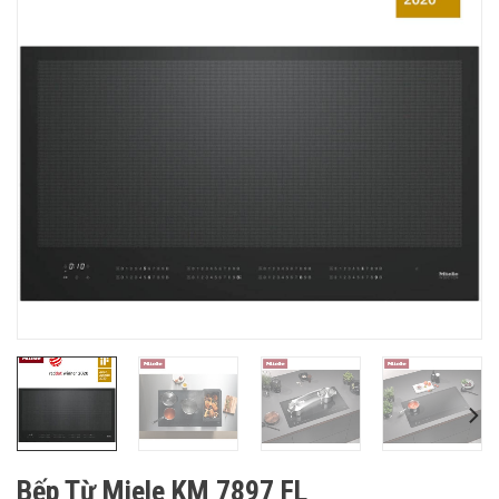
Bếp Từ Miele KM 7897 FL