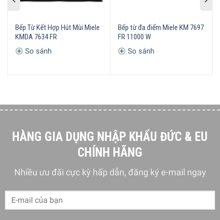
hoặc tắt bếp, quạt hút mùi sẽ được tự động điều chỉnh cho
phù hợp với quá trình nấu để đảm bảo không khí trong
phòng bếp luôn dễ chịu.
Bếp Từ Kết Hợp Hút Mùi Miele
Bếp từ đa điểm Miele KM 7697
KMDA 7634 FR
FR 11000 W
So sánh
So sánh
HÀNG GIA DỤNG NHẬP KHẨU ĐỨC & EU
CHÍNH HÃNG
Nhiều ưu đãi cực kỳ hấp dẫn, đăng ký e-mail ngay
Bếp từ Miele KM 7897 FL được trang bị công nghệ tự động kết
nối với máy hút mùi Miele