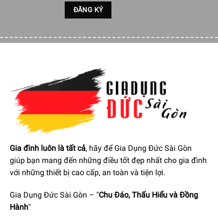
Thiết kế vùng nấu linh hoạt
Một trong những điểm đặc biệt của Miele KM 7897 FL
chính là không gian nấu cực kỳ linh hoạt với thiết kế vùng
nấu dạng đa điểm có diện tích 870×380 mm. Với thiết kế
này sẽ cho phép bạn định vị dụng cụ nấu của mình theo
cách tốt nhất có thể và chính xác như bạn muốn trong mọi
tình huống. Có thể đặt đến sáu nồi, chảo và đĩa rang tương
thích với cảm ứng ở bất cứ đâu bạn muốn.
Gia đình luôn là tất cả
, hãy để Gia Dụng Đức Sài Gòn
giúp bạn mang đến những điều tốt đẹp nhất cho gia đình
với những thiết bị cao cấp, an toàn và tiện lợi.
Gia Dụng Đức Sài Gòn – "
Chu Đáo, Thấu Hiểu và Đồng
Hành
"