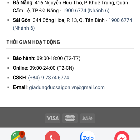
Đà Nẵng
:
416 Nguyễn Hữu Thọ, P. Khuê Trung, Quận
Cẩm Lệ, TP Đà Nẵng
-
1900 6774 (Nhánh 6)
Sài Gòn
:
344 Cộng Hòa, P. 13, Q. Tân Bình
-
1900 6774
(Nhánh 6)
THỜI GIAN HOẠT ĐỘNG
Bếp từ Miele KM 7897 FL được thiết kế với nhiều mức công
Bảo hành
: 09:00-18:00 (T2-T7)
suất khác nhau phù hợp cho nhiều mục đích sử dụng
Online
: 09:00-24:00 (T2-CN)
CSKH
:
(+84) 9 7374 6774
Di chuyển dụng cụ nấu nhẹ nhàng – SilentMove
E-mail
:
giadungducsaigon.vn@gmail.com
Việc di chuyển dụng cụ nấu sẽ trở nên yên tĩnh hơn khi bếp
từ Miele KM 7897 FL được trang bị một tấm kính đặc biệt.
Một lớp vật liệu đặc biệt được in bên ở mặt dưới của tấm
kính được sử dụng làm mặt bếp giúp ngăn chặn bất kỳ
tiếng ồn khó chịu nào. Việc in từ bên dưới không chỉ tạo
Copyright 2026 © Công ty Cổ phần Minh Housewares - ĐKKD số
nên kiểu dáng trang nhã mà còn có bề mặt cực kỳ nhẵn