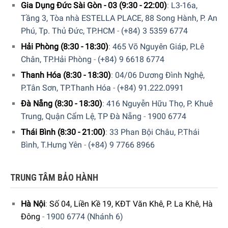
Nếu bạn cần rút ngắn thời gian khi nấu nướng, chức năng
Gia Dụng Đức Sài Gòn - 03 (9:30 - 22:00)
:
L3-16a,
tạo nhiệt nhanh TwinBooster độc quyền của Miele sẽ giúp
Tầng 3, Tòa nhà ESTELLA PLACE, 88 Song Hành, P. An
bạn. Bếp từ Miele KM 7897 FL giúp bạn linh hoạt hơn khi
Phú, Tp. Thủ Đức, TP.HCM
-
(+84) 3 5359 6774
nấu nướng nhờ tính năng tăng cường công suất từ vào
Hải Phòng (8:30 - 18:30)
:
465 Võ Nguyên Giáp, P.Lê
vùng nấu cần thiết. Khi được chọn, công suất đầu ra của
Chân, TP.Hải Phòng
-
(+84) 9 6618 6774
hai vùng nấu có thể được kết hợp lại và sử dụng trên một
Thanh Hóa (8:30 - 18:30)
:
04/06 Dương Đình Nghệ,
vùng lớn để đẩy nhanh tốc độ làm nóng.
P.Tân Sơn, TP.Thanh Hóa
-
(+84) 91.222.0991
Đà Nẵng (8:30 - 18:30)
:
416 Nguyễn Hữu Thọ, P. Khuê
Trung, Quận Cẩm Lệ, TP Đà Nẵng
-
1900 6774
Thái Bình (8:30 - 21:00)
:
33 Phan Bội Châu, P.Thái
Bình, T.Hưng Yên
-
(+84) 9 7766 8966
TRUNG TÂM BẢO HÀNH
Hà Nội
:
Số 04, Liền Kề 19, KĐT Văn Khê, P. La Khê, Hà
Đông
-
1900 6774 (Nhánh 6)