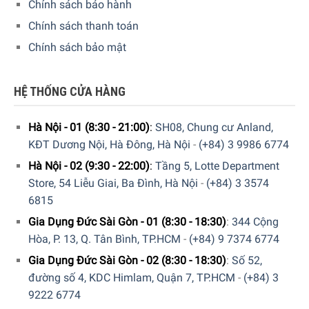
Chính sách bảo hành
Chính sách thanh toán
Chính sách bảo mật
HỆ THỐNG CỬA HÀNG
Hà Nội - 01 (8:30 - 21:00)
:
SH08, Chung cư Anland,
KĐT Dương Nội, Hà Đông, Hà Nội
-
(+84) 3 9986 6774
Hà Nội - 02 (9:30 - 22:00)
:
Tầng 5, Lotte Department
Store, 54 Liễu Giai, Ba Đình, Hà Nội
-
(+84) 3 3574
6815
Gia Dụng Đức Sài Gòn - 01 (8:30 - 18:30)
:
344 Cộng
Bếp từ Miele KM 7897 FL được tích hợp cơ chế phát hiện nồi
Hòa, P. 13, Q. Tân Bình, TP.HCM
-
(+84) 9 7374 6774
thông minh đã được cấp bằng sáng chế của Miele
Gia Dụng Đức Sài Gòn - 02 (8:30 - 18:30)
:
Số 52,
đường số 4, KDC Himlam, Quận 7, TP.HCM
-
(+84) 3
Nấu nhanh hơn với tính năng TwinBooster
9222 6774