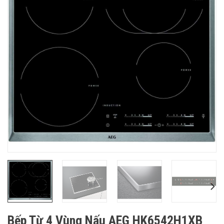
Bếp Từ 4 Vùng Nấu AEG HK6542H1XB