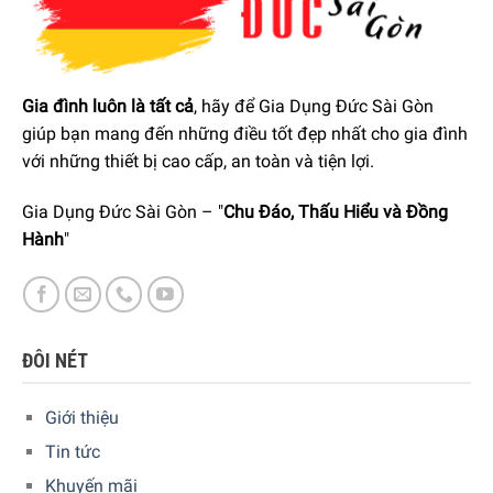
Gia đình luôn là tất cả
, hãy để Gia Dụng Đức Sài Gòn
giúp bạn mang đến những điều tốt đẹp nhất cho gia đình
với những thiết bị cao cấp, an toàn và tiện lợi.
Gia Dụng Đức Sài Gòn – "
Chu Đáo, Thấu Hiểu và Đồng
Hành
"
Bếp Từ 4 Vùng Nấu AEG HK6542H1XB – Chức năng
PowerBoost cho 4 vùng riêng lẻ
ĐÔI NÉT
Bốn vùng nấu riêng biệt với 4 bảng điều khiển
Giới thiệu
Thiết kế của
Bếp Từ AEG HK6542H1XB hướng đến sự đơn
Tin tức
giản cho người sử dụng, ngay cả đối với những người lần
Khuyến mãi