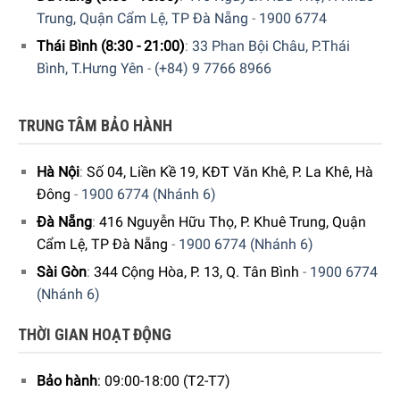
Trung, Quận Cẩm Lệ, TP Đà Nẵng
-
1900 6774
Thái Bình (8:30 - 21:00)
:
33 Phan Bội Châu, P.Thái
Bếp Từ AEG HK6542H1XB – Với chức năng STOP – GO hiệu
Bình, T.Hưng Yên
-
(+84) 9 7766 8966
quả, an toàn khi nấu ăn
TRUNG TÂM BẢO HÀNH
Với dòng sản phẩm bếp từ đến từ thương hiệu uy tín của
Đức,
Bếp Từ 4 vùng nấu AEG HK6542H1XB được thiết kế
Hà Nội
:
Số 04, Liền Kề 19, KĐT Văn Khê, P. La Khê, Hà
hướng đến sự tiện lợi, đơn giản cho người sử dụng, nhưng
Đông
-
1900 6774 (Nhánh 6)
cũng có đầy đủ chức năng như các dòng bếp từ khác.
Đà Nẵng
:
416 Nguyễn Hữu Thọ, P. Khuê Trung, Quận
Chắc chắn sản phẩm đáp ứng được nhu cầu hàng ngày
Cẩm Lệ, TP Đà Nẵng
-
1900 6774 (Nhánh 6)
của mọi gia đình.
Sài Gòn
:
344 Cộng Hòa, P. 13, Q. Tân Bình
-
1900 6774
Hiện tại sản phẩm
Bếp Từ 4 vùng nấu AEG HK6542H1XB
(Nhánh 6)
đang được bày bán tại
hệ thống showroom cửa hàng của
THỜI GIAN HOẠT ĐỘNG
Gia Dụng Đức Sài Gòn
trên toàn quốc. Quý vị hãy gọi điện
trực tiếp vào
Hotline: 1900 6774 hoặc 024 7300 6774
để
nhận được những tư vấn chi tiết và đặt mua sản phẩm.
Bảo hành
: 09:00-18:00 (T2-T7)