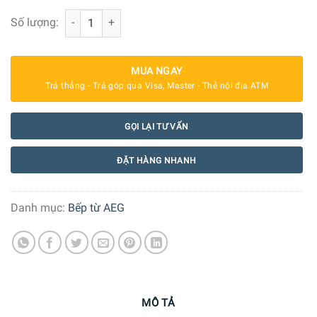
Bếp Từ 4 Vùng Nấu AEG HK6542H1XB số lượng
Số lượng:
MUA NGAY
Trả thẳng - Trả góp qua Visa, Master - Thẻ nội địa ATM
GỌI LẠI TƯ VẤN
ĐẶT HÀNG NHANH
Danh mục:
Bếp từ AEG
MÔ TẢ