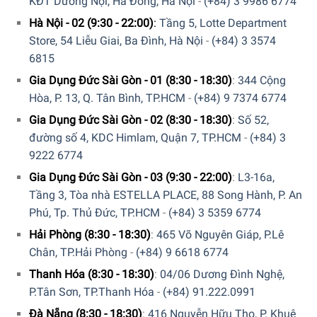
KĐT Dương Nội, Hà Đông, Hà Nội
-
(+84) 3 9986 6774
STOP & GO, khi chức năng này được kích hoạt quá trình
Hà Nội - 02 (9:30 - 22:00)
:
Tầng 5, Lotte Department
nấu ban đầu sẽ tam dừng ở dạng giữ ấm, để tiếp tục quá
Store, 54 Liễu Giai, Ba Đình, Hà Nội
-
(+84) 3 3574
trình nấu bạn chỉ việc nhấn chọn lại chức năng STOP & GO
6815
là quá trình nấu lại tiếp tục theo các thông số ban đầu.
Gia Dụng Đức Sài Gòn - 01 (8:30 - 18:30)
:
344 Cộng
Hòa, P. 13, Q. Tân Bình, TP.HCM
-
(+84) 9 7374 6774
Gia Dụng Đức Sài Gòn - 02 (8:30 - 18:30)
:
Số 52,
đường số 4, KDC Himlam, Quận 7, TP.HCM
-
(+84) 3
9222 6774
Gia Dụng Đức Sài Gòn - 03 (9:30 - 22:00)
:
L3-16a,
Tầng 3, Tòa nhà ESTELLA PLACE, 88 Song Hành, P. An
Phú, Tp. Thủ Đức, TP.HCM
-
(+84) 3 5359 6774
Hải Phòng (8:30 - 18:30)
:
465 Võ Nguyên Giáp, P.Lê
Chân, TP.Hải Phòng
-
(+84) 9 6618 6774
Thanh Hóa (8:30 - 18:30)
:
04/06 Dương Đình Nghệ,
P.Tân Sơn, TP.Thanh Hóa
-
(+84) 91.222.0991
Đà Nẵng (8:30 - 18:30)
:
416 Nguyễn Hữu Thọ, P. Khuê