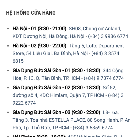
ngay trên phần nắp
bếp
. Người dùng có thể theo dõi nhanh
chóng và dễ dàng quan sát với cả 2 đơn vị nhiệt độ là
°C
HỆ THỐNG CỬA HÀNG
và °F
.
Hà Nội - 01 (8:30 - 21:00)
:
SH08, Chung cư Anland,
Mẫu bếp nướng gas Rösle này sử dụng
loại gas thông
KĐT Dương Nội, Hà Đông, Hà Nội
-
(+84) 3 9986 6774
thường
. Nhờ công suất lớn và sở hữu đến 6 loại đầu đốt,
bếp nướng đáp ứng tốt cho nhu cầu nấu nướng của các
Hà Nội - 02 (9:30 - 22:00)
:
Tầng 5, Lotte Department
bữa tiệc dành cho từ
5 – 12 người
.
Store, 54 Liễu Giai, Ba Đình, Hà Nội
-
(+84) 3 3574
6815
Gia Dụng Đức Sài Gòn - 01 (8:30 - 18:30)
:
344 Cộng
Hòa, P. 13, Q. Tân Bình, TP.HCM
-
(+84) 9 7374 6774
Gia Dụng Đức Sài Gòn - 02 (8:30 - 18:30)
:
Số 52,
đường số 4, KDC Himlam, Quận 7, TP.HCM
-
(+84) 3
9222 6774
Gia Dụng Đức Sài Gòn - 03 (9:30 - 22:00)
:
L3-16a,
Tầng 3, Tòa nhà ESTELLA PLACE, 88 Song Hành, P. An
Phú, Tp. Thủ Đức, TP.HCM
-
(+84) 3 5359 6774