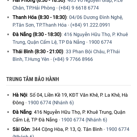
Hải Phòng (8:30 - 18:30)
:
465 Võ Nguyên Giáp, P.Lê
Bảng điều khiển
Chân, TP.Hải Phòng
-
(+84) 9 6618 6774
Thanh Hóa (8:30 - 18:30)
:
04/06 Dương Đình Nghệ,
Bảng điều khiển của bếp nướng Rösle BBQ-Station VIDERO
P.Tân Sơn, TP.Thanh Hóa
-
(+84) 91.222.0991
G6-S 27500 W được
thiết kế dạng núm vặn
,
có trang bị đèn
chiếu sáng
, hỗ trợ thao tác cho người dùng điều khiển nhiệt
Đà Nẵng (8:30 - 18:30)
:
416 Nguyễn Hữu Thọ, P. Khuê
độ nướng nhanh chóng và chính xác.
Trung, Quận Cẩm Lệ, TP Đà Nẵng
-
1900 6774
Thái Bình (8:30 - 21:00)
:
33 Phan Bội Châu, P.Thái
Hơn nữa, các núm điều khiển
bếp nướng
còn được
thiết kế
Bình, T.Hưng Yên
-
(+84) 9 7766 8966
2 màu: màu xanh ánh sáng trắng
khi nguồn cung cấp gas
ở tình trạng đóng, còn
màu đỏ
với trường hợp đầu đốt
đang bật.
TRUNG TÂM BẢO HÀNH
Hà Nội
:
Số 04, Liền Kề 19, KĐT Văn Khê, P. La Khê, Hà
Đông
-
1900 6774 (Nhánh 6)
Đà Nẵng
:
416 Nguyễn Hữu Thọ, P. Khuê Trung, Quận
Cẩm Lệ, TP Đà Nẵng
-
1900 6774 (Nhánh 6)
Sài Gòn
:
344 Cộng Hòa, P. 13, Q. Tân Bình
-
1900 6774
(Nhánh 6)