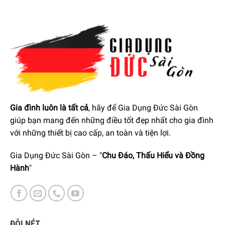
nổi bật. Sản phẩm còn được
trang bị 4 bánh xe
, giúp người
dùng
di chuyển linh hoạt,
thích hợp cho nhiều không gian
sử dụng, nhất là khu vực nấu nướng ngoài trời như sân
vườn.
Bếp nướng gas Rösle
được làm từ các
chất liệu bền bỉ và
dễ dàng vệ sinh
. Cụ thể, thân bếp được làm bằng
thép phủ
sơn tĩnh điện
, hạn chế biến dạng và trầy xước tối ưu. Nắp
bếp được làm bằng
kính cường lực trong suốt
, hỗ trợ người
Gia đình luôn là tất cả
, hãy để Gia Dụng Đức Sài Gòn
dùng quan sát món ăn trong suốt quá trình chế biến nhanh
giúp bạn mang đến những điều tốt đẹp nhất cho gia đình
chóng.
với những thiết bị cao cấp, an toàn và tiện lợi.
Ngoài ra, vỉ nướng được làm bằng
gang tráng men
, có khả
Gia Dụng Đức Sài Gòn – "
Chu Đáo, Thấu Hiểu và Đồng
năng chống mài mòn và giữ nhiệt tốt, giúp cho thức ăn
Hành
"
chín đều và nhanh. Đầu đốt bằng
thép không gỉ
, chống oxy
hóa và chịu lực cao.
ĐÔI NÉT