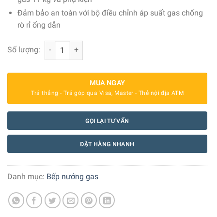
Đảm bảo an toàn với bộ điều chỉnh áp suất gas chống
rò rỉ ống dẫn
Bếp nướng gas Rösle BBQ-Station VIDERO G6-S 27500 W 
Số lượng:
MUA NGAY
Trả thẳng - Trả góp qua Visa, Master - Thẻ nội địa ATM
GỌI LẠI TƯ VẤN
ĐẶT HÀNG NHANH
Danh mục:
Bếp nướng gas