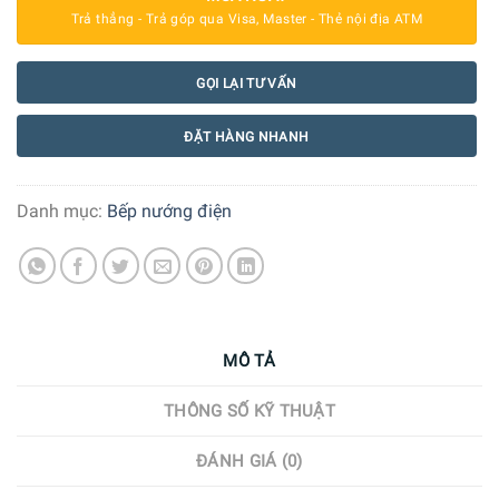
Trả thẳng - Trả góp qua Visa, Master - Thẻ nội địa ATM
GỌI LẠI TƯ VẤN
ĐẶT HÀNG NHANH
Danh mục:
Bếp nướng điện
MÔ TẢ
THÔNG SỐ KỸ THUẬT
ĐÁNH GIÁ (0)