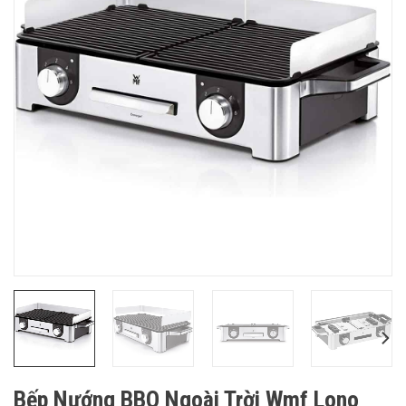
Bếp Nướng BBQ Ngoài Trời Wmf Lono