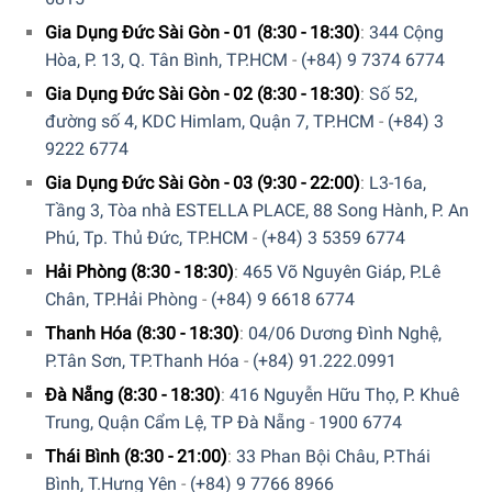
Gia Dụng Đức Sài Gòn - 01 (8:30 - 18:30)
:
344 Cộng
Hòa, P. 13, Q. Tân Bình, TP.HCM
-
(+84) 9 7374 6774
Gia Dụng Đức Sài Gòn - 02 (8:30 - 18:30)
:
Số 52,
đường số 4, KDC Himlam, Quận 7, TP.HCM
-
(+84) 3
Bếp Nướng BBQ Ngoài Trời Wmf Lono Master Grill được trang
9222 6774
bị công suất hoạt động lên đến 2400W
Gia Dụng Đức Sài Gòn - 03 (9:30 - 22:00)
:
L3-16a,
Tầng 3, Tòa nhà ESTELLA PLACE, 88 Song Hành, P. An
Độ an toàn cao với người dùng
Phú, Tp. Thủ Đức, TP.HCM
-
(+84) 3 5359 6774
Khi lựa chọn một chiếc bếp nướng điện, người dùng quan
Hải Phòng (8:30 - 18:30)
:
465 Võ Nguyên Giáp, P.Lê
tâm nhất đến tính an toàn của sản phẩm. Với bếp nướng
Chân, TP.Hải Phòng
-
(+84) 9 6618 6774
BBQ ngoài trời WMF Lono Master Grill 2400W là lựa chọn
Thanh Hóa (8:30 - 18:30)
:
04/06 Dương Đình Nghệ,
tuyệt vời với thiết kế thân bao quanh là thép không gỉ và bề
P.Tân Sơn, TP.Thanh Hóa
-
(+84) 91.222.0991
mặt khay nướng an toàn, không bắn dầu mỡ. Đặc biệt, các
Đà Nẵng (8:30 - 18:30)
:
416 Nguyễn Hữu Thọ, P. Khuê
bộ phận của Bếp nướng dễ dàng tháo rời và vệ sinh, lau
Trung, Quận Cẩm Lệ, TP Đà Nẵng
-
1900 6774
chùi sau khi sử dụng.
Thái Bình (8:30 - 21:00)
:
33 Phan Bội Châu, P.Thái
Bình, T.Hưng Yên
-
(+84) 9 7766 8966