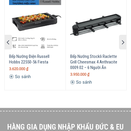
Bếp Nướng Điện Russell
Bếp Nướng Stockli Raclette
Hobbs 22550-56 Fiesta
Grill Cheesmax 4 Anthracite
0009.02 – 6 Người Ăn
3.620.000
₫
3.950.000
₫
So sánh
So sánh
Cho phép điều chỉnh nhiệt độ tối ưu trên bề mặt nướng của
bếp
Thiết kế đặc biệt, cùng chất liệu cao cấp
Bếp Nướng BBQ Ngoài Trời WMF Lono Master Grill 2400W
HÀNG GIA DỤNG NHẬP KHẨU ĐỨC & EU
được thiết kế 2 tấm nướng riêng biệt với chất liệu nhôm