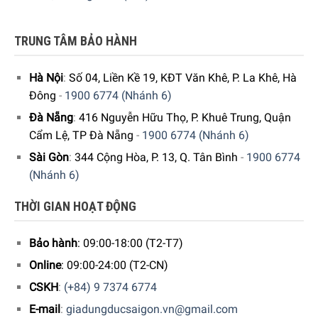
TRUNG TÂM BẢO HÀNH
Hà Nội
:
Số 04, Liền Kề 19, KĐT Văn Khê, P. La Khê, Hà
Đông
-
1900 6774 (Nhánh 6)
Đà Nẵng
:
416 Nguyễn Hữu Thọ, P. Khuê Trung, Quận
Cẩm Lệ, TP Đà Nẵng
-
1900 6774 (Nhánh 6)
Sài Gòn
:
344 Cộng Hòa, P. 13, Q. Tân Bình
-
1900 6774
(Nhánh 6)
THỜI GIAN HOẠT ĐỘNG
Bảo hành
: 09:00-18:00 (T2-T7)
Online
: 09:00-24:00 (T2-CN)
CSKH
:
(+84) 9 7374 6774
E-mail
:
giadungducsaigon.vn@gmail.com