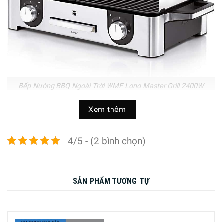
Bếp Nướng BBQ Ngoài Trời WMF Lono Master Grill 2400W
Xem thêm
Điều chỉnh nhiệt độ tối ưu trên bề mặt nướng của bếp
Bếp Nướng BBQ Ngoài Trời WMF Lono Master Grill 2400W
4/5 - (2 bình chọn)
với các bề mặt nướng có thể điều chỉnh riêng biệt cho phép
nấu đồng thời ở nhiệt độ tối ưu tương ứng hoặc giữ ấm
trên một khay hoặc nướng trên khay kia. Đồng thời, vỉ
SẢN PHẨM TƯƠNG TỰ
nướng điện cho phép sử dụng ngoài trời với một tấm chắn
gió có thể tháo rời ( chiều cao lên đến 6 cm ) đảm bảo cho
bạn chế biến ra những món nướng thơm, ngon, nguyên vị
ngoài vườn hay trên ban công.