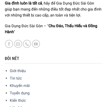
Gia đình luôn là tất cả
, hãy để Gia Dụng Đức Sài Gòn
giúp bạn mang đến những điều tốt đẹp nhất cho gia đình
với những thiết bị cao cấp, an toàn và tiện lợi.
Gia Dụng Đức Sài Gòn – "
Chu Đáo, Thấu Hiểu và Đồng
Hành
"
ĐÔI NÉT
Thiết kế đặc biệt, cùng chất liệu cao cấp
Giới thiệu
Tin tức
Nhiệt độ luôn được đảm bảo
Khuyến mãi
Một trong những nguyên tắc quan trọng trong thưởng thức
Tuyển dụng
đồ nướng là nhiệt độ bếp nướng phải đảm bảo ở mức cao
Kiến thức
nhất. Bếp nướng BBQ ngoài trời WMF Lono Master Grill