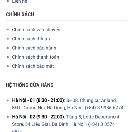
Liên hệ
2400W với cơ chế làm chín thực phẩm nướng là nhờ độ
nóng từ các khay nướng. Do đó, hiệu suất bếp nướng cần
CHÍNH SÁCH
đảm bảo để cung cấp nhiệt tốt nhất cho khay nướng và
truyền nhiệt hiệu quả khi làm chín thực phẩm.
Chính sách vận chuyển
Chính sách đổi trả
Bếp nướng BBQ ngoài trời WMF Lono Master Grill được
trang bị công suất hoạt động lên đến 2400W, đảm bảo cho
Chính sách bảo hành
thực phẩm được chín đều như bên trong, giòn thơm từ vỏ
Chính sách thanh toán
ngoài. Nhờ công suất lớn như vậy, với những thực phẩm
Chính sách bảo mật
lâu chín cũng được phục vụ một cách nhanh nhất, đảm
bảo cho bữa tiệc của bạn không bao giờ bị gián đoạn.
HỆ THỐNG CỬA HÀNG
Hà Nội - 01 (8:30 - 21:00)
:
SH08, Chung cư Anland,
KĐT Dương Nội, Hà Đông, Hà Nội
-
(+84) 3 9986 6774
Hà Nội - 02 (9:30 - 22:00)
:
Tầng 5, Lotte Department
Store, 54 Liễu Giai, Ba Đình, Hà Nội
-
(+84) 3 3574
6815