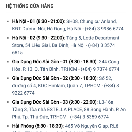
HỆ THỐNG CỬA HÀNG
Hà Nội - 01 (8:30 - 21:00)
:
SH08, Chung cư Anland,
KĐT Dương Nội, Hà Đông, Hà Nội
-
(+84) 3 9986 6774
Bếp Gas Miele KM 2034 dễ dàng vệ sinh với phụ kiện tráng
Hà Nội - 02 (9:30 - 22:00)
:
Tầng 5, Lotte Department
men
Store, 54 Liễu Giai, Ba Đình, Hà Nội
-
(+84) 3 3574
6815
Để đặt mua sản phẩm, Quý khách hàng vui lòng liên hệ:
Gia Dụng Đức Sài Gòn - 01 (8:30 - 18:30)
:
344 Cộng
Hòa, P. 13, Q. Tân Bình, TP.HCM
-
(+84) 9 7374 6774
Hotline:
1900 6774
hoặc
024 7300 6774
để nhận được
những tư vấn chi tiết và đặt mua sản phẩm.
Gia Dụng Đức Sài Gòn - 02 (8:30 - 18:30)
:
Số 52,
đường số 4, KDC Himlam, Quận 7, TP.HCM
-
(+84) 3
Hoặc Đặt hàng trực tiếp trên website, Gia Dụng Đức Sài
9222 6774
Gòn sẽ gọi lại để xác nhận đơn hàng với quý khách.
Gia Dụng Đức Sài Gòn - 03 (9:30 - 22:00)
:
L3-16a,
Hoặc Quý khách có thể đến trực tiếp
hệ thống
Tầng 3, Tòa nhà ESTELLA PLACE, 88 Song Hành, P. An
showroom
của Gia Dụng Đức Sài Gòn trên toàn quốc để
Phú, Tp. Thủ Đức, TP.HCM
-
(+84) 3 5359 6774
trải nghiệm sản phẩm này.
Hải Phòng (8:30 - 18:30)
:
465 Võ Nguyên Giáp, P.Lê