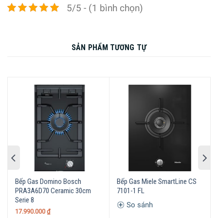
5/5 - (1 bình chọn)
Nấu nướng an toàn với tính năng GasStop
Để hạn chế khí gas bị rò rỉ ra bên ngoài trong quá trình nấu
ăn và để mang lại sự an toàn cao nhất trong quá trình sử
SẢN PHẨM TƯƠNG TỰ
dụng, Bếp Gas Miele KM 2034 được trang bị tính năng
GasStop. Nếu trong quá trình nấu ăn ngọn lửa bị phụt tắt,
chẳng hạn do thức ăn bị sôi trào hoặc do gió lùa, bộ phận
đánh lửa với cơ chế an toàn sẽ ngăn không cho khí gas
thoát ra ngoài.
Bếp Gas Domino Bosch
Bếp Gas Miele SmartLine CS
PRA3A6D70 Ceramic 30cm
7101-1 FL
Serie 8
So sánh
17.990.000
₫