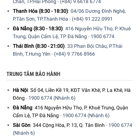
Chân, TP.Hải Phòng
-
(+84) 9 6618 6774
Thanh Hóa (8:30 - 18:30)
:
04/06 Dương Đình Nghệ,
P.Tân Sơn, TP.Thanh Hóa
-
(+84) 91.222.0991
Đà Nẵng (8:30 - 18:30)
:
416 Nguyễn Hữu Thọ, P. Khuê
Trung, Quận Cẩm Lệ, TP Đà Nẵng
-
1900 6774
Thái Bình (8:30 - 21:00)
:
33 Phan Bội Châu, P.Thái
Bình, T.Hưng Yên
-
(+84) 9 7766 8966
GIA DỤNG ĐỨC SÀI GÒN CAM KẾT:
Giao hàng nhanh chóng toàn quốc.
TRUNG TÂM BẢO HÀNH
Bảo hành bằng thẻ bảo hành chính hãng từ công ty.
Hà Nội
:
Số 04, Liền Kề 19, KĐT Văn Khê, P. La Khê, Hà
Hàng đúng nguồn gốc, chính hãng, nhập khẩu Đức &
Đông
-
1900 6774 (Nhánh 6)
EU.
Đà Nẵng
:
416 Nguyễn Hữu Thọ, P. Khuê Trung, Quận
Cẩm Lệ, TP Đà Nẵng
-
1900 6774 (Nhánh 6)
Ngoài ra, Quý khách có thể tham khảo thêm các sản
phẩm
khác.
Tại đây
Sài Gòn
:
344 Cộng Hòa, P. 13, Q. Tân Bình
-
1900 6774
(Nhánh 6)
Để phục vụ khách hàng tốt hơn trong việc sử dụng hoặc