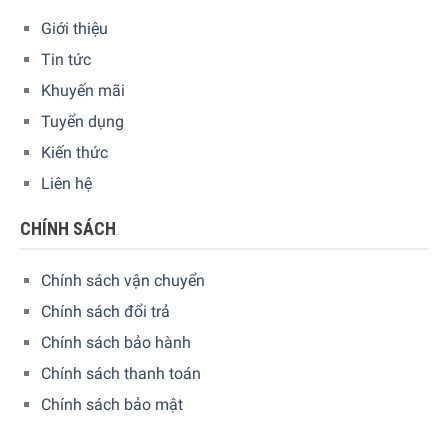
gang tráng men đặc biệt chắc chắn và bền bỉ. Điều này
Giới thiệu
giúp bạn có thể làm sạch trực tiếp bằng máy rửa bát.
Tin tức
Ngoài ra, các đầu đốt cũng được phủ lớp chống dính
PerfectClean giúp bạn vệ sinh dễ dàng hơn.
Khuyến mãi
Tuyển dụng
Kiến thức
Liên hệ
CHÍNH SÁCH
Chính sách vận chuyển
Chính sách đổi trả
Chính sách bảo hành
Chính sách thanh toán
Chính sách bảo mật