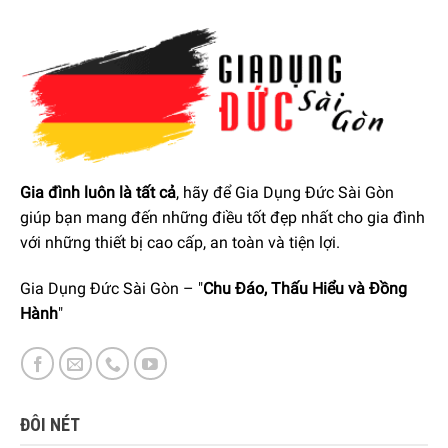
Gia đình luôn là tất cả
, hãy để Gia Dụng Đức Sài Gòn
giúp bạn mang đến những điều tốt đẹp nhất cho gia đình
với những thiết bị cao cấp, an toàn và tiện lợi.
Gia Dụng Đức Sài Gòn – "
Chu Đáo, Thấu Hiểu và Đồng
Bếp Gas Miele KM 2034 mang đến sự linh hoạt trong việc nấu
Hành
"
nướng với các đầu đốt khác nhau
Làm sạch dễ dàng và chất lượng
Bếp gas Miele KM 2034 được sản xuất với công nghệ tiên
ĐÔI NÉT
tiến, vật liệu chất lượng cao khi trang bị các kiềng bếp bằng