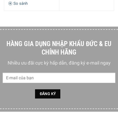
So sánh
Bếp Gas Miele KM 2034 hoạt động an toàn hơn với tính năng
GasStop
HÀNG GIA DỤNG NHẬP KHẨU ĐỨC & EU
CHÍNH HÃNG
Thiết kế linh hoạt có 5 đầu đốt khác nhau
Nhiều ưu đãi cực kỳ hấp dẫn, đăng ký e-mail ngay
Dòng sản phẩm Bếp Gas Miele KM 2034 được thiết kế với
nhiều kích thước, công suất đầu đốt khác nhau phù hợp
cho mọi tình huống. Sản phẩm với 1 đầu đốt kép có công
suất cao phù hợp với nồi, chảo lớn. Với 4 đầu đốt từ công
suất nhỏ giúp tiết kiệm năng lượng để nấu chậm cho đến
đầu đốt có công suất trung bình và lớn cho việc nấu nướng
với lượng lớn và làm nóng nhanh.