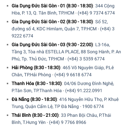
Gia Dụng Đức Sài Gòn - 01 (8:30 - 18:30)
:
344 Cộng
Hòa, P. 13, Q. Tân Bình, TP.HCM
-
(+84) 9 7374 6774
Gia Dụng Đức Sài Gòn - 02 (8:30 - 18:30)
:
Số 52,
đường số 4, KDC Himlam, Quận 7, TP.HCM
-
(+84) 3
9222 6774
Để đặt mua sản phẩm, Quý khách hàng vui lòng liên hệ:
Gia Dụng Đức Sài Gòn - 03 (9:30 - 22:00)
:
L3-16a,
Tầng 3, Tòa nhà ESTELLA PLACE, 88 Song Hành, P. An
Hotline:
1900 6774
hoặc
039 222 6774
để nhận được
Phú, Tp. Thủ Đức, TP.HCM
-
(+84) 3 5359 6774
những tư vấn chi tiết và đặt mua sản phẩm.
Hải Phòng (8:30 - 18:30)
:
465 Võ Nguyên Giáp, P.Lê
Hoặc Đặt hàng trực tiếp trên website, Gia Dụng Đức Sài
Chân, TP.Hải Phòng
-
(+84) 9 6618 6774
Gòn sẽ gọi lại để xác nhận đơn hàng với quý khách.
Thanh Hóa (8:30 - 18:30)
:
04/06 Dương Đình Nghệ,
P.Tân Sơn, TP.Thanh Hóa
-
(+84) 91.222.0991
Hoặc Quý khách có thể đến trực tiếp
hệ thống
showroom
của Gia Dụng Đức Sài Gòn trên toàn quốc để
Đà Nẵng (8:30 - 18:30)
:
416 Nguyễn Hữu Thọ, P. Khuê
trải nghiệm sản phẩm này.
Trung, Quận Cẩm Lệ, TP Đà Nẵng
-
1900 6774
Thái Bình (8:30 - 21:00)
:
33 Phan Bội Châu, P.Thái
Bình, T.Hưng Yên
-
(+84) 9 7766 8966