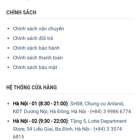
CHÍNH SÁCH
Chính sách vận chuyển
Chính sách đổi trả
Chính sách bảo hành
Chính sách thanh toán
Sau khi sử dụng bàn chải làm sạch vỉ nướng Roesle 25168
Chính sách bảo mật
xong bạn nên rửa sạch bằng nước ấm và nước tẩy rửa
thông dụng sau đó cất bàn chải ở nơi khô ráo.
HỆ THỐNG CỬA HÀNG
Hà Nội - 01 (8:30 - 21:00)
:
SH08, Chung cư Anland,
KĐT Dương Nội, Hà Đông, Hà Nội
-
(+84) 3 9986 6774
Hà Nội - 02 (9:30 - 22:00)
:
Tầng 5, Lotte Department
Store, 54 Liễu Giai, Ba Đình, Hà Nội
-
(+84) 3 3574
6815