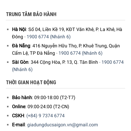
TRUNG TÂM BẢO HÀNH
Hà Nội
:
Số 04, Liền Kề 19, KĐT Văn Khê, P. La Khê, Hà
Đông
-
1900 6774 (Nhánh 6)
Đà Nẵng
:
416 Nguyễn Hữu Thọ, P. Khuê Trung, Quận
GIA DỤNG ĐỨC SÀI GÒN CAM KẾT:
>
Cẩm Lệ, TP Đà Nẵng
-
1900 6774 (Nhánh 6)
Sài Gòn
:
344 Cộng Hòa, P. 13, Q. Tân Bình
-
1900 6774
Giao hàng nhanh chóng toàn quốc.
(Nhánh 6)
Bảo hành bằng thẻ bảo hành chính hãng từ công ty.
THỜI GIAN HOẠT ĐỘNG
Hàng đúng nguồn gốc, chính hãng, nhập khẩu Đức &
EU.
Bảo hành
: 09:00-18:00 (T2-T7)
Ngoài ra, Quý khách có thể tham khảo thêm các sản
Online
: 09:00-24:00 (T2-CN)
phẩm
Dụng Cụ Tiện Ích
khác.
Tại đây
CSKH
:
(+84) 9 7374 6774
E-mail
:
giadungducsaigon.vn@gmail.com
Để phục vụ khách hàng tốt hơn trong việc sử dụng hoặc