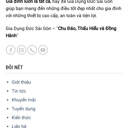
Gia đình luôn là tất cả
, hãy để Gia Dụng Đức Sài Gòn
giúp bạn mang đến những điều tốt đẹp nhất cho gia đình
Với lông bàn chải Roesle 25168 làm sạch cho hiệu suất
với những thiết bị cao cấp, an toàn và tiện lợi.
chà mạnh mẽ giúp loại bỏ cả những vết bẩn cứng đầu.
Thích hợp cho tất cả các loại bếp nướng, dù là nướng than
Gia Dụng Đức Sài Gòn – "
Chu Đáo, Thấu Hiểu và Đồng
hay gas, chất liệu bếp là thép không gỉ, crom hay tráng
Hành
"
men, bàn chải Roesle 25168 cũng sẽ giúp loại bỏ mọi vết
bẩn trên bề mặt.
ĐÔI NÉT
Giới thiệu
Tin tức
Khuyến mãi
Tuyển dụng
Kiến thức
Liên hệ