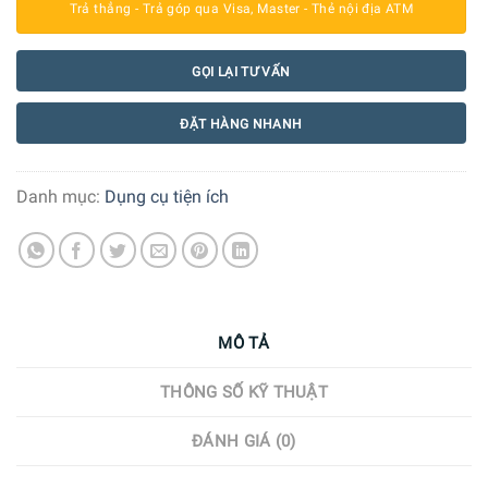
Trả thẳng - Trả góp qua Visa, Master - Thẻ nội địa ATM
GỌI LẠI TƯ VẤN
ĐẶT HÀNG NHANH
Danh mục:
Dụng cụ tiện ích
MÔ TẢ
THÔNG SỐ KỸ THUẬT
ĐÁNH GIÁ (0)