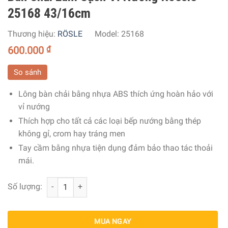
25168 43/16cm
Thương hiệu:
RÖSLE
Model:
25168
600.000
₫
So sánh
Lông bàn chải bằng nhựa ABS thích ứng hoàn hảo với
vỉ nướng
Thích hợp cho tất cả các loại bếp nướng bằng thép
không gỉ, crom hay tráng men
Tay cầm bằng nhựa tiện dụng đảm bảo thao tác thoải
mái.
Bàn Chải Làm Sạch Vỉ Nướng Roesle 25168 43/16cm số 
Số lượng:
MUA NGAY