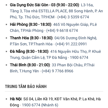
Gia Dụng Đức Sài Gòn - 03 (9:30 - 22:00)
:
L3-16a,
Tầng 3, Tòa nhà ESTELLA PLACE, 88 Song Hành, P. An
Phú, Tp. Thủ Đức, TP.HCM
-
(+84) 3 5359 6774
Bộ sản phẩm gồm:
Hải Phòng (8:30 - 18:30)
:
465 Võ Nguyên Giáp, P.Lê
Tay cầm: 2x DiamondClean 9000
Chân, TP.Hải Phòng
-
(+84) 9 6618 6774
Đầu bàn chải: 2 x C3 Premium Plaque Defense
Thanh Hóa (8:30 - 18:30)
:
04/06 Dương Đình Nghệ,
P.Tân Sơn, TP.Thanh Hóa
-
(+84) 91.222.0991
Kính: 1
Đà Nẵng (8:30 - 18:30)
:
416 Nguyễn Hữu Thọ, P. Khuê
Trạm sạc: 2
Trung, Quận Cẩm Lệ, TP Đà Nẵng
-
1900 6774
Hiện tại sản phẩm
Bàn Chải Điện Philips Sonicare
Thái Bình (8:30 - 21:00)
:
33 Phan Bội Châu, P.Thái
HX9914/55
đang được bày bán tại
hệ thống showroom
Bình, T.Hưng Yên
-
(+84) 9 7766 8966
cửa hàng của Gia dụng Đức Sài Gòn
trên toàn quốc. Quý vị
hãy gọi điện trực tiếp vào Hotline:
1900 6774
hoặc
024
TRUNG TÂM BẢO HÀNH
7300 6774
để nhận được những tư vấn chi tiết và đặt mua
sản phẩm. Hoặc đặt hàng trực tiếp trên website. Nhân viên
Hà Nội
:
Số 04, Liền Kề 19, KĐT Văn Khê, P. La Khê, Hà
tổng đài của Gia dụng Đức Sài Gòn sẽ gọi lại để xác nhận
Đông
-
1900 6774 (Nhánh 6)
đơn hàng với quý khách.