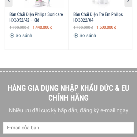
Bàn Chải Điện Philips Sonicare
Bàn Chải Điện Trẻ Em Philips
HX6352/42 – Kid
HX6322/04
1.440.000
₫
1.500.000
₫
1.790.000
₫
1.790.000
₫
So sánh
So sánh
HÀNG GIA DỤNG NHẬP KHẨU ĐỨC & EU
CHÍNH HÃNG
Nhiều ưu đãi cực kỳ hấp dẫn, đăng ký e-mail ngay
Đa chương trình làm sạch răng hiệu quả