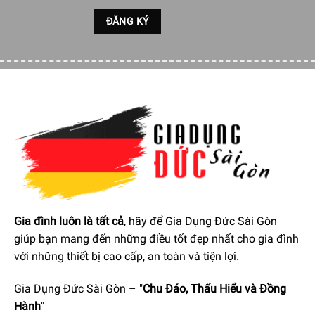
DiamondClean 9000 có các chương trình làm sạch Clean,
White +, Gum Health và Deep Clean + để đáp ứng nhu cầu
chăm sóc răng miệng của bạn: chương trình “Clean” để
làm sạch đặc biệt hàng ngày, chương trình “White +” để
loại bỏ sự đổi màu, chương trình “Gum Health” cho một
làm sạch nhẹ nhàng dọc theo đường viền nướu và chương
trình làm sạch “Deep Clean +” để làm sạch toàn diện thêm
sinh lực. Nhờ ba mức cường độ, bạn có thể tìm thấy cài
đặt phù hợp nhất cho mình – cường độ cao hơn để làm
sạch kỹ càng hơn hoặc cường độ thấp hơn cho răng nhạy
cảm.
Gia đình luôn là tất cả
, hãy để Gia Dụng Đức Sài Gòn
giúp bạn mang đến những điều tốt đẹp nhất cho gia đình
với những thiết bị cao cấp, an toàn và tiện lợi.
Gia Dụng Đức Sài Gòn – "
Chu Đáo, Thấu Hiểu và Đồng
Hành
"