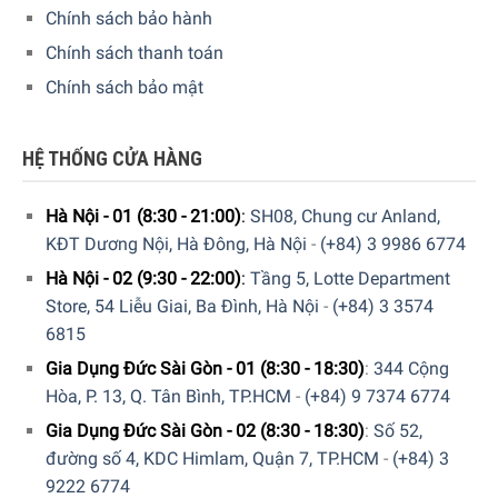
vực khó tiếp cận.
Chính sách bảo hành
Chính sách thanh toán
Chính sách bảo mật
HỆ THỐNG CỬA HÀNG
Hà Nội - 01 (8:30 - 21:00)
:
SH08, Chung cư Anland,
KĐT Dương Nội, Hà Đông, Hà Nội
-
(+84) 3 9986 6774
Hà Nội - 02 (9:30 - 22:00)
:
Tầng 5, Lotte Department
Store, 54 Liễu Giai, Ba Đình, Hà Nội
-
(+84) 3 3574
6815
Gia Dụng Đức Sài Gòn - 01 (8:30 - 18:30)
:
344 Cộng
Hòa, P. 13, Q. Tân Bình, TP.HCM
-
(+84) 9 7374 6774
Gia Dụng Đức Sài Gòn - 02 (8:30 - 18:30)
:
Số 52,
đường số 4, KDC Himlam, Quận 7, TP.HCM
-
(+84) 3
9222 6774