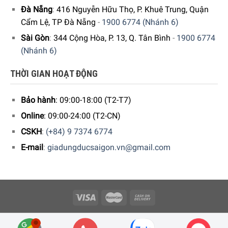
GIA DỤNG ĐỨC SÀI GÒN CAM KẾT:
Đà Nẵng
:
416 Nguyễn Hữu Thọ, P. Khuê Trung, Quận
Cẩm Lệ, TP Đà Nẵng
-
1900 6774 (Nhánh 6)
Giao hàng nhanh chóng toàn quốc.
Sài Gòn
:
344 Cộng Hòa, P. 13, Q. Tân Bình
-
1900 6774
Bảo hành bằng thẻ bảo hành chính hãng từ công ty.
(Nhánh 6)
Hàng đúng nguồn gốc, chính hãng, nhập khẩu Đức &
THỜI GIAN HOẠT ĐỘNG
EU.
Bảo hành
: 09:00-18:00 (T2-T7)
Ngoài ra quý khách còn có thể tham khảo thêm các sản
phẩm
Bàn chải điện
khác đang được bán tại các
Online
: 09:00-24:00 (T2-CN)
showroom của Gia dụng Đức Sài Gòn trên toàn quốc và
CSKH
:
(+84) 9 7374 6774
website của chúng tôi. Nếu Quý khách ở khu vực Hà Nội,
E-mail
:
giadungducsaigon.vn@gmail.com
hãy click
vào đây
để mua hàng.
5/5 - (1 bình chọn)
Copyright 2026 © Công ty Cổ phần Minh Housewares - ĐKKD số