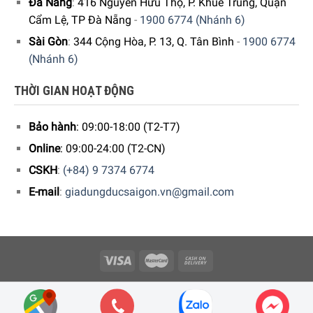
Đà Nẵng
:
416 Nguyễn Hữu Thọ, P. Khuê Trung, Quận
Cẩm Lệ, TP Đà Nẵng
-
1900 6774 (Nhánh 6)
Sài Gòn
:
344 Cộng Hòa, P. 13, Q. Tân Bình
-
1900 6774
5/5 - (1 bình chọn)
(Nhánh 6)
THỜI GIAN HOẠT ĐỘNG
Bảo hành
: 09:00-18:00 (T2-T7)
Online
: 09:00-24:00 (T2-CN)
CSKH
:
(+84) 9 7374 6774
E-mail
:
giadungducsaigon.vn@gmail.com
Copyright 2026 © Công ty Cổ phần Minh Housewares - ĐKKD số
0109512447