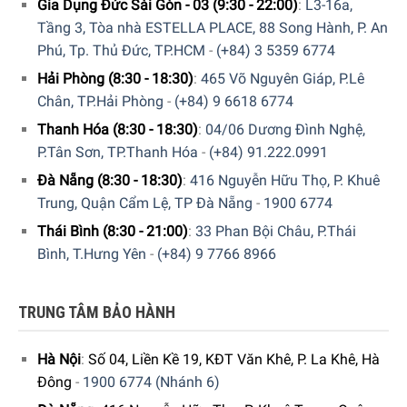
Gia Dụng Đức Sài Gòn - 03 (9:30 - 22:00)
:
L3-16a,
Tầng 3, Tòa nhà ESTELLA PLACE, 88 Song Hành, P. An
Phú, Tp. Thủ Đức, TP.HCM
-
(+84) 3 5359 6774
Hải Phòng (8:30 - 18:30)
:
465 Võ Nguyên Giáp, P.Lê
Chân, TP.Hải Phòng
-
(+84) 9 6618 6774
Thanh Hóa (8:30 - 18:30)
:
04/06 Dương Đình Nghệ,
P.Tân Sơn, TP.Thanh Hóa
-
(+84) 91.222.0991
GIA DỤNG ĐỨC SÀI GÒN CAM KẾT:
Đà Nẵng (8:30 - 18:30)
:
416 Nguyễn Hữu Thọ, P. Khuê
Giao hàng nhanh chóng toàn quốc.
Trung, Quận Cẩm Lệ, TP Đà Nẵng
-
1900 6774
Thái Bình (8:30 - 21:00)
:
33 Phan Bội Châu, P.Thái
Bảo hành bằng thẻ bảo hành chính hãng từ công ty.
Bình, T.Hưng Yên
-
(+84) 9 7766 8966
Hàng đúng nguồn gốc, chính hãng, nhập khẩu Đức &
EU.
TRUNG TÂM BẢO HÀNH
Ngoài ra quý khách còn có thể tham khảo thêm các sản
phẩm
Đầu thay tăm nước
khác đang được bán tại các
Hà Nội
:
Số 04, Liền Kề 19, KĐT Văn Khê, P. La Khê, Hà
showroom của Gia dụng Đức Sài Gòn trên toàn quốc và
Đông
-
1900 6774 (Nhánh 6)
website của chúng tôi.