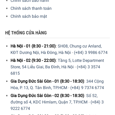
Chính sách bảo hành
Chính sách thanh toán
Chính sách bảo mật
HỆ THỐNG CỬA HÀNG
Hà Nội - 01 (8:30 - 21:00)
:
SH08, Chung cư Anland,
KĐT Dương Nội, Hà Đông, Hà Nội
-
(+84) 3 9986 6774
Hà Nội - 02 (9:30 - 22:00)
:
Tầng 5, Lotte Department
Hiện tại sản phẩm đang được bày bán tại
hệ thống
Store, 54 Liễu Giai, Ba Đình, Hà Nội
-
(+84) 3 3574
showroom cửa hàng của Gia dụng Đức Sài Gòn
trên toàn
6815
quốc. Quý vị hãy gọi điện trực tiếp vào Hotline:
1900
6774
hoặc
039 222 6774
để nhận được những tư vấn chi
Gia Dụng Đức Sài Gòn - 01 (8:30 - 18:30)
:
344 Cộng
tiết và đặt mua sản phẩm. Hoặc đặt hàng trực tiếp trên
Hòa, P. 13, Q. Tân Bình, TP.HCM
-
(+84) 9 7374 6774
website. Nhân viên tổng đài của Gia dụng Đức Sài Gòn sẽ
Gia Dụng Đức Sài Gòn - 02 (8:30 - 18:30)
:
Số 52,
gọi lại để xác nhận đơn hàng với quý khách.
đường số 4, KDC Himlam, Quận 7, TP.HCM
-
(+84) 3
9222 6774