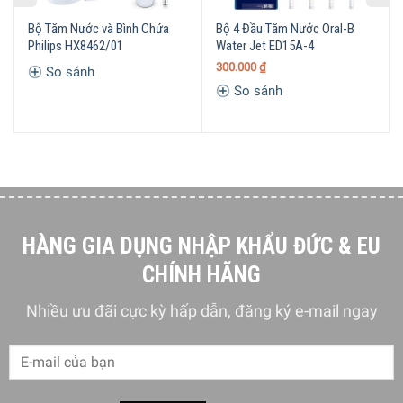
miệng loãng hoặc nước. Chỉ cần kiểm tra để đảm bảo
Bộ Tăm Nước và Bình Chứa
Bộ 4 Đầu Tăm Nước Oral-B
rằng nước súc miệng của bạn không chứa Isopropyl
Philips HX8462/01
Water Jet ED15A-4
Myristate. Vì điều này có thể làm hỏng thiết bị.
300.000
₫
So sánh
Có công nghệ không khí và microdroplet giúp loại bỏ
So sánh
mảng bám ở những khu vực khó tiếp cận.
Giúp xây dựng một thói quen lành mạnh : Một cách dễ
dàng để cải thiện việc làm sạch kẽ răng
HÀNG GIA DỤNG NHẬP KHẨU ĐỨC & EU
CHÍNH HÃNG
Nhiều ưu đãi cực kỳ hấp dẫn, đăng ký e-mail ngay