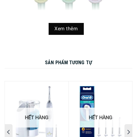
Xem thêm
SẢN PHẨM TƯƠNG TỰ
Chức năng tối ưu:
HẾT HÀNG
HẾT HÀNG
Loại bỏ mảng bám ở những nơi không thể đánh răng
Đầu thay tăm nước có thể được sử dụng với nước súc