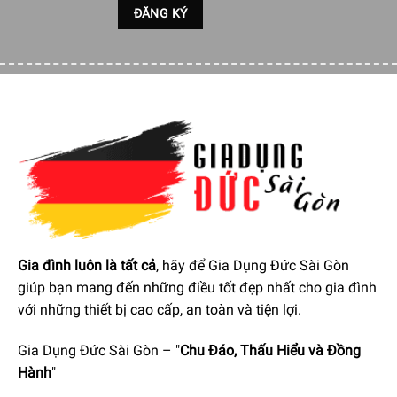
Điểm nổi bật của đầu thay tăm nước Philips HX8013/07
Đầu thay tăm nước phun góc mỏng và đầu hướng dẫn
giúp bạn dễ dàng tìm được vị trí chính xác.
Gia đình luôn là tất cả
, hãy để Gia Dụng Đức Sài Gòn
Chỉ cần trượt dọc theo bề mặt răng gần đường viền
giúp bạn mang đến những điều tốt đẹp nhất cho gia đình
nướu cho đến khi đầu tăm nước vừa khít với rãnh giữa
với những thiết bị cao cấp, an toàn và tiện lợi.
các răng.
Gia Dụng Đức Sài Gòn – "
Chu Đáo, Thấu Hiểu và Đồng
Đầu thay tăm nước phun mỏng, có góc cạnh: Đầu phun
Hành
"
góc cạnh, mỏng được thiết kế để dễ dàng tiếp cận các
khu vực khó tiếp cận