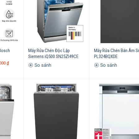
 Bosch
Máy Rửa Chén Độc Lập
Máy Rửa Chén Bán Âm 
Siemens iQ500 SN25ZI49CE
PL324BQXDE
.000
₫
So sánh
So sánh