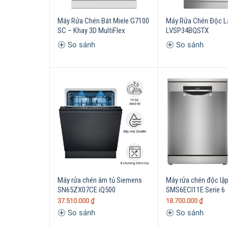
Máy Rửa Chén Bát Miele G7100
Máy Rửa Chén Độc 
SC – Khay 3D MultiFlex
LVSP34BQSTX
So sánh
So sánh
Máy rửa chén âm tủ Siemens
Máy rửa chén độc lậ
SN65ZX07CE iQ500
SMS6ECI11E Serie 6
37.510.000
₫
18.700.000
₫
So sánh
So sánh