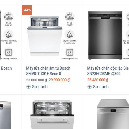
-44%
p Bosch
Máy rửa chén âm tủ Bosch
Máy rửa chén độc lập Si
SMV8TCX01E Serie 8
SN23EC03ME iQ300
29.900.000
₫
25.430.000
₫
53.000.000
₫
So sánh
So sánh