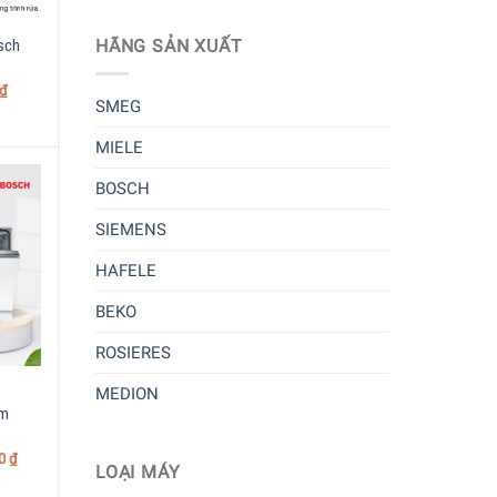
sch
HÃNG SẢN XUẤT
₫
SMEG
MIELE
BOSCH
SIEMENS
HAFELE
BEKO
ROSIERES
MEDION
Âm
00
₫
LOẠI MÁY