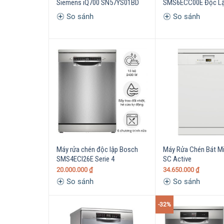
Siemens iQ700 SN57YS01BD
SMS6ECC00E Độc L
So sánh
So sánh
Máy rửa chén độc lập Bosch
Máy Rửa Chén Bát Mi
SMS4ECI26E Serie 4
SC Active
20.000.000
₫
34.650.000
₫
So sánh
So sánh
-32%