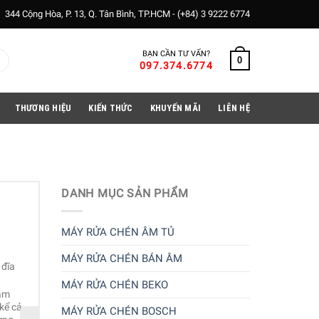
344 Cộng Hòa, P. 13, Q. Tân Bình, TP.HCM -
(+84) 3 9222 6774
BẠN CẦN TƯ VẤN?
0
097.374.6774
THƯƠNG HIỆU
KIẾN THỨC
KHUYẾN MÃI
LIÊN HỆ
DANH MỤC SẢN PHẨM
Máy rửa chén âm tủ Bosch
SMV6YCX02E Serie 6
MÁY RỬA CHÉN ÂM TỦ
23.500.000
₫
32.900.000
₫
Công suất 2400 W, rửa được 
MÁY RỬA CHÉN BÁN ÂM
 đĩa
bộ chén đĩa Châu Âu
Trải nghiệm sự khô ráo hoàn
MÁY RỬA CHÉN BEKO
đảm
hảo và tiết kiệm năng lượng vớ
kể cả
Zeolith®, công nghệ sấy độc
MÁY RỬA CHÉN BOSCH