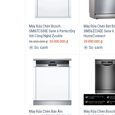
Máy Rửa Chén Bosch
Máy Rửa Chén Bát B
SMI6TCS00E Serie 6 PerfectDry
SMS6ZCI42E Serie 6 
Với Công Nghệ Zeolite
HomeConnect
33.000.000
₫
29.890.000
₫
36.590.000
₫
So sánh
So sánh
Máy Rửa Chén Bán Âm
Máy Rửa Chén Bosch 