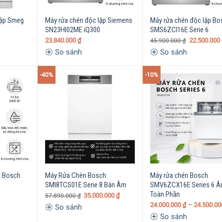
Lập Smeg
Máy rửa chén độc lập Siemens
Máy rửa chén độc lập Bo
SN23HI02ME iQ300
SMS6ZCI16E Serie 6
23.840.000
₫
22.500.000
45.900.000
₫
So sánh
So sánh
-40%
-10%
p Bosch
Máy Rửa Chén Bosch
Máy rửa chén Bosch
SMI8TCS01E Serie 8 Bán Âm
SMV6ZCX16E Series 6 
Toàn Phần
35.000.000
₫
57.890.000
₫
24.000.000
₫
– 24.500.0
So sánh
So sánh