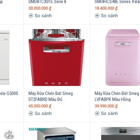
ập
SMD8TCX01E Serie 8
SMI4HCS48E Series 4 B
30.000.000
₫
18.400.000
₫
So sánh
So sánh
ele G5000
Máy Rửa Chén Bát Smeg
Máy Rửa Chén Bát Smeg
ST2FABRD Màu Đỏ
LVFABPK Màu Hồng
45.000.000
₫
39.990.000
₫
So sánh
So sánh