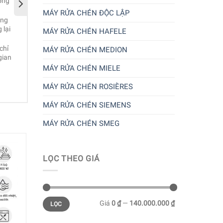
ượng
quyền của Bosch
Cảm biến AquaSensor đo độ
MÁY RỬA CHÉN ĐỘC LẬP
ứng
bẩn và điều chỉnh lượng nước
 lại
Vận hành êm ái nhờ sử dụng
MÁY RỬA CHÉN HAFELE
động cơ EcoSilence Drive
chỉ
MÁY RỬA CHÉN MEDION
Cảm biến AquaStop chống rò r
gian
nước
MÁY RỬA CHÉN MIELE
Hệ thống giỏ rửa 3 giàn với vù
linh
làm sạch tăng cường Extra
Mua ngay
à tiết
MÁY RỬA CHÉN ROSIÈRES
Clean Zone kèm ray điều chỉnh
i nhu
Rackmatic
MÁY RỬA CHÉN SIEMENS
Quản lý và điều khiển máy rửa
chén từ xa một cách dễ dàng 
MÁY RỬA CHÉN SMEG
tiện lợi thông qua ứng dụng
Home Connect
LỌC THEO GIÁ
Giá
0 ₫
—
140.000.000 ₫
LỌC