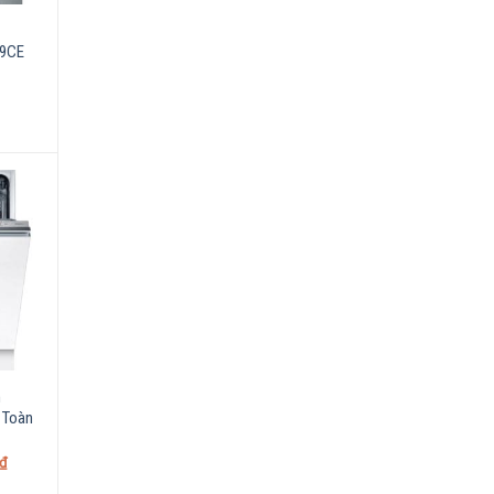
49CE
h
 Toàn
₫