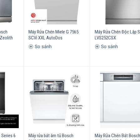
osch
Máy Rửa Chén Miele G 7565
Máy Rửa Chén Độc Lập 
Zeolith
SCVi XXL AutoDos
LVS252CSX
So sánh
So sánh
Series 6
Máy rửa bát âm tủ Bosch
Máy Rửa Chén Bát Bosc