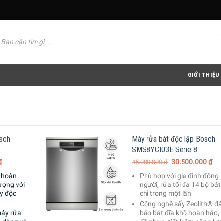
GIỚI THIỆU
osch
Máy rửa bát độc lập Bosch
SMS8YCI03E Serie 8
₫
30.500.000
₫
45.000.000
₫
o hoàn
Phù hợp với gia đình đông
lượng với
người, rửa tối đa 14 bộ bát
ấy độc
chỉ trong một lần
Công nghệ sấy Zeolith® 
máy rửa
bảo bát đĩa khô hoàn hảo, 