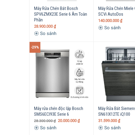
Máy Rửa Chén Bát Bosch
Máy Rửa Chén Miele 
SPV6ZMX23E Serie 6 Âm Toàn
SCVi AutoDos
Phần
140.000.000
₫
28.900.000
₫
So sánh
So sánh
-29%
Máy rửa chén độc lập Bosch
Máy Rửa Bát Siemen
SMS6ECI93E Serie 6
SN61IX12TE iQ100
20.000.000
₫
31.599.000
₫
28.300.000
₫
So sánh
So sánh