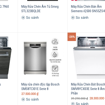
G 7960
Máy Rửa Chén Âm Tủ Smeg
Máy Rửa Chén Bán Âm
STL323BQLDE
Siemens iQ500 SN55ZS
So sánh
So sánh
-28%
s
Máy rửa chén độc lập Bosch
Máy Rửa Chén Bát Bosc
SMS8TCI01E Serie 8
SMV8YCX03E Serie 8 Âm
Phần
27.500.000
₫
28.300.000
39.290.000
₫
So sánh
So sánh