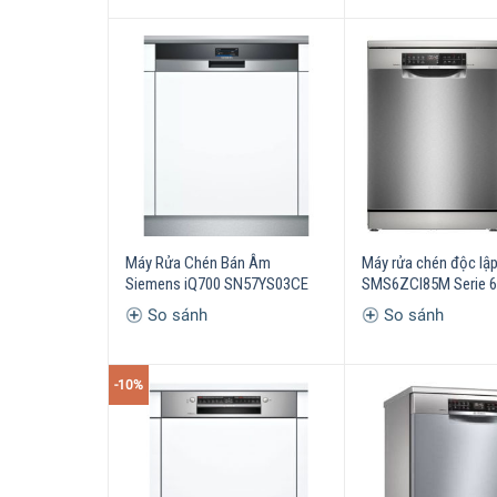
Máy Rửa Chén Bán Âm
Máy rửa chén độc lậ
Siemens iQ700 SN57YS03CE
SMS6ZCI85M Serie 6
So sánh
So sánh
-10%