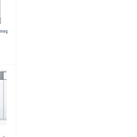
Smeg
h