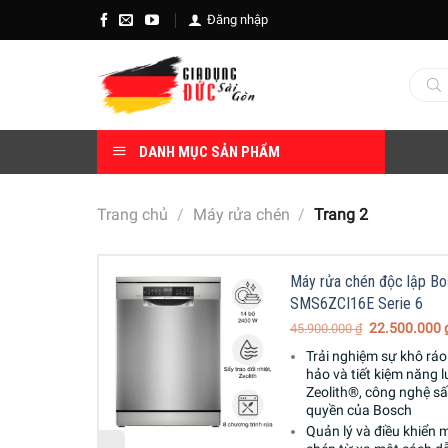
Skip
Đăng nhập
to
content
Tìm
kiếm
sản
phẩm
DANH MỤC SẢN PHẨM
Trang chủ
/
Máy rửa chén
/
Trang 2
Bosch
Máy rửa chén độc lập B
6
SMS6ZCI16E Serie 6
000
₫
22.500.000
45.900.000
₫
 rửa được 14
Trải nghiệm sự khô rá
Âu
hảo và tiết kiệm năng 
Zeolith®, công nghệ s
 ráo hoàn
quyền của Bosch
ng lượng với
ệ sấy độc
Quản lý và điều khiển 