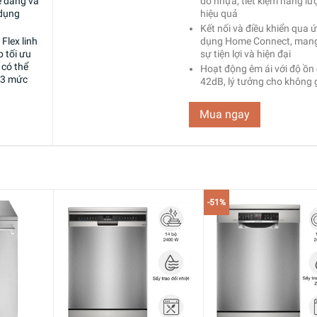
ễ dàng và
đồ nhựa, tiết kiệm năng l
 dụng
hiệu quả
Kết nối và điều khiển qua 
Flex linh
dụng Home Connect, mang
p tối ưu
sự tiện lợi và hiện đại
 có thể
Hoạt động êm ái với độ ồn 
 3 mức
42dB, lý tưởng cho không 
yên tĩnh
c kì yên
Tích hợp nhiều chế độ rửa 
Mua ngay
, có thể
hoạt, bao gồm rửa nhanh v
hi sử
kiệm nước, phù hợp với mọ
nce
cầu
-51%