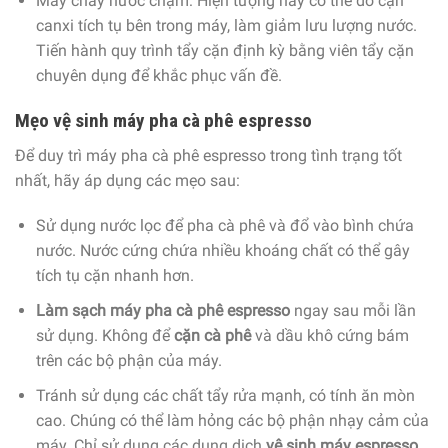
Máy chảy nước chậm: Hiện tượng này có thể do cặn
canxi tích tụ bên trong máy, làm giảm lưu lượng nước.
Tiến hành quy trình tẩy cặn định kỳ bằng viên tẩy cặn
chuyên dụng để khắc phục vấn đề.
Mẹo vệ sinh máy pha cà phê espresso
Để duy trì
máy pha cà phê espresso
trong tình trạng tốt
nhất, hãy áp dụng các mẹo sau:
Sử dụng nước lọc để pha cà phê và đổ vào bình chứa
nước. Nước cứng chứa nhiều khoáng chất có thể gây
tích tụ cặn nhanh hơn.
Làm sạch máy pha cà phê espresso
ngay sau mỗi lần
sử dụng. Không để
cặn cà phê
và dầu khô cứng bám
trên các bộ phận của máy.
Tránh sử dụng các chất tẩy rửa mạnh, có tính ăn mòn
cao. Chúng có thể làm hỏng các bộ phận nhạy cảm của
máy. Chỉ sử dụng các dung dịch
vệ sinh máy espresso