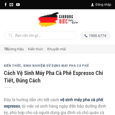
Skip
Đăng nhập
to
content
Tìm
1900.6774
kiếm
sản
phẩm
Thương hiệu
Kiến thức
Khuyến mãi
KIẾN THỨC
,
KINH NGHIỆM SỬ DỤNG MÁY PHA CÀ PHÊ
Cách Vệ Sinh Máy Pha Cà Phê Espresso Chi
Tiết, Đúng Cách
Đây là hướng dẫn chi tiết cách
vệ sinh máy pha cà phê
espresso
, từ việc vệ sinh hàng ngày đến bảo dưỡng định
kỳ, phù hợp cho cả người dùng gia đình và chủ quán cà