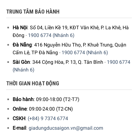
TRUNG TÂM BẢO HÀNH
Hà Nội
:
Số 04, Liền Kề 19, KĐT Văn Khê, P. La Khê, Hà
Đông
-
1900 6774 (Nhánh 6)
Đà Nẵng
:
416 Nguyễn Hữu Thọ, P. Khuê Trung, Quận
Cẩm Lệ, TP Đà Nẵng
-
1900 6774 (Nhánh 6)
Sài Gòn
:
344 Cộng Hòa, P. 13, Q. Tân Bình
-
1900 6774
(Nhánh 6)
THỜI GIAN HOẠT ĐỘNG
Bảo hành
: 09:00-18:00 (T2-T7)
Online
: 09:00-24:00 (T2-CN)
CSKH
:
(+84) 9 7374 6774
E-mail
:
giadungducsaigon.vn@gmail.com