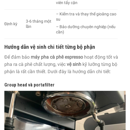
viên tẩy cặn
– Kiểm tra và thay thế gioăng cao
su
3-6 tháng một
Định kỳ
lần
– Bảo dưỡng chuyên nghiệp (nếu
cần)
Hướng dẫn vệ sinh chi tiết từng bộ phận
Để đảm bảo
máy pha cà phê espresso
hoạt động tốt và
pha ra cà phê chất lượng, việc
vệ sinh
kỹ lưỡng từng bộ
phận là rất cần thiết. Dưới đây là hướng dẫn chi tiết:
Group head và portafilter