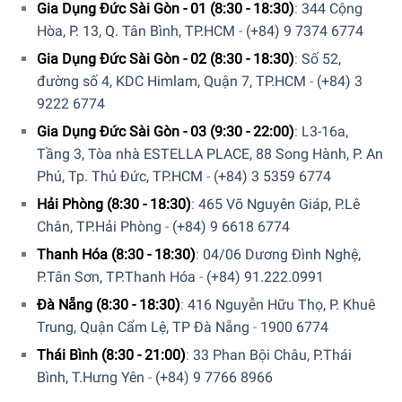
Gia Dụng Đức Sài Gòn - 01 (8:30 - 18:30)
:
344 Cộng
Hòa, P. 13, Q. Tân Bình, TP.HCM
-
(+84) 9 7374 6774
Gia Dụng Đức Sài Gòn - 02 (8:30 - 18:30)
:
Số 52,
đường số 4, KDC Himlam, Quận 7, TP.HCM
-
(+84) 3
9222 6774
Gia Dụng Đức Sài Gòn - 03 (9:30 - 22:00)
:
L3-16a,
Tầng 3, Tòa nhà ESTELLA PLACE, 88 Song Hành, P. An
Phú, Tp. Thủ Đức, TP.HCM
-
(+84) 3 5359 6774
Hải Phòng (8:30 - 18:30)
:
465 Võ Nguyên Giáp, P.Lê
Chân, TP.Hải Phòng
-
(+84) 9 6618 6774
Thanh Hóa (8:30 - 18:30)
:
04/06 Dương Đình Nghệ,
P.Tân Sơn, TP.Thanh Hóa
-
(+84) 91.222.0991
Đà Nẵng (8:30 - 18:30)
:
416 Nguyễn Hữu Thọ, P. Khuê
Trung, Quận Cẩm Lệ, TP Đà Nẵng
-
1900 6774
Thái Bình (8:30 - 21:00)
:
33 Phan Bội Châu, P.Thái
Bình, T.Hưng Yên
-
(+84) 9 7766 8966