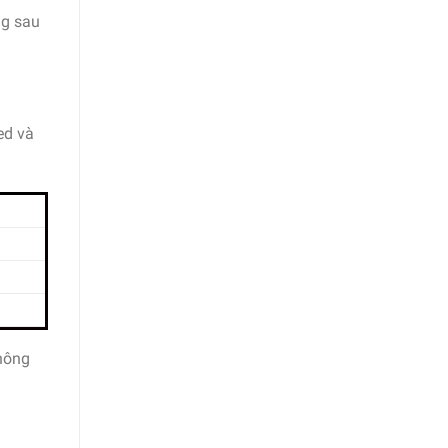
ng sau
ed và
thông