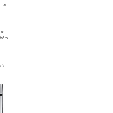
thời
rửa
t bám
 vì