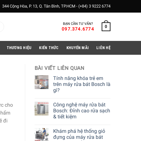
344 Cộng Hòa, P. 13, Q. Tân Bình, TP.HCM -
(+84) 3 9222 6774
BẠN CẦN TƯ VẤN?
0
097.374.6774
THƯƠNG HIỆU
KIẾN THỨC
KHUYẾN MÃI
LIÊN HỆ
BÀI VIẾT LIÊN QUAN
Tính năng khóa trẻ em
trên máy rửa bát Bosch là
gì?
Công nghệ máy rửa bát
ức cho
Bosch: Đỉnh cao rửa sạch
 phẩm
& tiết kiệm
ẽ đi
Khám phá hệ thống giỏ
đựng của máy rửa bát