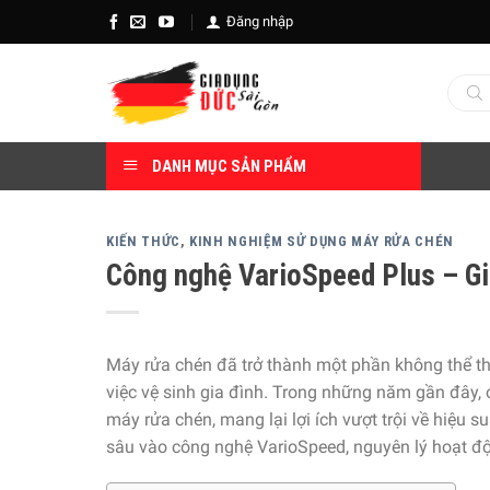
Skip
Đăng nhập
to
content
Tìm
kiếm
sản
phẩm
DANH MỤC SẢN PHẨM
KIẾN THỨC
,
KINH NGHIỆM SỬ DỤNG MÁY RỬA CHÉN
Công nghệ VarioSpeed Plus – Gi
Máy rửa chén đã trở thành một phần không thể thi
việc vệ sinh gia đình. Trong những năm gần đây,
máy rửa chén, mang lại lợi ích vượt trội về hiệu s
sâu vào công nghệ VarioSpeed, nguyên lý hoạt đ