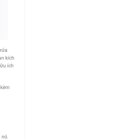
 rửa
ạn kích
hữu ích
i kèm
 nó.