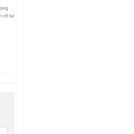
động
n về sự