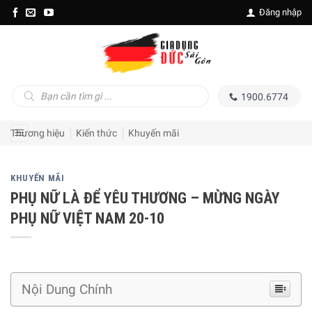
Skip
Đăng nhập
to
content
Tìm
1900.6774
kiếm
sản
phẩm
Thương hiệu
Kiến thức
Khuyến mãi
KHUYẾN MÃI
PHỤ NỮ LÀ ĐỂ YÊU THƯƠNG – MỪNG NGÀY
PHỤ NỮ VIỆT NAM 20-10
Nội Dung Chính