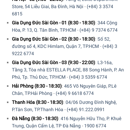
Store, 54 Liễu Giai, Ba Đình, Hà Nội
-
(+84) 3 3574
6815
Gia Dụng Đức Sài Gòn - 01 (8:30 - 18:30)
:
344 Cộng
Hòa, P. 13, Q. Tân Bình, TP.HCM
-
(+84) 9 7374 6774
Gia Dụng Đức Sài Gòn - 02 (8:30 - 18:30)
:
Số 52,
đường số 4, KDC Himlam, Quận 7, TP.HCM
-
(+84) 3
9222 6774
Gia Dụng Đức Sài Gòn - 03 (9:30 - 22:00)
:
L3-16a,
Tầng 3, Tòa nhà ESTELLA PLACE, 88 Song Hành, P. An
Phú, Tp. Thủ Đức, TP.HCM
-
(+84) 3 5359 6774
Hải Phòng (8:30 - 18:30)
:
465 Võ Nguyên Giáp, P.Lê
Chân, TP.Hải Phòng
-
(+84) 9 6618 6774
Thanh Hóa (8:30 - 18:30)
:
04/06 Dương Đình Nghệ,
P.Tân Sơn, TP.Thanh Hóa
-
(+84) 91.222.0991
Đà Nẵng (8:30 - 18:30)
:
416 Nguyễn Hữu Thọ, P. Khuê
Trung, Quận Cẩm Lệ, TP Đà Nẵng
-
1900 6774