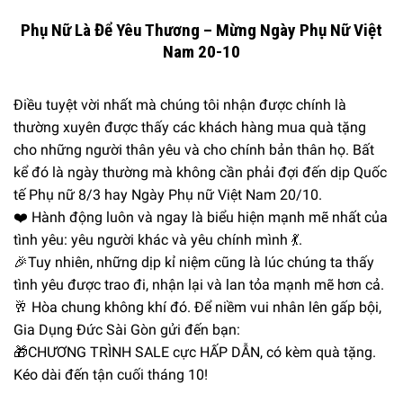
Phụ Nữ Là Để Yêu Thương – Mừng Ngày Phụ Nữ Việt
Nam 20-10
Điều tuyệt vời nhất mà chúng tôi nhận được chính là
thường xuyên được thấy các khách hàng mua quà tặng
cho những người thân yêu và cho chính bản thân họ. Bất
kể đó là ngày thường mà không cần phải đợi đến dịp Quốc
tế Phụ nữ 8/3 hay Ngày Phụ nữ Việt Nam 20/10.
❤️ Hành động luôn và ngay là biểu hiện mạnh mẽ nhất của
tình yêu: yêu người khác và yêu chính mình 💃.
🎉Tuy nhiên, những dịp kỉ niệm cũng là lúc chúng ta thấy
tình yêu được trao đi, nhận lại và lan tỏa mạnh mẽ hơn cả.
🥂 Hòa chung không khí đó. Để niềm vui nhân lên gấp bội,
Gia Dụng Đức Sài Gòn gửi đến bạn:
🎁CHƯƠNG TRÌNH SALE cực HẤP DẪN, có kèm quà tặng.
Kéo dài đến tận cuối tháng 10!