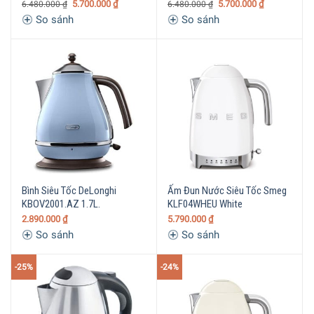
5.700.000
₫
5.700.000
₫
6.480.000
₫
6.480.000
₫
So sánh
So sánh
Bình Siêu Tốc DeLonghi
Ấm Đun Nước Siêu Tốc Smeg
KBOV2001.AZ 1.7L.
KLF04WHEU White
2.890.000
₫
5.790.000
₫
So sánh
So sánh
-25%
-24%