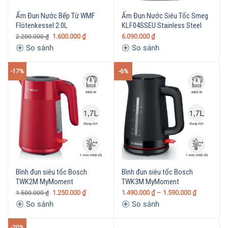
Ấm Đun Nước Bếp Từ WMF
Ấm Đun Nước Siêu Tốc Smeg
Flötenkessel 2.0L
KLF04SSEU Stainless Steel
1.600.000
₫
6.090.000
₫
2.200.000
₫
So sánh
So sánh
-17%
-6%
Bình đun siêu tốc Bosch
Bình đun siêu tốc Bosch
TWK2M MyMoment
TWK3M MyMoment
1.250.000
₫
1.490.000
₫
– 1.590.000
₫
1.500.000
₫
So sánh
So sánh
-20%