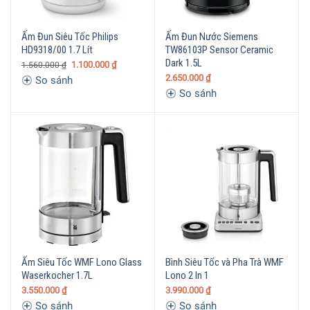
Ấm Đun Siêu Tốc Philips
Ấm Đun Nước Siemens
HD9318/00 1.7 Lít
TW86103P Sensor Ceramic
Dark 1.5L
1.100.000
₫
1.560.000
₫
2.650.000
₫
So sánh
So sánh
Ấm Siêu Tốc WMF Lono Glass
Bình Siêu Tốc và Pha Trà WMF
Waserkocher 1.7L
Lono 2 In 1
3.550.000
₫
3.990.000
₫
So sánh
So sánh