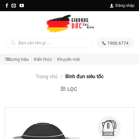
Skip
Đăng nhập
to
content
Tìm
1900.6774
kiếm
sản
phẩm
Thương hiệu
Kiến thức
Khuyến mãi
Trang chủ
/
Bình đun siêu tốc
LỌC