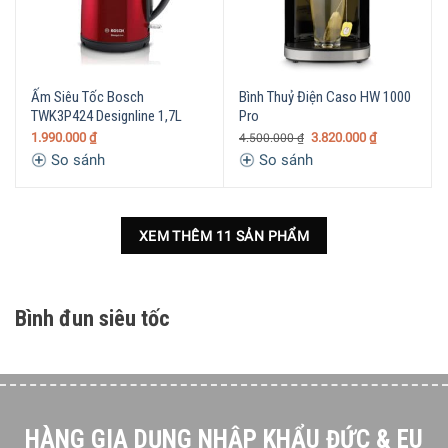
Ấm Siêu Tốc Bosch
Bình Thuỷ Điện Caso HW 1000
TWK3P424 Designline 1,7L
Pro
1.990.000
₫
3.820.000
₫
4.500.000
₫
So sánh
So sánh
XEM THÊM 11 SẢN PHẨM
Bình đun siêu tốc
HÀNG GIA DỤNG NHẬP KHẨU ĐỨC & EU