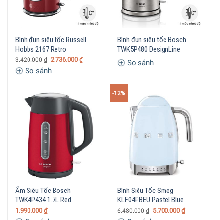
Bình đun siêu tốc Russell
Bình đun siêu tốc Bosch
Hobbs 2167 Retro
TWK5P480 DesignLine
2.736.000
₫
3.420.000
₫
So sánh
So sánh
-12%
Ấm Siêu Tốc Bosch
Bình Siêu Tốc Smeg
TWK4P434 1.7L Red
KLF04PBEU Pastel Blue
1.990.000
₫
5.700.000
₫
6.480.000
₫