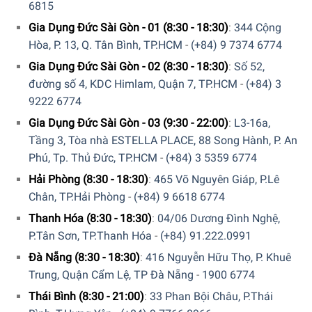
6815
Gia Dụng Đức Sài Gòn - 01 (8:30 - 18:30)
:
344 Cộng
Hòa, P. 13, Q. Tân Bình, TP.HCM
-
(+84) 9 7374 6774
Gia Dụng Đức Sài Gòn - 02 (8:30 - 18:30)
:
Số 52,
đường số 4, KDC Himlam, Quận 7, TP.HCM
-
(+84) 3
9222 6774
Gia Dụng Đức Sài Gòn - 03 (9:30 - 22:00)
:
L3-16a,
Tầng 3, Tòa nhà ESTELLA PLACE, 88 Song Hành, P. An
Phú, Tp. Thủ Đức, TP.HCM
-
(+84) 3 5359 6774
Hải Phòng (8:30 - 18:30)
:
465 Võ Nguyên Giáp, P.Lê
Chân, TP.Hải Phòng
-
(+84) 9 6618 6774
Thanh Hóa (8:30 - 18:30)
:
04/06 Dương Đình Nghệ,
P.Tân Sơn, TP.Thanh Hóa
-
(+84) 91.222.0991
Đà Nẵng (8:30 - 18:30)
:
416 Nguyễn Hữu Thọ, P. Khuê
Trung, Quận Cẩm Lệ, TP Đà Nẵng
-
1900 6774
Thái Bình (8:30 - 21:00)
:
33 Phan Bội Châu, P.Thái