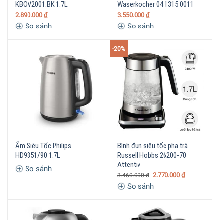
KBOV2001.BK 1.7L
Waserkocher 04 1315 0011
2.890.000
₫
3.550.000
₫
So sánh
So sánh
-20%
Ấm Siêu Tốc Philips
Bình đun siêu tốc pha trà
HD9351/90 1.7L
Russell Hobbs 26200-70
Attentiv
So sánh
2.770.000
₫
3.460.000
₫
So sánh