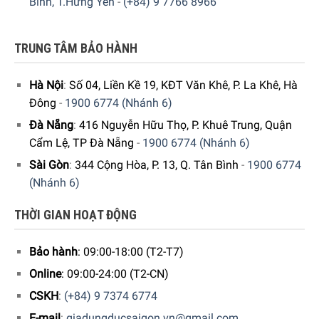
Bình, T.Hưng Yên
-
(+84) 9 7766 8966
TRUNG TÂM BẢO HÀNH
Hà Nội
:
Số 04, Liền Kề 19, KĐT Văn Khê, P. La Khê, Hà
Đông
-
1900 6774 (Nhánh 6)
Đà Nẵng
:
416 Nguyễn Hữu Thọ, P. Khuê Trung, Quận
Cẩm Lệ, TP Đà Nẵng
-
1900 6774 (Nhánh 6)
Sài Gòn
:
344 Cộng Hòa, P. 13, Q. Tân Bình
-
1900 6774
(Nhánh 6)
THỜI GIAN HOẠT ĐỘNG
Bảo hành
: 09:00-18:00 (T2-T7)
Online
: 09:00-24:00 (T2-CN)
CSKH
:
(+84) 9 7374 6774
E-mail
:
giadungducsaigon.vn@gmail.com