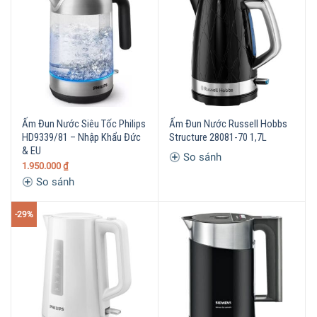
Ấm Đun Nước Siêu Tốc Philips
Ấm Đun Nước Russell Hobbs
HD9339/81 – Nhập Khẩu Đức
Structure 28081-70 1,7L
& EU
So sánh
1.950.000
₫
So sánh
-29%