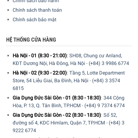
Chính sách bảo hành
Chính sách thanh toán
Chính sách bảo mật
HỆ THỐNG CỬA HÀNG
Hà Nội - 01 (8:30 - 21:00)
:
SH08, Chung cư Anland,
KĐT Dương Nội, Hà Đông, Hà Nội
-
(+84) 3 9986 6774
Hà Nội - 02 (9:30 - 22:00)
:
Tầng 5, Lotte Department
Store, 54 Liễu Giai, Ba Đình, Hà Nội
-
(+84) 3 3574
6815
Gia Dụng Đức Sài Gòn - 01 (8:30 - 18:30)
:
344 Cộng
Hòa, P. 13, Q. Tân Bình, TP.HCM
-
(+84) 9 7374 6774
Gia Dụng Đức Sài Gòn - 02 (8:30 - 18:30)
:
Số 52,
đường số 4, KDC Himlam, Quận 7, TP.HCM
-
(+84) 3
9222 6774