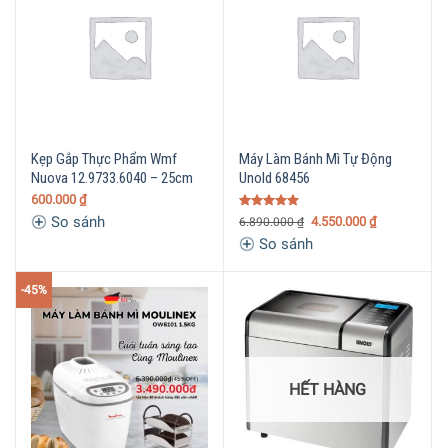
Kẹp Gắp Thực Phẩm Wmf
Máy Làm Bánh Mì Tự Động
Nuova 12.9733.6040 – 25cm
Unold 68456
600.000
₫
Được xếp
So sánh
4.550.000
₫
6.890.000
₫
hạng
5.00
So sánh
5 sao
-45%
HẾT HÀNG