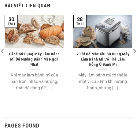
BÀI VIẾT LIÊN QUAN
30
28
Th11
Th11
Cách Sử Dụng Máy Làm Bánh
7 Lỗi Dễ Mắc Khi Sử Dụng Máy
Mì Để Nướng Bánh Mì Ngon
Làm Bánh Mì Có Thể Làm
Nhất
Hỏng Ổ Bánh Mì
Khi máy làm bánh mì của
Máy làm bánh mì có thể là
bạn trộn, nhào và nướng,
một vị cứu tinh khi nướng
thật dễ dàng để [...]
bánh, nhưng [...]
PAGES FOUND