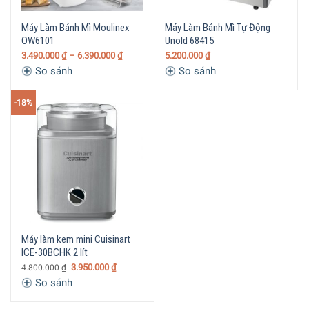
Máy Làm Bánh Mì Moulinex
Máy Làm Bánh Mì Tự Động
OW6101
Unold 68415
3.490.000
₫
– 6.390.000
₫
5.200.000
₫
So sánh
So sánh
-18%
Máy làm kem mini Cuisinart
ICE-30BCHK 2 lít
3.950.000
₫
4.800.000
₫
So sánh