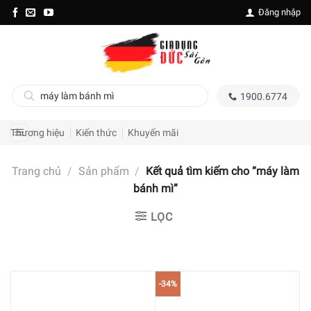
Skip
Đăng nhập
to
content
Tìm
1900.6774
kiếm
sản
phẩm
Thương hiệu
Kiến thức
Khuyến mãi
Trang chủ
/
Sản phẩm
/
Kết quả tìm kiếm cho “máy làm
bánh mì”
LỌC
-34%