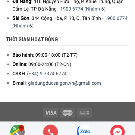
Đà Nẵng
:
416 Nguyễn Hữu Thọ, P. Khuê Trung, Quận
Cẩm Lệ, TP Đà Nẵng
-
1900 6774 (Nhánh 6)
Sài Gòn
:
344 Cộng Hòa, P. 13, Q. Tân Bình
-
1900 6774
(Nhánh 6)
THỜI GIAN HOẠT ĐỘNG
Bảo hành
: 09:00-18:00 (T2-T7)
Online
: 09:00-24:00 (T2-CN)
CSKH
:
(+84) 9 7374 6774
E-mail
:
giadungducsaigon.vn@gmail.com
Copyright 2026 © Công ty Cổ phần Minh Housewares - ĐKKD số
0109512447