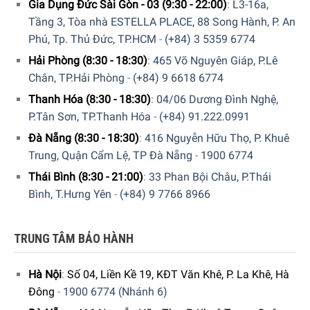
Gia Dụng Đức Sài Gòn - 03 (9:30 - 22:00)
:
L3-16a,
Tầng 3, Tòa nhà ESTELLA PLACE, 88 Song Hành, P. An
Phú, Tp. Thủ Đức, TP.HCM
-
(+84) 3 5359 6774
Hải Phòng (8:30 - 18:30)
:
465 Võ Nguyên Giáp, P.Lê
Chân, TP.Hải Phòng
-
(+84) 9 6618 6774
Thanh Hóa (8:30 - 18:30)
:
04/06 Dương Đình Nghệ,
P.Tân Sơn, TP.Thanh Hóa
-
(+84) 91.222.0991
Đà Nẵng (8:30 - 18:30)
:
416 Nguyễn Hữu Thọ, P. Khuê
Trung, Quận Cẩm Lệ, TP Đà Nẵng
-
1900 6774
Thái Bình (8:30 - 21:00)
:
33 Phan Bội Châu, P.Thái
Bình, T.Hưng Yên
-
(+84) 9 7766 8966
TRUNG TÂM BẢO HÀNH
Hà Nội
:
Số 04, Liền Kề 19, KĐT Văn Khê, P. La Khê, Hà
Đông
-
1900 6774 (Nhánh 6)